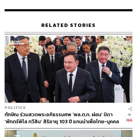
RELATED STORIES
POLITICS
ทักษิณ ร่วมสวดพระอภิธรรมศพ ‘พล.ต.ท. ผ่อน’ บิดา
166
‘พักตร์พิไล ทวีสิน’ สิริอายุ 103 ปี แกนนำเพื่อไทย-บุคคล
หลากวงการร่วมอาลัย