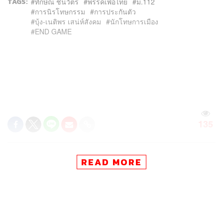
TAGS:
ทักษิณ ชินวัตร
พรรคเพื่อไทย
ม.112
การนิรโทษกรรม
การประกันตัว
บุ้ง-เนติพร เสน่ห์สังคม
นักโทษการเมือง
END GAME
135
ABOUT THE AUTHOR
READ MORE
THE STANDARD TEAM
กองบรรณาธิการ THE STANDARD