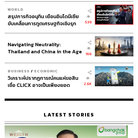
WORLD
สรุปภารกิจอนุทิน เยือนอินโดนีเซีย
539
ขับเคลื่อนการทูตเศรษฐกิจเชิงรุก
ประกาศหุ้นส่วนยุทธศาสตร์ไทย –
อินโดนีเซีย
Navigating Neutrality:
Thailand and China in the Age
166
of a New Global Order
BUSINESS
/
ECONOMIC
วิเคราะห์ปรากฏการณ์คนแห่ขอสิน
2.6K
เชื่อ CLICX อาจเป็นเพียงยอด
ภูเขาน้ำแข็ง ของปัญหาหนี้ครัว
เรือนไทยที่ถูกซุกไว้
LATEST STORIES