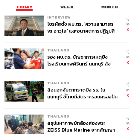
TODAY
WEEK
MONTH
INTERVIEW
ไขรหัสตั้ง ผบ.ตร. ‘ความสามารถ
0
vs อาวุโส’ และอนาคตการปฏิรูปสี
กากี กับ พล.ต.อ. เอก อังสนานนท์
THAILAND
รอง ผบ.ตร. บัญชาการเหตุยิง
0
โรงเรียนเทพศิรินทร์ นนทบุรี สั่ง
ค้นหา 2 รอบยืนยันไร้คนติดค้าง พบ
ศพปู่-ย่าที่บ้านพักผู้ก่อเหตุ
THAILAND
สื่อนอกจับตากราดยิง รร. ใน
0
นนทบุรี ชี้ไทยมีอัตราครอบครองปืน
สูงในระดับต้นของภูมิภาค
THAILAND
สรุปมหากาพย์กล้องส่องพระ
0
ZEISS Blue Marine จากสัญญา