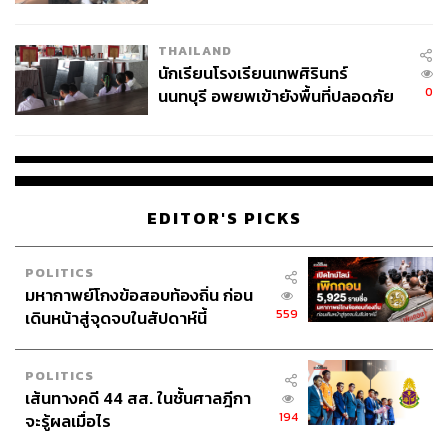
ผลิต 8.3 ล้าน สู่ข้อพิพาท ‘มา
เวลล์ฯ’ ฟ้อง ‘โทน บางแค’ ผิดนัด
THAILAND
จ่ายหนี้-แอบระบุแบรนด์
นักเรียนโรงเรียนเทพศิรินทร์
0
นนทบุรี อพยพเข้ายังพื้นที่ปลอดภัย
ชั่วคราว หลังเหตุใช้อาวุธปืนภายใน
โรงเรียนคลี่คลาย
EDITOR'S PICKS
POLITICS
มหากาพย์โกงข้อสอบท้องถิ่น ก่อน
559
เดินหน้าสู่จุดจบในสัปดาห์นี้
POLITICS
เส้นทางคดี 44 สส. ในชั้นศาลฎีกา
194
จะรู้ผลเมื่อไร