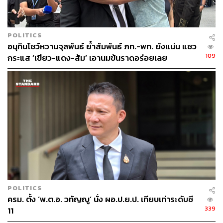
POLITICS
อนุทินโชว์หวานจุลพันธ์ ย้ำสัมพันธ์ ภท.-พท. ยังแน่น แซว
109
กระแส ‘เขียว-แดง-ส้ม’ เอานมข้นราดอร่อยเลย
POLITICS
ครม. ตั้ง ‘พ.ต.อ. วทัญญู’ นั่ง ผอ.ป.ย.ป. เทียบเท่าระดับซี
339
11