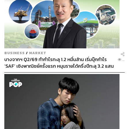
BUSINESS
/
MARKET
บางจากฯ Q2/69 ทำกำไรทะลุ 1.2 หมื่นล้าน เริ่มบุ๊กกำไร
...
‘SAF’ เชิงพาณิชย์ครั้งแรก หนุนรายได้ครึ่งปีทะลุ 3.2 แสน
ล้าน