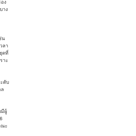
รอง
ีบาง
ช่น
เวลา
ดที่
พราะ
ระดับ
าล
ีผู้
26
งคณะ