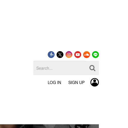
LOG IN
SIGN UP