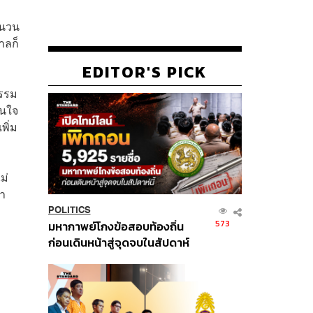
จำนวน
าลก็
EDITOR'S PICK
กรรม
สนใจ
พิ่ม
ม่
่า
POLITICS
573
มหากาพย์โกงข้อสอบท้องถิ่น
ก่อนเดินหน้าสู่จุดจบในสัปดาห์
นี้