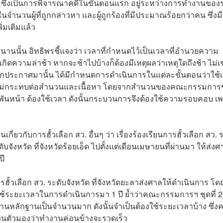
 ซึ่งเป็นการพิจารณาคดีในขั้นตอนแรก อยู่ระหว่างการทำงานของ
ำนวนผู้ที่ถูกกล่าวหา และผู้ถูกร้องที่มีประมาณร้อยกว่าคน ซึ่งม
ิ่มเติมแล้ว
นานนั้น อิทธิพรชี้แจงว่า เวลาที่กำหนดไว้เป็นเวลาที่อำนวยความ
ดความล่าช้า หากจะช้าไปบ้างก็ต้องมีเหตุผลว่าเหตุใดถึงช้า ไม่เ
 ออกประกาศมานั้น ได้มีกำหนดการดำเนินการในแต่ละขั้นตอนว่าใช้
ซึ่งไม่กระทบต่อสำนวนและเนื้อหา โดยจากสำนวนของคณะกรรมการชุ
ายพันหน้า ต้องใช้เวลา ดังนั้นกระบวนการจึงต้องใช้ความรอบคอบ เ
ี่ยวกับการฮั้วเลือก สว. อื่นๆ ว่า เรื่องร้องเรียนการฮั้วเลือก สว. 
จังหวัด ที่จังหวัดร้อยเอ็ด ไปตั้งแต่เดือนเมษายนที่ผ่านมา ให้ส่งศ
ปี
การฮั้วเลือก สว. ระดับจังหวัด ที่จังหวัดยะลาส่งศาลให้ดำเนินการ โดยม
 ใช้ระยะเวลาในการดำเนินการมา 1 ปี ย้ำว่าคณะกรรมการฯ ชุดที่ 
พยานหลักฐานเป็นจำนวนมาก ดังนั้นจำเป็นต้องใช้ระยะเวลาบ้าง ซึ่
ส่วนตัวมองว่าทำงานค่อนข้างจะรวดเร็ว