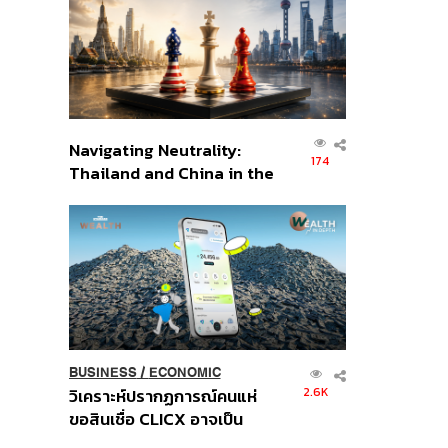
อินโดนีเซีย
Navigating Neutrality:
174
Thailand and China in the
Age of a New Global
Order
BUSINESS
/
ECONOMIC
2.6K
วิเคราะห์ปรากฏการณ์คนแห่
ขอสินเชื่อ CLICX อาจเป็น
เพียงยอดภูเขาน้ำแข็ง ของ