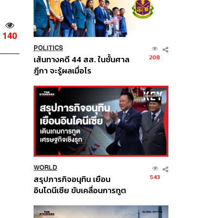
140
POLITICS
208
เส้นทางคดี 44 สส. ในชั้นศาล
ฎีกา จะรู้ผลเมื่อไร
WORLD
543
สรุปภารกิจอนุทิน เยือน
อินโดนีเซีย ขับเคลื่อนการทูต
เศรษฐกิจเชิงรุก ประกาศหุ้น
ส่วนยุทธศาสตร์ไทย –