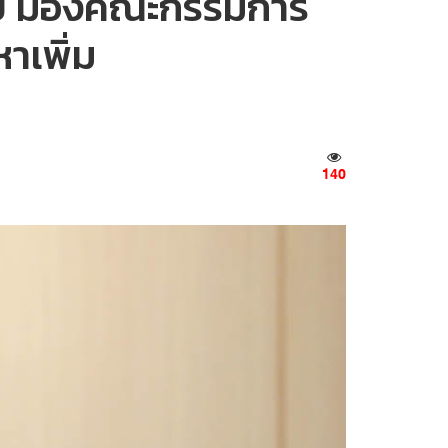
บคอบ มองคณะกรรมการ
าเพิ่ม
140