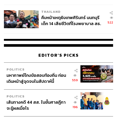
สอบปมขโมยปืนปู่ก่อเหตุ
THAILAND
คืบหน้าเหตุยิงเทพศิรินทร์ นนทบุรี
522
เด็ก 14 เสียชีวิตที่โรงพยาบาล สธ.
ยืนยันครูเสียชีวิต 5 ราย เจ็บ 22
ราย
EDITOR'S PICKS
POLITICS
มหากาพย์โกงข้อสอบท้องถิ่น ก่อน
559
เดินหน้าสู่จุดจบในสัปดาห์นี้
POLITICS
เส้นทางคดี 44 สส. ในชั้นศาลฎีกา
196
จะรู้ผลเมื่อไร