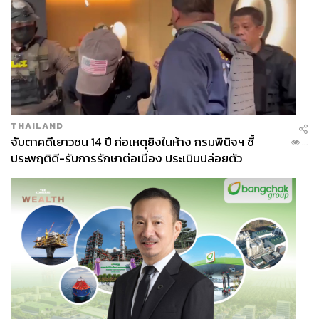
THAILAND
จับตาคดีเยาวชน 14 ปี ก่อเหตุยิงในห้าง กรมพินิจฯ ชี้
...
ประพฤติดี-รับการรักษาต่อเนื่อง ประเมินปล่อยตัว