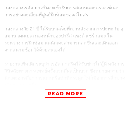
กองกลางเรอัล มาดริดจะเข้ารับการสแกนและตรวจเช็กอา
การอย่างละเอียดที่ศูนย์ฝึกซ้อมของสโมสร
กองกลางวัย 21 ปี ได้รับบาดเจ็บที่เข่าหลังจากการปะทะกับ อุ
สมาน เดมเบเล กองหน้าของปารีส แซงต์ แชร์กแมง ใน
ระหว่างการฝึกซ้อม แต่นักเตะสามารถลุกขึ้นและเดินออก
จากสนามซ้อมได้ด้วยตนเองได้
รายงานเพิ่มเติมระบุว่า เรอัล มาดริดได้รับข่าวไม่สู้ดี หลังการ
วินิจฉัยทางการแพทย์ครั้งแรกมีผลเป็นบวก ซึ่งหมายความว่า
นักเตะอาจมีอาการแตกหรือหักที่กระดูก ไม่ก็มีอาการฉีกขาด
บริเวณกล้ามเนื้อ
READ MORE
นั่นทำให้ เรอัล มาดริดต้องการตัวนักเตะกลับมาเพื่อตรวจหา
รายละเอียดของอาการบาดเจ็บอีกครั้งหนึ่ง โดยหวังว่าหวัง
ว่าการตรวจด้วยเครื่อง MRI ของคามาวิงกาเมื่อกลับมาถึงจะ
ไม่แสดงอาการร้ายแรงใดๆ ออกมา