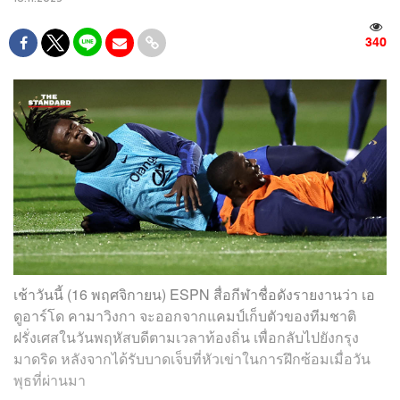
340
เช้าวันนี้ (16 พฤศจิกายน) ESPN สื่อกีฬาชื่อดังรายงานว่า เอ
ดูอาร์โด คามาวิงกา จะออกจากแคมป์เก็บตัวของทีมชาติ
ฝรั่งเศสในวันพฤหัสบดีตามเวลาท้องถิ่น เพื่อกลับไปยังกรุง
มาดริด หลังจากได้รับบาดเจ็บที่หัวเข่าในการฝึกซ้อมเมื่อวัน
พุธที่ผ่านมา