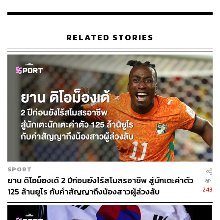
RELATED STORIES
340
ABOUT THE AUTHOR
สมศักดิ์ จันทวิชชประภา
โปรดิวเซอร์ คอลัมนิสต์ และบรรณาธิการ ผู้
หลงใหลในความตื่นเต้นของกีฬาและความ
สงบของการอ่านหนังสือเงียบๆ
SPORT
ยาน ดิโอม็องเด้ 2 ปีก่อนยังไร้สโมสรอาชีพ สู่นักเตะค่าตัว
243
125 ล้านยูโร กับคำสัญญาถึงน้องสาวผู้ล่วงลับ