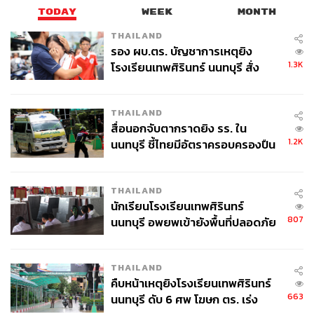
TODAY
WEEK
MONTH
THAILAND
รอง ผบ.ตร. บัญชาการเหตุยิง
1.3K
โรงเรียนเทพศิรินทร์ นนทบุรี สั่ง
ค้นหา 2 รอบยืนยันไร้คนติดค้าง พบ
ศพปู่-ย่าที่บ้านพักผู้ก่อเหตุ
THAILAND
สื่อนอกจับตากราดยิง รร. ใน
1.2K
นนทบุรี ชี้ไทยมีอัตราครอบครองปืน
สูงในระดับต้นของภูมิภาค
THAILAND
นักเรียนโรงเรียนเทพศิรินทร์
807
นนทบุรี อพยพเข้ายังพื้นที่ปลอดภัย
ชั่วคราว หลังเหตุใช้อาวุธปืนภายใน
โรงเรียนคลี่คลาย
THAILAND
คืบหน้าเหตุยิงโรงเรียนเทพศิรินทร์
663
นนทบุรี ดับ 6 ศพ โฆษก ตร. เร่ง