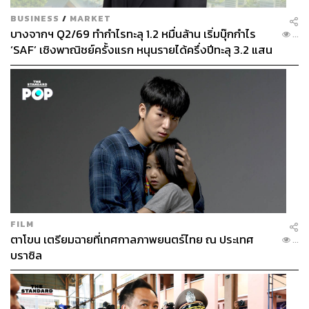
BUSINESS
/
MARKET
บางจากฯ Q2/69 ทำกำไรทะลุ 1.2 หมื่นล้าน เริ่มบุ๊กกำไร
...
‘SAF’ เชิงพาณิชย์ครั้งแรก หนุนรายได้ครึ่งปีทะลุ 3.2 แสน
ล้าน
FILM
ตาโขน เตรียมฉายที่เทศกาลภาพยนตร์ไทย ณ ประเทศ
...
บราซิล