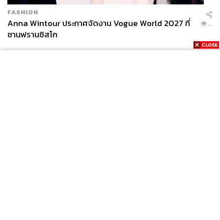
FASHION
Anna Wintour ประกาศจัดงาน Vogue World 2027 ที่
...
ซานฟรานซิสโก
News
Wealth
Pop
Podcast
Video
Now
Opinion
Careers
Events
Privacy
About
Contact
Policy
FOR
ADVERTISING
MEMBERSHIP