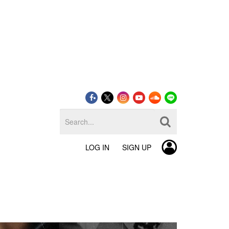
LOG IN
SIGN UP