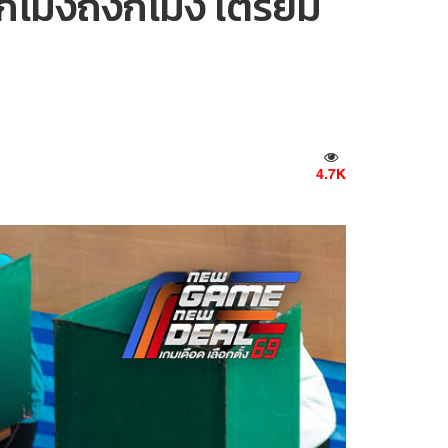
กี่โมงถึงกี่โมง เตรียม
4.7K