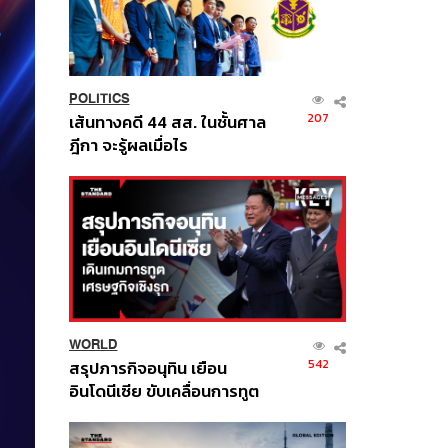
POLITICS
207
เส้นทางคดี 44 สส. ในชั้นศาล
ฎีกา จะรู้ผลเมื่อไร
WORLD
542
สรุปภารกิจอนุทิน เยือน
อินโดนีเซีย ขับเคลื่อนการทูต
เศรษฐกิจเชิงรุก ประกาศหุ้น
ส่วนยุทธศาสตร์ไทย –