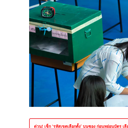
ด่วน! เช็ก ‘รหัสเขตเลือกตั้ง’ บนซอง ก่อนหย่อนบัตร เล