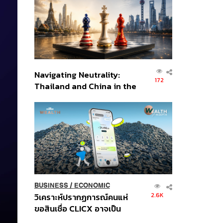
อินโดนีเซีย
Navigating Neutrality:
172
Thailand and China in the
Age of a New Global
Order
BUSINESS
/
ECONOMIC
2.6K
วิเคราะห์ปรากฏการณ์คนแห่
ขอสินเชื่อ CLICX อาจเป็น
เพียงยอดภูเขาน้ำแข็ง ของ