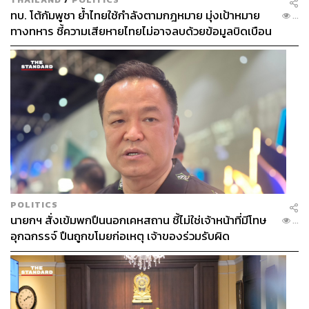
ทบ. โต้กัมพูชา ย้ำไทยใช้กำลังตามกฎหมาย มุ่งเป้าหมาย
...
ทางทหาร ชี้ความเสียหายไทยไม่อาจลบด้วยข้อมูลบิดเบือน
POLITICS
นายกฯ สั่งเข้มพกปืนนอกเคหสถาน ชี้ไม่ใช่เจ้าหน้าที่มีโทษ
...
อุกฉกรรจ์ ปืนถูกขโมยก่อเหตุ เจ้าของร่วมรับผิด