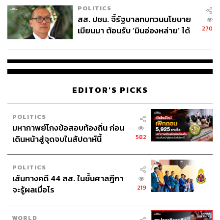
POLITICS
สส. ปชน. จี้รัฐบาลทบทวนนโยบาย
270
เมียนมา ต้อนรับ ‘มินอ่องหล่าย’ ได้
แค่สัญญาว่างเปล่า
EDITOR'S PICKS
POLITICS
มหากาพย์โกงข้อสอบท้องถิ่น ก่อน
582
เดินหน้าสู่จุดจบในสัปดาห์นี้
POLITICS
เส้นทางคดี 44 สส. ในชั้นศาลฎีกา
219
จะรู้ผลเมื่อไร
WORLD