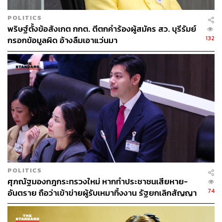
POLITICS
พริษฐ์ตั้งข้อสังเกต กกต. ตีตกคำร้องผู้สมัคร สว. บุรีรัมย์
132
กรอกข้อมูลผิด อ้างลืมเอาแว่นมา
POLITICS
ศุภณัฐมองกฎกระทรวงใหม่ หากทำประชาชนเสียหาย-
74
อันตราย ถือว่าเข้าข่ายผู้รับเหมาทิ้งงาน รัฐยกเลิกสัญญา
ได้ทันที