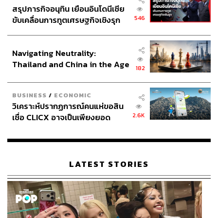
สรุปภารกิจอนุทิน เยือนอินโดนีเซีย
546
ขับเคลื่อนการทูตเศรษฐกิจเชิงรุก
ประกาศหุ้นส่วนยุทธศาสตร์ไทย –
อินโดนีเซีย
Navigating Neutrality:
Thailand and China in the Age
182
of a New Global Order
BUSINESS
/
ECONOMIC
วิเคราะห์ปรากฏการณ์คนแห่ขอสิน
2.6K
เชื่อ CLICX อาจเป็นเพียงยอด
ภูเขาน้ำแข็ง ของปัญหาหนี้ครัว
เรือนไทยที่ถูกซุกไว้
LATEST STORIES