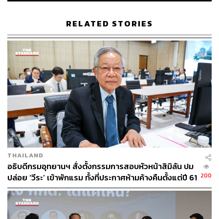
,สุราษฎร์ธานี
จังหวัดที่มี 6 เขต: นครสวรรค์, นครปฐม, มหาสารคาม,
RELATED STORIES
เพชรบูรณ์, กาฬสินธุ์
จังหวัดที่มี 5 เขต: กาญจนบุรี, พระนครศรีอยุธยา,
พิษณุโลก, ราชบุรี, ระยอง, สุพรรณบุรี,
นราธิวาส,ปัตตานี
จังหวัดที่มี 4 เขต: กำแพงเพชร, ฉะเชิงเทรา, ตรัง,
นครพนม, ลำปาง, เลย, สมุทรสาคร, สระบุรี,
ลพบุรี,สุโขทัย
จังหวัดที่มี 3 เขต: กระบี่, จันทบุรี, ชุมพร, น่าน, บึงกาฬ,
ประจวบคีรีขันธ์, ปราจีนบุรี, พัทลุง, พิจิตร, เพชรบุรี,
แพร่, พะเยา, ภูเก็ต, ยโสธร, ยะลา, หนองคาย,
หนองบัวลำภู, สระแก้ว, อุตรดิตถ์ , ตาก
THAILAND
จังหวัดที่มี 2 เขต: นครนายก, พังงา, มุกดาหาร,
อธิบดีกรมอุทยานฯ สั่งตั้งกรรมการสอบหัวหน้าสิมิลัน ปม
แม่ฮ่องสอน, อ่างทอง, อำนาจเจริญ, อุทัยธานี, สตูล,
200
ปล่อย ‘วีระ’ เข้าพักแรม ทั้งที่ประกาศห้ามค้างคืนตั้งแต่ปี 61
ลำพูน ,ชัยนาท
จังหวัดที่มี 1 เขต: ตราด, ระนอง, สมุทรสงคราม,
สิงห์บุรี