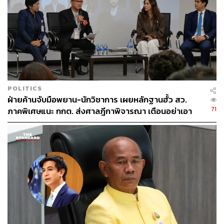
TAGS:
เขตเลือกตั้ง
การเลือกตั้ง
สำนักงานคณะกรรมการการเลือกตั้ง (กกต.)
ราชกิจจานุเบกษา
การแบ่งเขตเลือกตั้ง
POLITICS
ฝ่ายค้านจับมือพยาน-นักวิชาการ เผยหลักฐานฮั้ว สว.
71
ภาคพิเศษแนะ กกต. ส่งศาลฎีกาพิจารณา เตือนอย่าเอา
ตัวเป็นตู้รับกระสุนแทน
441
ABOUT THE AUTHOR
THE STANDARD TEAM
กองบรรณาธิการ THE STANDARD