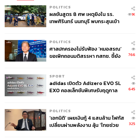
POLITICS
ผลชันสูตร 8 ศพ เหตุยิงใน รร.
1K
เทพศิรินทร์ นนทบุรี พบกระสุนเข้า
จุดสำคัญ ‘ศีรษะ-หน้าอก’ ครูถูกยิง
4 นัด จากระยะไกล
POLITICS
ศาลปกครองไม่รับฟ้อง ‘หมอสรณ’
766
ขอเพิกถอนมติสรรหา กสทช. ชี้ยัง
ไม่ใช่ผู้เดือดร้อนเสียหาย
SPORT
adidas เปิดตัว Adizero EVO SL
645
EXO คอลเล็กชันพิเศษรับฤดูกาล
College Football
POLITICS
‘เอกนิติ’ เผยเงินกู้ 4 แสนล้าน โฟกัส
325
เปลี่ยนผ่านพลังงาน ลุ้น ‘ไทยช่วย
ไทยพลัส’ เฟส 2 รอประเมินความ
เหมาะสม