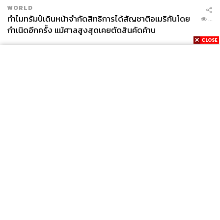
WORLD
ทำไมทรัมป์เดินหน้าจำกัดสิทธิการได้สัญชาติอเมริกันโดย
...
กำเนิดอีกครั้ง แม้ศาลสูงสุดเคยตัดสินคัดค้าน
News
Wealth
Pop
Podcast
Video
Now
Opinion
Careers
Events
Privacy
About
Contact
Policy
FOR
ADVERTISING
MEMBERSHIP