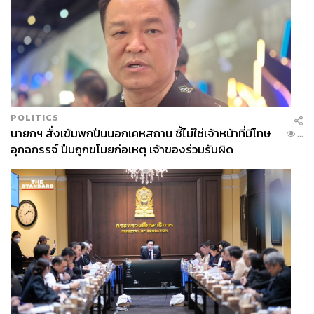
POLITICS
นายกฯ สั่งเข้มพกปืนนอกเคหสถาน ชี้ไม่ใช่เจ้าหน้าที่มีโทษ
...
อุกฉกรรจ์ ปืนถูกขโมยก่อเหตุ เจ้าของร่วมรับผิด