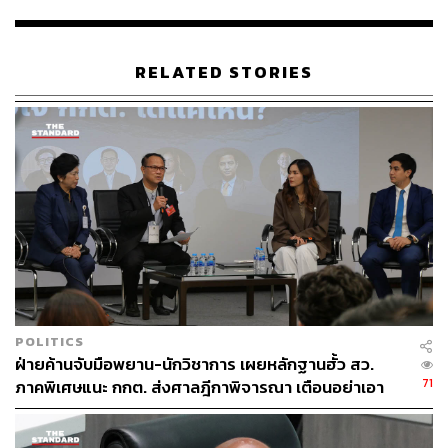
ประสงค์ลงคะแนน ถ้าสามตัวเลขตรงกันก็ไม่เขย่ง แต่ถ้าสาม
ตัวเลขไม่ตรงกันก็จะอยู่ที่ว่า กกต. จะสั่งให้นับคะแนนใหม่
หรือเลือกตั้งใหม่เป็นกรณีๆ ไป”
RELATED STORIES
รองเลขาธิการ กล่าว
ทั้งนี้การสั่งเลือกตั้งใหม่จะใช้ผู้สมัครชุดเดิม เพราะเป็นการ
เลือกตั้งใหม่เฉพาะหน่วยนั้นๆ ไม่ใช่เลือกตั้งใหม่ทั้งเขตเลือก
ตั้ง โดยผู้สมัครสามารถหาเสียงได้ปกติ และมีค่าใช้จ่ายที่ลด
ทอนลงเพราะระยะเวลาเหลือน้อยลง
หลังจากนี้ต้องรอ กกต. กำหนดวันเลือกตั้งเฉพาะหน่วยที่สั่ง
ให้เลือกตั้งใหม่ คาดว่าเป็นช่วงหลังสงกรานต์ และต้อง
ประกาศผลอย่างเป็นทางการในวันที่ 9 พ.ค.
ส่วนอีก 4 เรื่องในลักษณะเดียวกัน กกต. สั่งให้ยุติเรื่อง ได้แก่
POLITICS
เชียงราย ประจวบคีรีขันธ์ สระแก้ว พิษณุโลก เป็นกรณีที่ผู้มา
ฝ่ายค้านจับมือพยาน-นักวิชาการ เผยหลักฐานฮั้ว สว.
แสดงตนใช้สิทธิไม่ตรงกับจำนวนบัตรที่ใช้ลงคะแนน แต่ที่สั่ง
71
ภาคพิเศษแนะ กกต. ส่งศาลฎีกาพิจารณา เตือนอย่าเอา
ยุติเรื่อง 4 เรื่องนั้น เพราะพบสาเหตุที่ยอดบัตรไม่ตรงกัน กกต.
ตัวเป็นตู้รับกระสุนแทน
จึงสั่งยุติเรื่อง เพราะไม่ทำให้การเลือกตั้งไม่สุจริต และการนับ