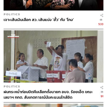
กลุ่มที่สองคือ ‘เรื่องจริงบางส่วน’ กรณีนำความจริงส่วนเดียว
มานำเสนอส่วนเดียวให้เกิดความเข้าใจผิด เช่น การนับ
POLITICS
คะแนนและขานคะแนนของกรรมการประจำหน่วยเลือกตั้ง
เจาะเส้นเงินเลือก สว. เส้นแบ่ง ‘ฮั้ว’ กับ ‘โกง’
(กปน.) ซึ่งสำนักงาน กกต. ได้ชี้แจงไปแล้ว
533
กลุ่มที่สามคือ ‘เรื่องจริงแต่ไม่ได้ตรวจสอบว่าเป็นการดำเนิน
การเกี่ยวกับเรื่องอะไร’ กรณีเช่น สายรัดหีบบัตร การรอส่ง
อุปกรณ์ของกรรมการประจำหน่วย ซึ่งทั้งหมดนี้ กกต. ได้
ชี้แจงเป็นข่าวแจก และเผยแพร่ในเว็บไซต์ของ กกต. ซึ่ง
ประชาชนสามารถตรวจสอบได้ทุกเรื่อง ส่วนบางเรื่องก็ต้อง
รอขั้นตอนตามกฎหมายในการตรวจสอบอยู่บ้าง เราไม่
สามารถตอบเลยได้ทันที
ภาพ:
Facebook Live Thaipbs
พิสูจน์อักษร:
ลักษณ์นารา พักตร์เพียงจันทร์
POLITICS
ฝนกระหน่ำก่อนปิดหีบเลือกตั้งนายก อบจ. ร้อยเอ็ด ขณะ
TAGS:
สำนักงานคณะกรรมการการเลือกตั้ง (กกต.)
91
เลขาฯ กกต. สังเกตการณ์นับคะแนนใกล้ชิด