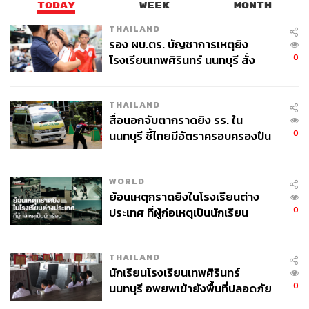
TODAY
WEEK
MONTH
THAILAND
รอง ผบ.ตร. บัญชาการเหตุยิง
0
โรงเรียนเทพศิรินทร์ นนทบุรี สั่ง
ค้นหา 2 รอบยืนยันไร้คนติดค้าง พบ
ศพปู่-ย่าที่บ้านพักผู้ก่อเหตุ
THAILAND
สื่อนอกจับตากราดยิง รร. ใน
0
นนทบุรี ชี้ไทยมีอัตราครอบครองปืน
สูงในระดับต้นของภูมิภาค
WORLD
ย้อนเหตุกราดยิงในโรงเรียนต่าง
0
ประเทศ ที่ผู้ก่อเหตุเป็นนักเรียน
THAILAND
นักเรียนโรงเรียนเทพศิรินทร์
0
นนทบุรี อพยพเข้ายังพื้นที่ปลอดภัย
ชั่วคราว หลังเหตุใช้อาวุธปืนภายใน