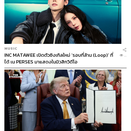
MUSIC
INC MATAWEE เปิดตัวซิงเกิลใหม่ ‘รอบที่ล้าน (Loop)’ ที่
...
ได้ เน PERSES มาแสดงในมิวสิกวิดีโอ