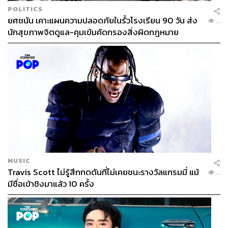
POLITICS
ยศชนัน เคาะแผนความปลอดภัยในรั้วโรงเรียน 90 วัน ส่ง
...
นักสุขภาพจิตดูแล-คุมเข้มคัดกรองสิ่งผิดกฎหมาย
MUSIC
Travis Scott ไม่รู้สึกกดดันที่ไม่เคยชนะรางวัลแกรมมี่ แม้
...
มีชื่อเข้าชิงมาแล้ว 10 ครั้ง