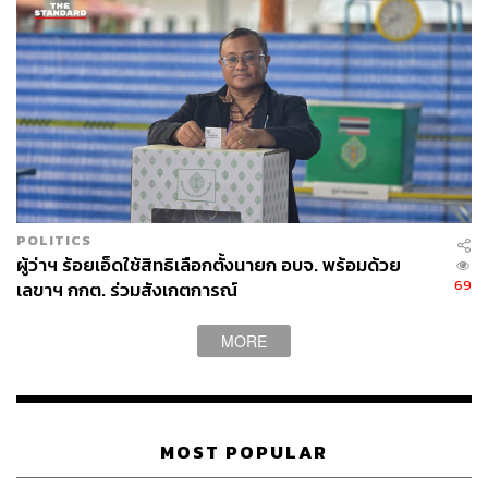
34
ABOUT THE AUTHOR
POLITICS
พลวุฒิ สงสกุล
ผู้ว่าฯ ร้อยเอ็ดใช้สิทธิเลือกตั้งนายก อบจ. พร้อมด้วย
Content creator การเมือง ประจำสำนักข่าว
69
เลขาฯ กกต. ร่วมสังเกตการณ์
THE STANDARD
MORE
MOST POPULAR