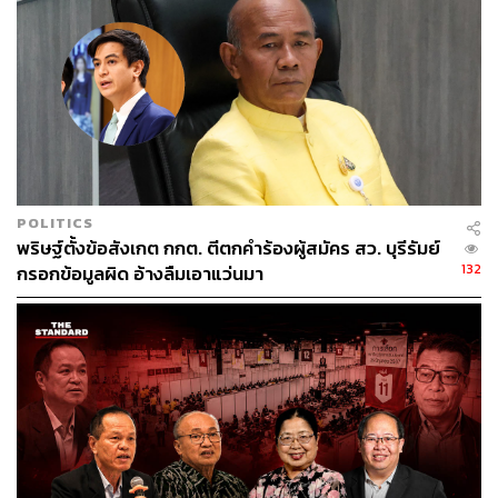
คะแนนไม่ถูกต้อง ส่วนที่สั่งให้เลือกตั้งใหม่ และลงคะแนน
ใหม่ เป็นกรณีที่หาเหตุไม่ได้
ตัวอย่างเช่น ที่ จ.ประจวบคีรีขันธ์ ผู้มีสิทธิเลือกตั้งใช้ใบขับขี่
และสำเนาบัตรประชาชนกระดาษ A4 เมื่อใช้สิทธิเสร็จอาจจะ
ด้วยความรีบร้อนก็พับกระดาษ A4 ใส่หีบเลือกตั้ง และนำบัตร
เลือกตั้งออกไปนอกหน่วย พอเราเปิดหีบนับคะแนนก็พบ
กระดาษ A4 ที่เป็นสำเนาบัตรประชาชน ส่วนบัตรเลือกตั้งไป
อยู่ในรถ ทางกรรมการประจำหน่วยจึงไปแจ้งความดำเนินคดี
POLITICS
พริษฐ์ตั้งข้อสังเกต กกต. ตีตกคำร้องผู้สมัคร สว. บุรีรัมย์
และผู้มีสิทธิเลือกตั้งคนดังกล่าวก็ไปรายงานตัวเรียบร้อยแล้ว
132
กรอกข้อมูลผิด อ้างลืมเอาแว่นมา
ส่วนกรณีข้อวิพากษ์วิจารณ์เกี่ยวกับการเลือกตั้งทั่วไปเมื่อวัน
ที่ 24 มีนาคม 2562 โดยสำนัก กกต. ได้รวบรวมการแสดง
ความเห็นผ่านสื่อต่างๆ แยกเป็น 3 กลุ่ม
กลุ่มแรกคือ ‘เรื่องเป็นเท็จ’ กรณีกล่าวหา กกต. ว่าจะให้
ใบแดงผู้สมัครในหลายเขต ซึ่งสำนักงาน กกต. ได้ไปแจ้ง
ความดำเนินคดีแล้วหลายราย