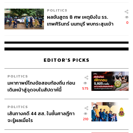
โรงเรียนคลี่คลาย
POLITICS
ผลชันสูตร 8 ศพ เหตุยิงใน รร.
0
เทพศิรินทร์ นนทบุรี พบกระสุนเข้า
จุดสำคัญ ‘ศีรษะ-หน้าอก’ ครูถูกยิง
4 นัด จากระยะไกล
EDITOR'S PICKS
POLITICS
มหากาพย์โกงข้อสอบท้องถิ่น ก่อน
575
เดินหน้าสู่จุดจบในสัปดาห์นี้
POLITICS
เส้นทางคดี 44 สส. ในชั้นศาลฎีกา
210
จะรู้ผลเมื่อไร