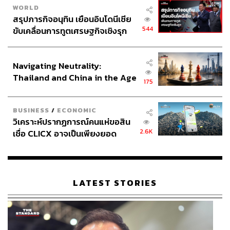
WORLD
สรุปภารกิจอนุทิน เยือนอินโดนีเซีย
544
ขับเคลื่อนการทูตเศรษฐกิจเชิงรุก
ประกาศหุ้นส่วนยุทธศาสตร์ไทย –
อินโดนีเซีย
Navigating Neutrality:
Thailand and China in the Age
175
of a New Global Order
BUSINESS
/
ECONOMIC
วิเคราะห์ปรากฏการณ์คนแห่ขอสิน
2.6K
เชื่อ CLICX อาจเป็นเพียงยอด
ภูเขาน้ำแข็ง ของปัญหาหนี้ครัว
เรือนไทยที่ถูกซุกไว้
LATEST STORIES