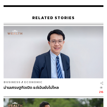
หรือนโยบายการส่งเสริมการลงทุนของ BOI ที่มุ่งเน้นการ
ลงทุนอุตสาหกรรมยานยนต์ไฟฟ้าที่ต้องการตั้งเป้าหมายให้
RELATED STORIES
ประเทศไทยเป็นศูนย์กลางการผลิตยานยนต์ไฟฟ้าของภูมิภาค
ด้วยเงินลงทุนมูลค่า 8 หมื่นล้านบาท
2. Biotechnology
ดร.ศุภวุฒิ สายเชื้อ ฉายภาพถึงผลกระทบของสังคมสูงวัยที่มี
การประเมินโดย World Bank และ IMF ไว้ว่า ประเทศไทย
ท่ามกลางการแก่ตัวลงของประชากรจะส่งผลต่อการเติบโต
ของ GDP ไทย 1% ต่อปี
BUSINESS
/
ECONOMIC
ดังนั้น ท่ามกลางสังคมสูงวัย เอ็นริโก้ คานัล บรูแลนด์ เผยว่า
ม่านเศรษฐกิจเปิด แต่เงินยังไม่ไหล
216
โจทย์ใหญ่ที่สุดคือการที่ประชากรวัยทำงานของประเทศไทย
ลดลงเรื่อยๆ กลับต้องมี ‘โรคอ้วน’ เป็นหนึ่งในวาระแห่งชาติที่
กัดกร่อน Health Span ของประชากรไทยโดยที่คิดเป็นต้นทุน