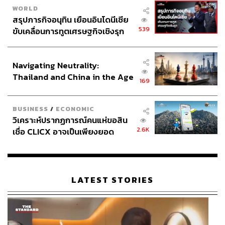
ภายใน 20 ปี
WORLD
สรุปภารกิจอนุทิน เยือนอินโดนีเซีย
539
ขับเคลื่อนการทูตเศรษฐกิจเชิงรุก
เราจะอยู่ท่ามกลางพายุนี้ได้อย่างไร?
ประกาศหุ้นส่วนยุทธศาสตร์ไทย –
อินโดนีเซีย
Navigating Neutrality:
1. ยอมรับ
Thailand and China in the Age
169
of a New Global Order
กล้ายอมรับว่าโลกเปลี่ยนไปแล้ว ไทยอยู่ตรงไหน และสิ่งที่เคย
BUSINESS
/
ECONOMIC
ทำมาไม่อาจทำให้เราเดินหน้าต่อไปได้ เครื่องจักรเศรษฐกิจที่
วิเคราะห์ปรากฏการณ์คนแห่ขอสิน
มีอยู่เดิมกำลังเก่า และการเปลี่ยนผ่านอำนาจเชิงการเมืองไม่
2.6K
เชื่อ CLICX อาจเป็นเพียงยอด
ได้เปลี่ยนผ่านในชั่วข้ามคืน
ภูเขาน้ำแข็ง ของปัญหาหนี้ครัว
เรือนไทยที่ถูกซุกไว้
2. เข้าใจ
LATEST STORIES
ทำความเข้าใจบริบทของโลก เข้าใจประเทศไทยอย่างลึกซึ้ง
ในอุตสาหกรรมที่เกี่ยวข้องกับเมกะเทรนด์ หรือกระแสของ
โลกที่กำลังเปลี่ยนแปลงไป