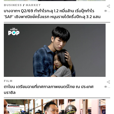
ต่างทั้งจากคนที่ได้และเสียประโยชน์​ กล้าฟังเสียงใหม่ๆ กล้า
BUSINESS
/
MARKET
บางจากฯ Q2/69 ทำกำไรทะลุ 1.2 หมื่นล้าน เริ่มบุ๊กกำไร
ลองทำสิ่งใหม่ และกล้าเสียสละ เพื่อผลลัพธ์ในระยะยาว
...
‘SAF’ เชิงพาณิชย์ครั้งแรก หนุนรายได้ครึ่งปีทะลุ 3.2 แสน
ล้าน
สำหรับภาคประชาชน ต้องกล้าทำสิ่งใหม่ กล้าเปลี่ยนตัวเอง
กล้าเดินออกจาก Comfort Zone กล้าสั่งสมความรู้เพื่อเริ่ม
ต้นบทสนทนา และถกเถียงกันเพื่อนำไปสู่วิธีแก้ไขปัญหา พูด
คุยเรื่องยากๆ ที่เกี่ยวข้องกับนโยบายที่กำลังขับเคลื่อน เพราะ
ถ้ามีความรู้ไม่พอ ไม่เท่าทันผู้กำหนดนโยบาย สุดท้ายเราก็
อาจถูกกดขี่จากความไม่รู้
“ความรู้คืออำนาจ และอำนาจสามารถสร้างได้ด้วยตัวของ
คุณเอง” นครินทร์กล่าวทิ้งท้าย
FILM
ตาโขน เตรียมฉายที่เทศกาลภาพยนตร์ไทย ณ ประเทศ
...
สามารถติดตาม THE STANDARD WEALTH
บราซิล
ผ่านแอปพลิเคชันต่างๆ ที่คุณสะดวกหรือใช้งานอยู่แล้วได้เลย