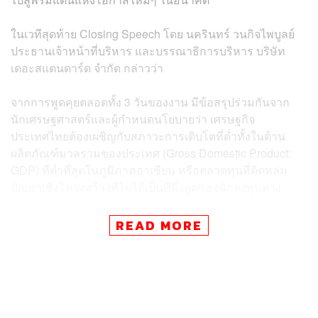
ในเวทีสุดท้าย Closing Speech โดย นครินทร์ วนกิจไพบูลย์
ประธานเจ้าหน้าที่บริหาร และบรรณาธิการบริหาร บริษัท
เดอะสแตนดาร์ด จำกัด กล่าวว่า
จากการพูดคุยตลอดทั้ง 3 วันของงาน มีข้อสรุปร่วมกันจาก
นักเศรษฐศาสตร์​และผู้กำหนดนโยบายว่า เศรษฐกิจ
ประเทศไทยต้องเผชิญกับสภาวะการเติบโตที่ต่ำทั้งในด้าน
ผลิตภัณฑ์มวลรวมของประเทศ (Gross Domestic Product:
GDP) ที่ต่ำที่สุดในภูมิภาคอาเซียน หรือตลาดทุนที่ติดหล่ม
ปัญหาเชิงโครงสร้างที่ไม่ได้เป็นที่ดึงดูดของนักลงทุนต่าง
ประเทศทั่วโลกอีกต่อไป
READ MORE
ก่อนจะฉายภาพว่าเศรษฐกิจไทยดำเนินมาถึงจุดนี้ได้
อย่างไร?
โดยเปรียบเทียบว่าประเทศไทยเปรียบได้กับเรือที่ลอยอยู่
ท่ามกลางมหาสมุทรที่ชื่อว่าโลก และเรือที่ชื่อว่าประเทศไทย