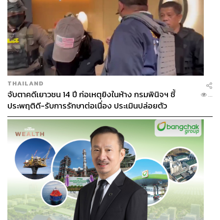
3. ตั้งเป้าอย่างมีกลยุทธ์ร่วมกัน
เมื่อเข้าใจอย่างถ่องแท้แล้วต้องมาตั้งเป้าหมายอย่างมีกลยุทธ์
ร่วมกัน เนื่องจากทรัพยากรและเวลามีจำกัด ถึงเวลาที่
ประเทศไทยต้องเลือกและไม่เลือกจากการพูดคุยร่วมกัน เช่น
THAILAND
ในเรื่องที่ไทยมีโอกาสอย่างมาก ทั้งด้าน Food, Agriculture,
จับตาคดีเยาวชน 14 ปี ก่อเหตุยิงในห้าง กรมพินิจฯ ชี้
...
Health and Wellness ขณะเดียวกันก็ต้องยกระดับ หรือ Go
ประพฤติดี-รับการรักษาต่อเนื่อง ประเมินปล่อยตัว
High Value และสร้าง Global Destination โดยคิดในบริบท
ของ Global Standard และ Best in Class
ในฐานะผู้จัดงานภายใต้แนวคิด BRAVE NEW WORLD
นครินทร์ได้ฝากข้อคิดไปถึง 2 ภาคส่วนสำคัญที่จะขับเคลื่อน
ทุกอย่างให้เกิดขึ้น คือ ผู้มีอำนาจและประชาชน ต้องมีความ
กล้า
สำหรับผู้มีอำนาจ ต้องมีความกล้าที่จะเผชิญกับปัญหา กล้า
เปิดเผยข้อมูล กล้าเปลี่ยนแปลงตัวเอง กล้าฟังในเสียงที่แตก