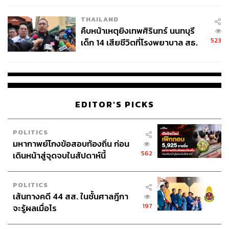
กว่านั้น ห่วงโซ่อุปทานของจีนคงจะไม่สามารถโยกย้ายได้
ง่ายอีกต่อไปแล้ว
THAILAND
คืบหน้าเหตุยิงเทพศิรินทร์ นนทบุรี
หรือแม้แต่อุตสาหกรรมยานยนต์ที่เป็นกระดูกสันหลัง แม้ว่า
523
เด็ก 14 เสียชีวิตที่โรงพยาบาล สธ.
จะมีหรือไม่มี EV สัญชาติจีน ชนาพรรณ จึงรุ่งเรืองกิจ ฉาย
ยืนยันครูเสียชีวิต 5 ราย เจ็บ 22
ภาพว่าผู้ประกอบการชิ้นส่วนยานยนต์มีเวลาเพียงแค่ 4 ปี
ราย
หรือ 1 โมเดลที่จะลงทุนในเทคโนโลยีเพื่อตอบสนองความ
ต้องการของค่ายรถยนต์
EDITOR'S PICKS
ขณะเดียวกัน ประเทศไทยยังคงมีปัญหาเฉพาะตัวที่นับถอย
หลังดังระเบิดเวลามากมาย ไม่ว่าจะเป็นตัวเลขหนี้ครัวเรือนที่
POLITICS
หากรวมกับหนี้นอกระบบเข้าไป กลับกลายเป็นว่ามีปริมาณ
มหากาพย์โกงข้อสอบท้องถิ่น ก่อน
มากถึง 104% ของ GDP ไม่ใช่ 86% ดังที่เคยเข้าใจกัน
562
เดินหน้าสู่จุดจบในสัปดาห์นี้
หรือหลักนิติธรรมไทยที่จากการจัดอันดับโดยดัชนีหลัก
นิติธรรม ประเทศไทยอยู่ที่ 78 จาก 142 ประเทศทั่วโลก
POLITICS
เส้นทางคดี 44 สส. ในชั้นศาลฎีกา
197
จะรู้ผลเมื่อไร
และสังคมสูงวัยก็เป็นสิ่งที่ประเทศไทยหลีกเลี่ยงไม่ได้จากการ
เข้าสู่สังคมสูงวัย และประชากรวัยทำงานจะเหลือเพียง 2 ใน 3