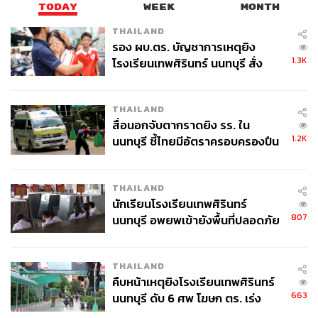
TODAY
WEEK
MONTH
ในปัจจุบันที่ตั้งเป้าจะเป็น Aviation Hub ของภูมิภาคเอเชีย
อาคเนย์ภายในปี 2030 สหรัฐอาหรับเอมิเรตส์ตั้งเป้าให้ Dubai
THAILAND
รอง ผบ.ตร. บัญชาการเหตุยิง
Mall กลายเป็น Global Destination หวังดึงดูดนักท่องเที่ยว
1.3K
โรงเรียนเทพศิรินทร์ นนทบุรี สั่ง
กว่า 100 ล้านคน และดึงดูดการลงทุนจากทั่วโลก หรือ
ค้นหา 2 รอบยืนยันไร้คนติดค้าง พบ
เวียดนามที่เร่งวิจัย และพัฒนาการเร่งส่งออกข้าวพันธุ์
ศพปู่-ย่าที่บ้านพักผู้ก่อเหตุ
คาร์บอนต่ำ เพื่อรับกระแส Green ที่เกิดขึ้น
THAILAND
สื่อนอกจับตากราดยิง รร. ใน
“แต่สิ่งที่น่ากลัวคือเวลาของประเทศไทยมีจำกัด” นครินทร์
1.2K
นนทบุรี ชี้ไทยมีอัตราครอบครองปืน
เน้นย้ำ ก่อนกล่าวต่อว่า
สูงในระดับต้นของภูมิภาค
ตลอด 5 ปีของการจัด ECONOMIC FORUM ปีนี้เป็นปีที่ผู้นำ
THAILAND
ทุกท่านชี้ให้เห็นถึงสัญญาณของ Sense of Urgency มาก
นักเรียนโรงเรียนเทพศิรินทร์
ที่สุดในการคว้าโอกาสจากการเปลี่ยนแปลงของโลก
807
นนทบุรี อพยพเข้ายังพื้นที่ปลอดภัย
ชั่วคราว หลังเหตุใช้อาวุธปืนภายใน
จีนกำลังอยู่ในสถานะที่มีการลงทุนเชิงรุก และกฎระเบียบ
โรงเรียนคลี่คลาย
THAILAND
ต่างๆ นั้นง่ายที่สุดอย่างที่ไม่เคยเป็นมาก่อนจากการที่ต้องการ
คืบหน้าเหตุยิงโรงเรียนเทพศิรินทร์
จะ Re-Allocate Supply Chain ของตัวเอง โดย โจ ฮอร์น พัธ
663
นนทบุรี ดับ 6 ศพ โฆษก ตร. เร่ง
โนทัย บอกว่าประเทศไทยเหลือเวลาอีก 1-2 ปี หากนานไป
สอบปมขโมยปืนปู่ก่อเหตุ