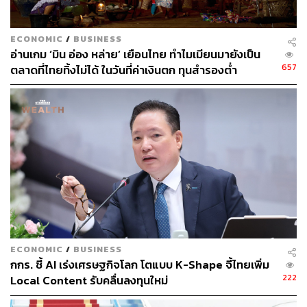
30 ปี ด้าน World Bank ระบุว่า หากธุรกิจยังทำแบบเดิม
ภายในปี 2050 จะเกิดความตกต่ำของ GDP คิดเป็นความเสีย
หายกว่า 4.5 ล้านล้านดอลลาร์สหรัฐ และต้นทุนของการปรับ
ECONOMIC
/
BUSINESS
ตัวในอนาคตก็อาจสูงขึ้นถึง 5 เท่าตัว
อ่านเกม ‘มิน อ่อง หล่าย’ เยือนไทย ทำไมเมียนมายังเป็น
657
ตลาดที่ไทยทิ้งไม่ได้ ในวันที่ค่าเงินตก ทุนสำรองต่ำ
ขณะที่อีกด้าน ดร.สมเกียรติ ตั้งกิจวานิชย์ เปิดเผยข้อมูลว่า
บริษัทชั้นนำกว่า 433 แห่งประกาศใช้พลังงานหมุนเวียน
100% จากต้นทุนพลังงานแสงอาทิตย์ที่ลดลงอย่างต่อเนื่อง
90% ในช่วง 10 ปีที่ผ่านมา ส่วน ดร.วิรไท สันติประภพ ระบุว่า
โลกรวนจะทำให้ต้นทุนการทำธุรกิจเพิ่มสูงขึ้น และโจทย์
ใหญ่ที่แต่ละประเทศต้องคิดคือเรื่อง Adaptation ที่ไม่มี
มาตรฐานสากล และเป็นเรื่องที่แต่ละประเทศต้องหาแผน
รองรับในพื้นที่ของตนเอง
นี่คือ 3 โลกที่เรากำลังมุ่งไป และใน 3 โลกนั้นก็มาพร้อมกับ
โจทย์ใหญ่ คือ ความขัดแย้งที่เกิดขึ้นทั่วโลก มีความไม่ลง
ECONOMIC
/
BUSINESS
รอยกันระหว่างประเทศต่างๆ เมื่อภูมิรัฐศาสตร์โลกเกิดการ
กกร. ชี้ AI เร่งเศรษฐกิจโลก โตแบบ K-Shape จี้ไทยเพิ่ม
222
Local Content รับคลื่นลงทุนใหม่
แบ่งโลกออกเป็น 2 ขั้วจากประเด็นความขัดแย้งระหว่างจีน
และสหรัฐฯ Globalization ต้องเจอกับจุดสิ้นสุด ก่อกำเนิด