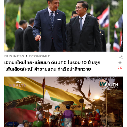
สูงถึง 1.3% ของ GDP
ด้าน ศาสตราจารย์ นพ.ปิยะมิตร ศรีธรา ฉายภาพโอกาสให้
เห็นว่าตลาดยาและอาหารเสริมเติบโตขึ้นอย่างมาก โดย
เฉพาะตลาดยามีมูลค่าอยู่ที่ 2.2 แสนล้านบาท ขณะที่ตลาด
อาหารเสริมมีมูลค่าสูงถึง 8.3 หมื่นล้านบาท ซึ่งมีอัตราการ
เติบโตสูงกว่าค่าใช้จ่ายด้าน Healthcare ในปัจจุบัน
BUSINESS
/
ECONOMIC
เปิดบทใหม่ไทย-เมียนมา ดัน JTC ในรอบ 10 ปี ปลุก
3. ESG
217
‘เส้นเลือดใหญ่’ ค้าชายแดน ท่าเรือน้ำลึกทวาย
อุกฤษ อุณหเลขกะ ผู้ก่อตั้งสตาร์ทอัพด้านการเกษตร ฉายให้
เห็นถึงภาพมาตรฐานโลกใหม่ของอุตสาหกรรมการเกษตร
อย่าง EUDR ที่เตรียมแบนสินค้านำเข้าทำลายป่า
ขณะที่ สราวุฒิ อยู่วิทยา เปิดเผยให้เห็นความรุนแรงของการ
เปลี่ยนแปลงสภาพภูมิอากาศว่า รายงานจาก WMO ระบุว่า
ในปี 2023 แหล่งน้ำในโลกเกิดความแห้งแล้งสูงที่สุดในรอบ