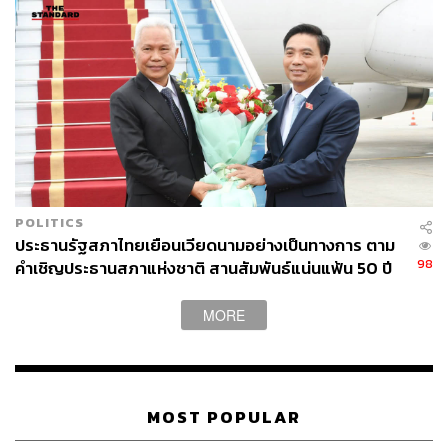
เป็นกระแส Deglobalization ที่แบ่งห่วงโซ่อุปทานของโลก
ออกเป็น 2 ใบระหว่าง OECD และ BRICS
ฝั่งของมหาอำนาจพญาอินทรีอย่างสหรัฐฯ การก้าวเข้าสู่
อำนาจของผู้นำคนใหม่หน้าเดิมอย่าง โดนัลด์ ทรัมป์ ทำให้
เกิดปรากฏการณ์ที่เรียกว่า Disruptive Lighthouse หรือการ
เปลี่ยนสถานะของผู้นำโลกอย่างสหรัฐฯ จนเกิดนโยบายกีดกัน
ทางการค้าอย่างการขึ้นกำแพงภาษี
POLITICS
ในขณะเดียวกัน ฝั่งของประเทศจีนก็ต้องเจอกับความ
ประธานรัฐสภาไทยเยือนเวียดนามอย่างเป็นทางการ ตาม
เปลี่ยนแปลงจนเกิดเป็นสภาวะ 3 บีบต่อประเทศไทย จากการที่
98
คำเชิญประธานสภาแห่งชาติ สานสัมพันธ์แน่นแฟ้น 50 ปี
สินค้าไทยไม่สามารถทดแทนสินค้าจีนที่เคยส่งออกไปสหรัฐฯ
ได้ หรือถ้าสินค้าไทยส่งออกไปประเทศจีนก็ต้องเจอกับภาวะ
MORE
เศรษฐกิจซบเซาของประเทศจีน หรือแม้แต่สินค้าไทยจะไปบุก
ตลาดโลกก็ต้องเจอกับตลาดโลกที่หดตัวเล็กลงกว่าเดิม
แต่ท่ามกลางความปั่นป่วน ทุกประเทศก็กำลังไล่กวดแข่งขัน
MOST POPULAR
เพื่อคว้าโอกาสจากความเปลี่ยนแปลงในครั้งนี้ ทั้งการเป็นคู่
แข่งทางตรงและทางอ้อมของประเทศไทย อย่างเช่นสิงคโปร์