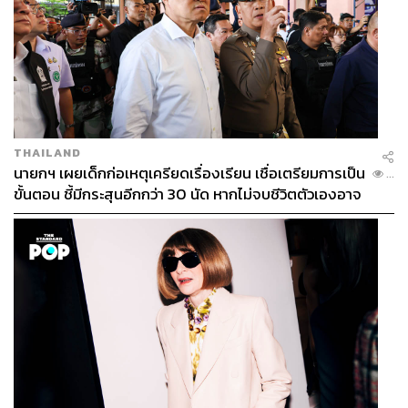
TAGS:
เศรษฐกิจไทย
การเมืองไทย
THE STANDARD ECONOMIC FORUM
THE STANDARD ECONOMIC FORUM 2024
THE STANDARD ECONOMIC FORUM 2024: BRAVE
NEW WORLD เศรษฐกิจไทย ไล่กวดโลกใหม่
Young Leaders Dialogue
THAILAND
นายกฯ เผยเด็กก่อเหตุเครียดเรื่องเรียน เชื่อเตรียมการเป็น
...
ขั้นตอน ชี้มีกระสุนอีกกว่า 30 นัด หากไม่จบชีวิตตัวเองอาจ
สูญเสียเพิ่ม
317
ABOUT THE AUTHOR
THE STANDARD TEAM