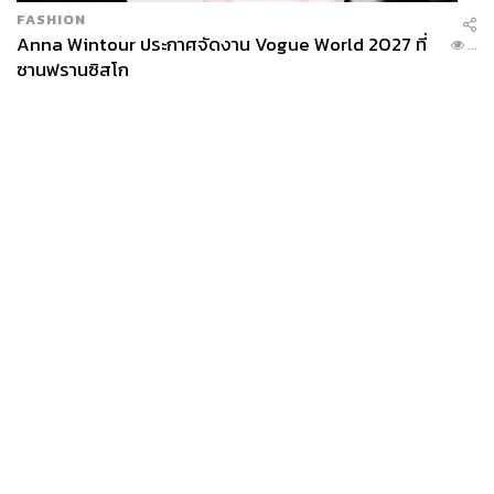
กองบรรณาธิการ THE STANDARD
FASHION
Anna Wintour ประกาศจัดงาน Vogue World 2027 ที่
...
ซานฟรานซิสโก
News
Wealth
Pop
Podcast
Video
Now
Opinion
Careers
Events
Privacy
About
Contact
Policy
FOR
ADVERTISING
MEMBERSHIP