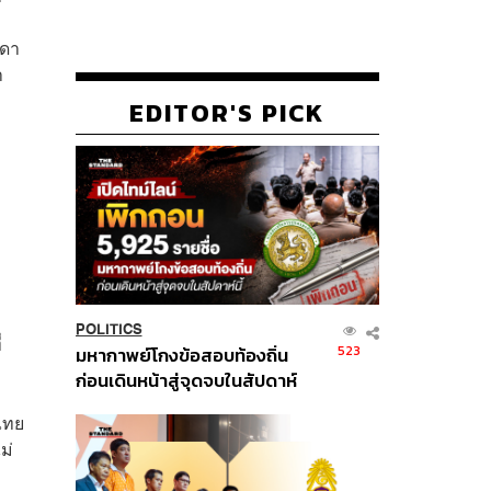
ีดา
า
EDITOR'S PICK
POLITICS
่
523
มหากาพย์โกงข้อสอบท้องถิ่น
ก่อนเดินหน้าสู่จุดจบในสัปดาห์
นี้
ไทย
ม่