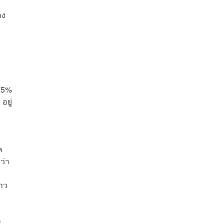
าง
.75%
อยู่
ล
ว่า
้าว
า