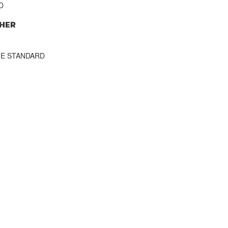
D
HER
THE STANDARD