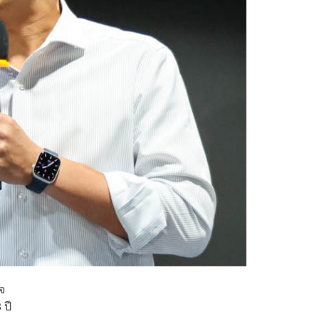
จ
 ปี