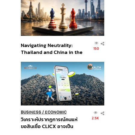
อินโดนีเซีย
Navigating Neutrality:
150
Thailand and China in the
Age of a New Global
Order
BUSINESS
/
ECONOMIC
2.5K
วิเคราะห์ปรากฏการณ์คนแห่
ขอสินเชื่อ CLICX อาจเป็น
เพียงยอดภูเขาน้ำแข็ง ของ