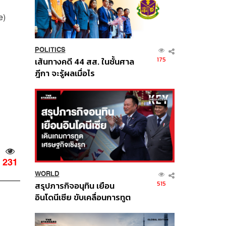
e)
POLITICS
175
เส้นทางคดี 44 สส. ในชั้นศาล
ฎีกา จะรู้ผลเมื่อไร
231
WORLD
515
สรุปภารกิจอนุทิน เยือน
อินโดนีเซีย ขับเคลื่อนการทูต
เศรษฐกิจเชิงรุก ประกาศหุ้น
ส่วนยุทธศาสตร์ไทย –