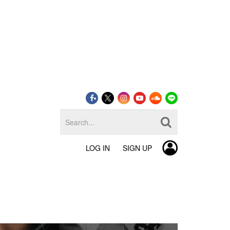
LOG IN
SIGN UP