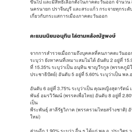
ขึ้นไป และมีสิทธิเลือกตั้งในภาคตะวันออก จำนวน 8
นครนายก ปราจีนบุรี และสระแก้ว กระจายทุกระดับก
เกี่ยวกับกระแสการเมืองภาคตะวันออก
คะแนนนิยมอนุทิน ไล่ตามหลังณัฐพงษ์
จากการสำรวจเมื่อถามถึงบุคคลที่คนภาคตะวันออกจะส
ระบุว่า ยังหาคนที่เหมาะสมไม่ได้ อันดับ 2 อยู่ที่ 
ที่ 15.35% ระบุว่าเป็น อนุทิน ชาญวีรกูล (พรรคภูมิใ
ประชาธิปัตย์) อันดับ 5 อยู่ที่ 5.60% ระบุว่าเป็น พล
อันดับ 6 อยู่ที่ 3.75% ระบุว่าเป็น คุณหญิงสุดารัตน์ 
พันธ์ อมรวิวัฒน์ (พรรคเพื่อไทย) อันดับ 8 อยู่ที่ 2.8
เป็น
พีระพันธุ์ สาลีรัฐวิภาค (พรรครวมไทยสร้างชาติ) อันด
ใหม่)
ส่วนอีก 1.90% ระบุว่า อื่น ๆ ได้แก่ พล.อ. ประว