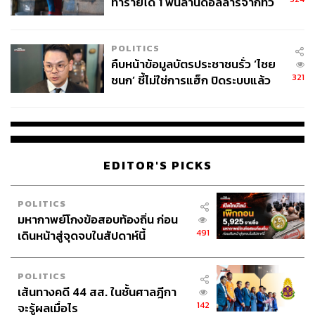
ทำรายได้ 1 พันล้านดอลลาร์จากทั่ว
โลกภายใน 6 วัน
POLITICS
คืบหน้าข้อมูลบัตรประชาชนรั่ว ‘ไชย
321
ชนก’ ชี้ไม่ใช่การแฮ็ก ปิดระบบแล้ว
พบต้นตอจาก IP เดียว
EDITOR'S PICKS
POLITICS
มหากาพย์โกงข้อสอบท้องถิ่น ก่อน
491
เดินหน้าสู่จุดจบในสัปดาห์นี้
POLITICS
เส้นทางคดี 44 สส. ในชั้นศาลฎีกา
142
จะรู้ผลเมื่อไร