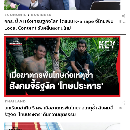
ECONOMIC
/
BUSINESS
กกร. ชี้ AI เร่งเศรษฐกิจโลก โตแบบ K-Shape จี้ไทยเพิ่ม
...
Local Content รับคลื่นลงทุนใหม่
THAILAND
บทเรียนฆ่าฝัง 5 ศพ เมื่อฆาตกรพ้นโทษก่อเหตุซ้ำ สังคมจี้
...
รัฐงัด ‘โทษประหาร’ คืนความยุติธรรม