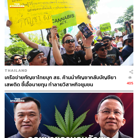
THAILAND
เครือข่ายกัญชาไทยบุก สธ. ค้านนำกัญชากลับบัญชียา
405
เสพติด ชี้เอื้อนายทุน ทำลายวิสาหกิจชุมชน