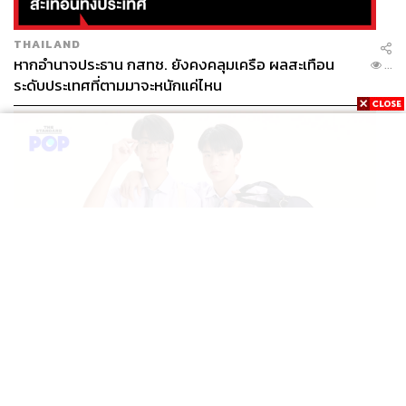
THAILAND
หากอำนาจประธาน กสทช. ยังคงคลุมเครือ ผลสะเทือน
...
ระดับประเทศที่ตามมาจะหนักแค่ไหน
ENTERTAINMENT
ซี-คีน ส่งซีรีส์เรื่องใหม่ ‘WEIRDO-101 แรงโน้มถ่วงระหว่าง
...
เรา’ เริ่มตอนแรก 14 ส.ค. นี้