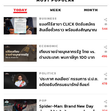
MOST POPULAR
TODAY
WEEK
MONTH
BUSINESS
แบงก์ไร้สาขา CLICX ปิดรับสมัคร
544
สินเชื่อชั่วคราว พร้อมส่งสัญญาณ
เตือนกลุ่มกู้เงินผิดวัตถุประสงค์-ให้
ข้อมูลเท็จ เตรียมดำเนินคดีเด็ดขาด
ECONOMIC
เทียบรายจ่ายบุคลากรรัฐ ไทย vs.
496
ต่างประเทศ: พบภาษีทุก 100 บาท
ของคนไทยใช้ไปกับข้าราชการเฉียด
40 บาท
POLITICS
‘ประภาศ คงเอียด’ กรรมการ ป.ป.ช.
478
อดีตอธิบดีกรมธนารักษ์ ถึงแก่
อนิจกรรม
POP
Spider-Man: Brand New Day
324