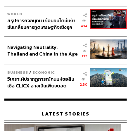
WORLD
สรุปภารกิจอนุทิน เยือนอินโดนีเซีย
494
ขับเคลื่อนการทูตเศรษฐกิจเชิงรุก
ประกาศหุ้นส่วนยุทธศาสตร์ไทย –
อินโดนีเซีย
Navigating Neutrality:
Thailand and China in the Age
132
of a New Global Order
BUSINESS
/
ECONOMIC
วิเคราะห์ปรากฏการณ์คนแห่ขอสิน
2.3K
เชื่อ CLICX อาจเป็นเพียงยอด
ภูเขาน้ำแข็ง ของปัญหาหนี้ครัว
เรือนไทยที่ถูกซุกไว้
LATEST STORIES