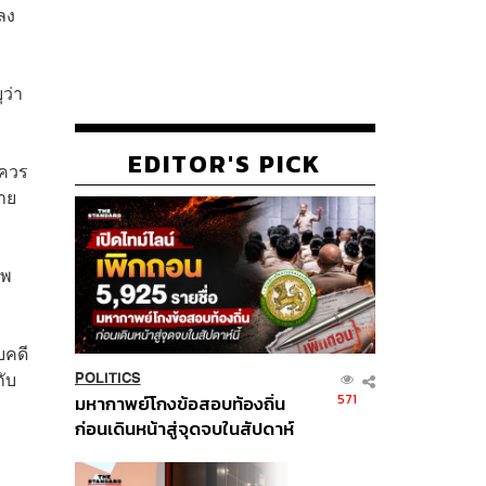
ลง
ว่า
EDITOR'S PICK
มควร
าย
มพ
บคดี
กับ
POLITICS
571
มหากาพย์โกงข้อสอบท้องถิ่น
ก่อนเดินหน้าสู่จุดจบในสัปดาห์
นี้