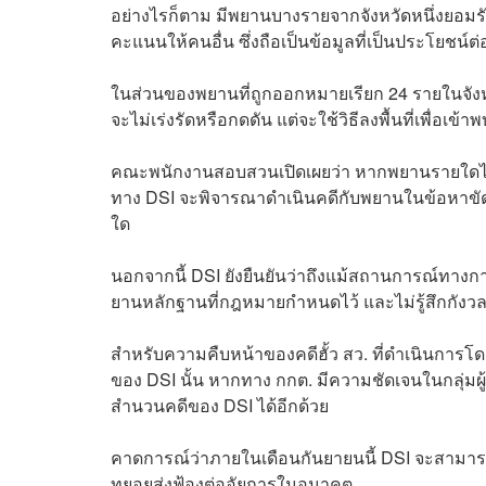
อย่างไรก็ตาม มีพยานบางรายจากจังหวัดหนึ่งยอมรับ
คะแนนให้คนอื่น ซึ่งถือเป็นข้อมูลที่เป็นประโยชน์ต
ในส่วนของพยานที่ถูกออกหมายเรียก 24 รายในจังหวัด
จะไม่เร่งรัดหรือกดดัน แต่จะใช้วิธีลงพื้นที่เพื่อเข
คณะพนักงานสอบสวนเปิดเผยว่า หากพยานรายใดได้รั
ทาง DSI จะพิจารณาดำเนินคดีกับพยานในข้อหาขัด
ใด
นอกจากนี้ DSI ยังยืนยันว่าถึงแม้สถานการณ์ทาง
ยานหลักฐานที่กฎหมายกำหนดไว้ และไม่รู้สึกกังว
สำหรับความคืบหน้าของคดีฮั้ว สว. ที่ดำเนินการโ
ของ DSI นั้น หากทาง กกต. มีความชัดเจนในกลุ่มผู
สำนวนคดีของ DSI ได้อีกด้วย
คาดการณ์ว่าภายในเดือนกันยายนนี้ DSI จะสามาร
ทยอยส่งฟ้องต่ออัยการในอนาคต