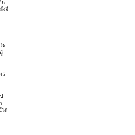
ดิน
งยี่
ใจ
ู้
 45
ไป
ก
้ได้
ร