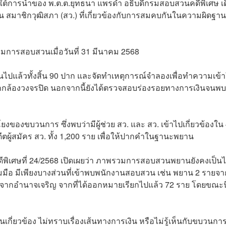
ายใต้การนำของ พ.ต.ต.ยุทธนา แพรดำ อธิบดีกรมสอบสวนคดีพิเศษ เ
งิน สมาชิกวุฒิสภา (สว.) ที่เกี่ยวข้องกับการสมคบกันในความผิดฐานอั้
เริ่มการสอบสวนเมื่อวันที่ 31 มีนาคม 2568
ล้วทั้งสิ้น 90 ปาก และจัดทำเหตุการณ์จำลองเพื่อทำความเข้า
กล้องวงจรปิด นอกจากนี้ยังได้ตรวจสอบร่องรอยทางการเงินจนพบผ
งของขบวนการ ซึ่งพบว่ามีผู้ช่วย สว. และ สว. เข้าไปเกี่ยวข้องใน
ีตผู้สมัคร สว. ทั้ง 1,200 ราย เพื่อให้ปากคำในฐานะพยาน
ดีพิเศษที่ 24/2568 เปิดเผยว่า ภาพรวมการสอบสวนพยานยังคงเป็น
วมมือ มีเพียงบางส่วนที่เข้าพบพนักงานสอบสวน เช่น พยาน 2 รายจา
จากอำนาจเจริญ จากที่ได้ออกหมายเรียกไปแล้ว 72 ราย โดยขณะนี
เกี่ยวข้อง ไม่ทราบเรื่องเส้นทางการเงิน หรือไม่รู้เห็นกับขบวนกา