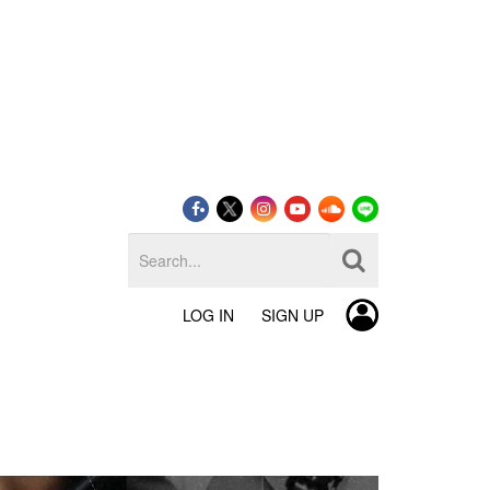
LOG IN
SIGN UP