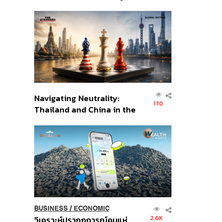
เศรษฐกิจเชิงรุก ประกาศหุ้น
ส่วนยุทธศาสตร์ไทย –
อินโดนีเซีย
Navigating Neutrality:
170
Thailand and China in the
Age of a New Global
Order
BUSINESS
/
ECONOMIC
2.6K
วิเคราะห์ปรากฏการณ์คนแห่