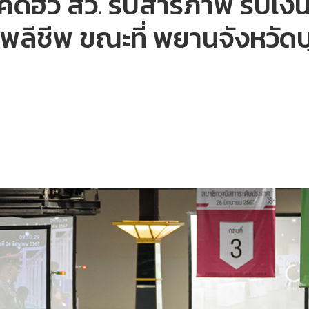
น คดีฮั้ว สว. รับสารภาพ รับ
์พลีชีพ ขณะที่ พยานจังหวัดบุร