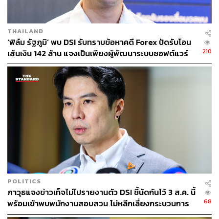
THAILAND
‘ฟิล์ม รัฐภูมิ’ พบ DSI รับทราบข้อหาคดี Forex ปัดรับโอน
210
เส้นเงิน 142 ล้าน แจงเป็นเพียงผู้พัฒนาระบบซอฟต์แวร์
POLITICS
ภาวุธแจงข่าวเท็จไม่ไปรายงานตัว DSI ชี้นัดกันไว้ 3 ส.ค. นี้
68
พร้อมเข้าพบพนักงานสอบสวน ไม่หลีกเลี่ยงกระบวนการ
ยุติธรรม