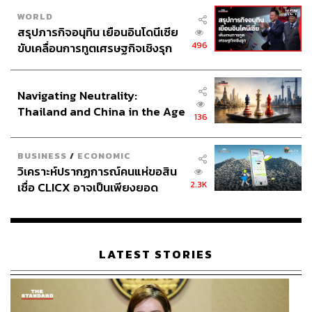
WORLD
สรุปภารกิจอนุทิน เยือนอินโดนีเซีย
496
ขับเคลื่อนการทูตเศรษฐกิจเชิงรุก
ประกาศหุ้นส่วนยุทธศาสตร์ไทย –
อินโดนีเซีย
Navigating Neutrality:
Thailand and China in the Age
136
of a New Global Order
BUSINESS
/
ECONOMIC
วิเคราะห์ปรากฏการณ์คนแห่ขอสิน
2.3K
เชื่อ CLICX อาจเป็นเพียงยอด
ภูเขาน้ำแข็ง ของปัญหาหนี้ครัว
เรือนไทยที่ถูกซุกไว้
LATEST STORIES