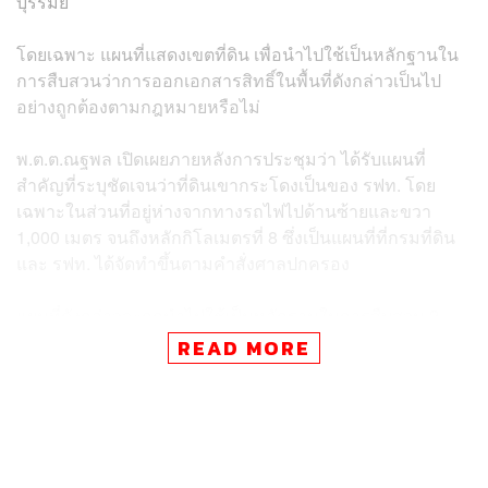
บุรีรัมย์
โดยเฉพาะ แผนที่แสดงเขตที่ดิน เพื่อนำไปใช้เป็นหลักฐานใน
การสืบสวนว่าการออกเอกสารสิทธิ์ในพื้นที่ดังกล่าวเป็นไป
อย่างถูกต้องตามกฎหมายหรือไม่
พ.ต.ต.ณฐพล เปิดเผยภายหลังการประชุมว่า ได้รับแผนที่
สำคัญที่ระบุชัดเจนว่าที่ดินเขากระโดงเป็นของ รฟท. โดย
เฉพาะในส่วนที่อยู่ห่างจากทางรถไฟไปด้านซ้ายและขวา
1,000 เมตร จนถึงหลักกิโลเมตรที่ 8 ซึ่งเป็นแผนที่ที่กรมที่ดิน
และ รฟท. ได้จัดทำขึ้นตามคำสั่งศาลปกครอง
แผนที่ดังกล่าวจะถูกนำไปใช้เป็นหลักฐานในการสืบสวน 2
ประเด็นหลัก ได้แก่
READ MORE
การออกเอกสารสิทธิ์ที่ดินในพื้นที่ชอบด้วยกฎหมาย
หรือไม่
การดำเนินการของกระทรวงมหาดไทยที่สั่งเพิกถอน
เอกสารสิทธิ์ตั้งแต่วันที่ 2 ส.ค. 2568 เป็นต้นไป