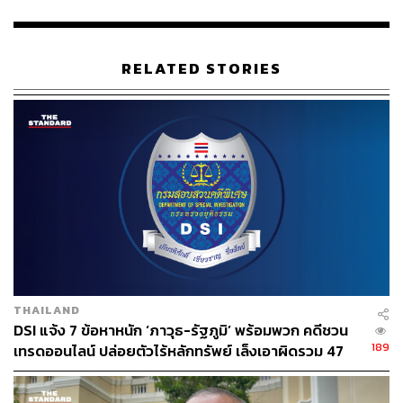
ที่ดิน ขณะที่ดีเอสไอจะมุ่งเน้นการตรวจสอบว่าการออก
เอกสารสิทธิ์ทั้งหมดเป็นไปอย่างถูกต้องตามกฎหมายหรือไม่
เท่านั้น
RELATED STORIES
TAGS:
กรมสอบสวนคดีพิเศษ (DSI)
เขากระโดง
ณฐพล ดิษยธรรม
1.7K
THAILAND
DSI แจ้ง 7 ข้อหาหนัก ‘ภาวุธ-รัฐภูมิ’ พร้อมพวก คดีชวน
ABOUT THE AUTHOR
189
เทรดออนไลน์ ปล่อยตัวไร้หลักทรัพย์ เล็งเอาผิดรวม 47
THE STANDARD TEAM
ราย
กองบรรณาธิการ THE STANDARD