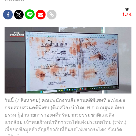
1.7K
วันนี้ (7 สิงหาคม) คณะพนักงานสืบสวนคดีพิเศษที่ 97/2568
กรมสอบสวนคดีพิเศษ (ดีเอสไอ) นำโดย พ.ต.ต.ณฐพล ดิษย
ธรรม ผู้อำนวยการกองคดีทรัพยากรธรรมชาติและสิ่ง
แวดล้อม เข้าพบเจ้าหน้าที่การรถไฟแห่งประเทศไทย (รฟท.)
เพื่อขอข้อมูลสำคัญเกี่ยวกับที่ดินรถไฟเขากระโดง จังหวัด