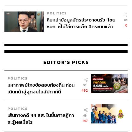
โลกภายใน 6 วัน
POLITICS
คืบหน้าข้อมูลบัตรประชาชนรั่ว ‘ไชย
0
ชนก’ ชี้ไม่ใช่การแฮ็ก ปิดระบบแล้ว
พบต้นตอจาก IP เดียว
EDITOR'S PICKS
POLITICS
มหากาพย์โกงข้อสอบท้องถิ่น ก่อน
492
เดินหน้าสู่จุดจบในสัปดาห์นี้
POLITICS
เส้นทางคดี 44 สส. ในชั้นศาลฎีกา
147
จะรู้ผลเมื่อไร