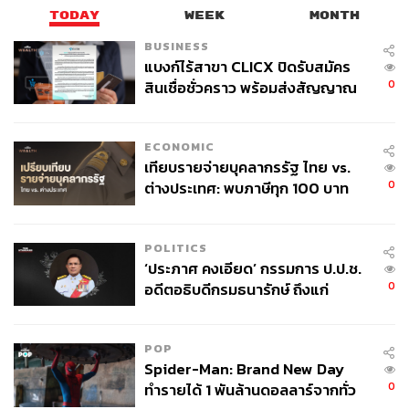
TODAY
WEEK
MONTH
BUSINESS
แบงก์ไร้สาขา CLICX ปิดรับสมัคร
0
สินเชื่อชั่วคราว พร้อมส่งสัญญาณ
เตือนกลุ่มกู้เงินผิดวัตถุประสงค์-ให้
ข้อมูลเท็จ เตรียมดำเนินคดีเด็ดขาด
ECONOMIC
เทียบรายจ่ายบุคลากรรัฐ ไทย vs.
0
ต่างประเทศ: พบภาษีทุก 100 บาท
ของคนไทยใช้ไปกับข้าราชการเฉียด
40 บาท
POLITICS
‘ประภาศ คงเอียด’ กรรมการ ป.ป.ช.
0
อดีตอธิบดีกรมธนารักษ์ ถึงแก่
อนิจกรรม
POP
Spider-Man: Brand New Day
0
ทำรายได้ 1 พันล้านดอลลาร์จากทั่ว