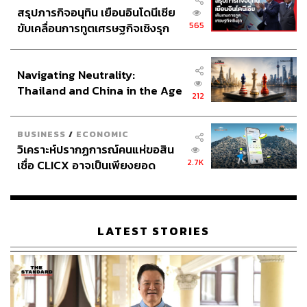
สรุปภารกิจอนุทิน เยือนอินโดนีเซีย
565
ขับเคลื่อนการทูตเศรษฐกิจเชิงรุก
ประกาศหุ้นส่วนยุทธศาสตร์ไทย –
อินโดนีเซีย
Navigating Neutrality:
Thailand and China in the Age
212
of a New Global Order
BUSINESS
/
ECONOMIC
วิเคราะห์ปรากฏการณ์คนแห่ขอสิน
2.7K
เชื่อ CLICX อาจเป็นเพียงยอด
ภูเขาน้ำแข็ง ของปัญหาหนี้ครัว
เรือนไทยที่ถูกซุกไว้
LATEST STORIES