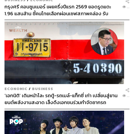
กรุงศรี คอนซูมเมอร์ เผยครึ่งปีแรก 2569 ยอดรูดแตะ
...
1.96 แสนล้าน ชี้คนไทยเลือกผ่อนเซฟสภาพคล่อง รับ
เศรษฐกิจผันผวนฉุดผลประกอบการพลาดเป้า
ECONOMIC
/
BUSINESS
‘เอกนิติ’ เดินหน้าโละ รถตู้-รถเมล์-แท็กซี่ เก่า เปลี่ยนสู่ยาน
...
ยนต์พลังงานสะอาด เล็งดึงเอกชนร่วมกำจัดซากรถ