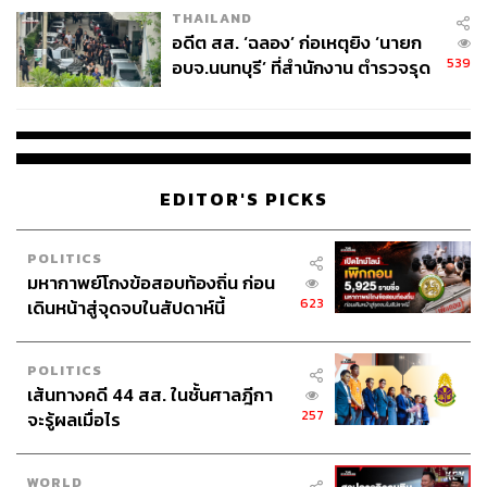
THAILAND
อดีต สส. ‘ฉลอง’ ก่อเหตุยิง ‘นายก
539
อบจ.นนทบุรี’ ที่สำนักงาน ตำรวจรุด
ลงพื้นที่
EDITOR'S PICKS
POLITICS
มหากาพย์โกงข้อสอบท้องถิ่น ก่อน
623
เดินหน้าสู่จุดจบในสัปดาห์นี้
POLITICS
เส้นทางคดี 44 สส. ในชั้นศาลฎีกา
257
จะรู้ผลเมื่อไร
WORLD