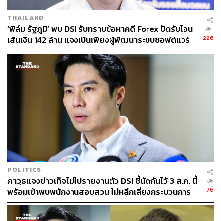
THAILAND
‘ฟิล์ม รัฐภูมิ’ พบ DSI รับทราบข้อหาคดี Forex ปัดรับโอน
226
เส้นเงิน 142 ล้าน แจงเป็นเพียงผู้พัฒนาระบบซอฟต์แวร์
POLITICS
ภาวุธแจงข่าวเท็จไม่ไปรายงานตัว DSI ชี้นัดกันไว้ 3 ส.ค. นี้
76
พร้อมเข้าพบพนักงานสอบสวน ไม่หลีกเลี่ยงกระบวนการ
ยุติธรรม