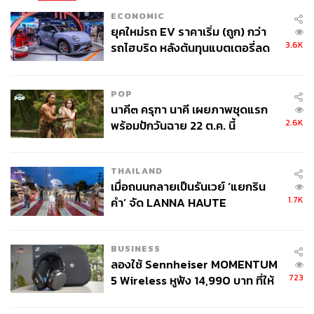
ECONOMIC
ยุคใหม่รถ EV ราคาเริ่ม (ถูก) กว่า
3.6K
รถไฮบริด หลังต้นทุนแบตเตอรี่ลด
ลง - จีนแห่บุกตลาดเกิดใหม่
POP
นาคี๓ ครุฑา นาคี เผยภาพชุดแรก
2.6K
พร้อมปักวันฉาย 22 ต.ค. นี้
THAILAND
เมื่อถนนกลายเป็นรันเวย์ ‘แยกริน
1.7K
คำ’ จัด LANNA HAUTE
COUTURE กลางสายฝน
BUSINESS
ลองใช้ Sennheiser MOMENTUM
723
5 Wireless หูฟัง 14,990 บาท ที่ให้
ผู้ใช้ถอดเปลี่ยนแบตเองได้ ก่อนกฎ
EU บังคับปีหน้า