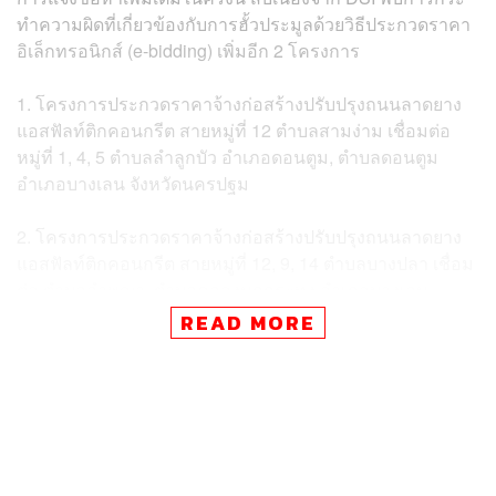
ทำความผิดที่เกี่ยวข้องกับการฮั้วประมูลด้วยวิธีประกวดราคา
อิเล็กทรอนิกส์ (e-bidding) เพิ่มอีก 2 โครงการ
1. โครงการประกวดราคาจ้างก่อสร้างปรับปรุงถนนลาดยาง
แอสฟัลท์ติกคอนกรีต สายหมู่ที่ 12 ตำบลสามง่าม เชื่อมต่อ
หมู่ที่ 1, 4, 5 ตำบลลำลูกบัว อำเภอดอนตูม, ตำบลดอนตูม
อำเภอบางเลน จังหวัดนครปฐม
2. โครงการประกวดราคาจ้างก่อสร้างปรับปรุงถนนลาดยาง
แอสฟัลท์ติกคอนกรีต สายหมู่ที่ 12, 9, 14 ตำบลบางปลา เชื่อม
ต่อ ตำบลลำพญา, ตำบลคลองนกกระทุง อำเภอบางเลน
จังหวัดนครปฐม
READ MORE
DSI ยืนยันว่า การกระทำของประวีณและขบวนการเข้าข่าย
การตกลงร่วมกันในการเสนอราคา เพื่อให้ตนเองหรือบริษัท
ในเครือเป็นผู้มีสิทธิทำสัญญากับหน่วยงานของรัฐ โดยหลีก
เลี่ยงการแข่งขันราคาอย่างเป็นธรรม ซึ่งเป็นความผิดตามพ
ระราชบัญญัติว่าด้วยความผิดเกี่ยวกับการเสนอราคาต่อ