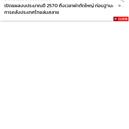
เปิดแผลงบประมาณปี 2570 ถึงเวลาผ่าตัดใหญ่ ก่อนฐานะ
...
การคลังประเทศไทยล่มสลาย
News
Wealth
Pop
Podcast
Video
Now
Opinion
Careers
Events
Privacy
About
Contact
Policy
FOR
ADVERTISING
MEMBERSHIP