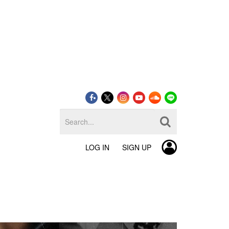
LOG IN
SIGN UP