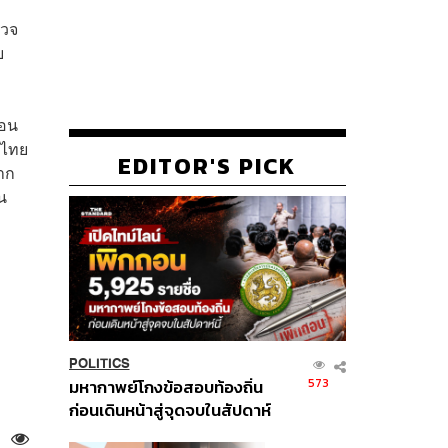
รวจ
บ
่อน
ดไทย
EDITOR'S PICK
จาก
น
POLITICS
573
มหากาพย์โกงข้อสอบท้องถิ่น
ก่อนเดินหน้าสู่จุดจบในสัปดาห์
นี้