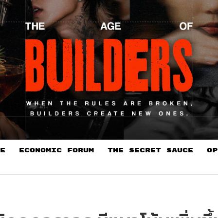
E
ECONOMIC FORUM
THE SECRET SAUCE​
OP