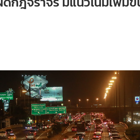
ดกฎจราจร มีแนวโน้มเพิ่มขึ้