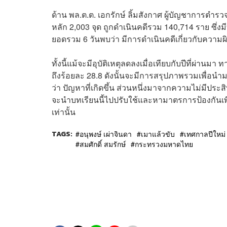
ด้าน พล.ต.ต. เอกรักษ์ ลิ้มสังกาศ ผู้บัญชาการตำร
หลัก 2,003 จุด ถูกดำเนินคดีรวม 140,714 ราย ซึ่
ยอดรวม 6 วันพบว่า มีการดำเนินคดีเกี่ยวกับความ
ทั้งนี้แม้จะมีอุบัติเหตุลดลงเมื่อเทียบกับปีที่ผ่านม
ถึงร้อยละ 28.8 ดังนั้นจะมีการสรุปภาพรวมเพื่อน
ว่า ปัญหาที่เกิดขึ้น ส่วนหนึ่งมาจากความไม่มีปร
จะนำบทเรียนนี้ไปปรับใช้และหามาตรการป้องกันเพื่
เท่านั้น
TAGS:
อนุพงษ์ เผ่าจินดา
เมาแล้วขับ
เทศกาลปีใหม่
สมศักดิ์ สมรักษ์
กระทรวงมหาดไทย