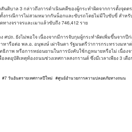
วจสันติบาล 3 กล่าวถึงการดำเนินคดีของผู้กระทำผิดจากการตั้งจุดต
งมีทั้งกรณีการไม่สวมหมวกกันน็อกและขับรถโดยไม่มีใบขับขี่ สำหรั
ผิดทางจราจรและเมาแล้วขับถึง 746,412 ราย
า ทาง ศปถ. ยังไม่พอใจ เนื่องจากมีการจับกุมผู้กระทำผิดเพิ่มขึ้นจากปีก
ำมาหารือต่อ พล.อ. อนุพงษ์ เผ่าจินดา รัฐมนตรีว่าการกระทรวงมหา
ะสิทธิภาพ หรือการหย่อนยานในการบังคับใช้กฎหมายหรือไม่ เนื่อง
อลดอุบัติเหตุท้องถนนช่วงเทศกาลสงกรานต์ ซึ่งมีเวลาเพียง 3 เดือ
7 วันอันตรายเทศกาลปีใหม่
ศูนย์อำนวยการความปลอดภัยทางถนน