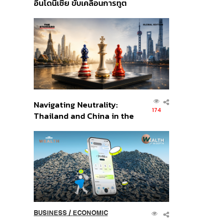
อินโดนีเซีย ขับเคลื่อนการทูต
เศรษฐกิจเชิงรุก ประกาศหุ้น
ส่วนยุทธศาสตร์ไทย –
อินโดนีเซีย
Navigating Neutrality:
174
Thailand and China in the
Age of a New Global
Order
BUSINESS
/
ECONOMIC