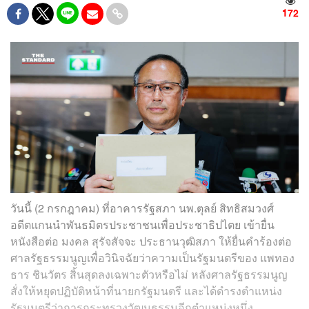
172
วันนี้ (2 กรกฎาคม) ที่อาคารรัฐสภา นพ.ตุลย์ สิทธิสมวงศ์
อดีตแกนนำพันธมิตรประชาชนเพื่อประชาธิปไตย เข้ายื่น
หนังสือต่อ มงคล สุรัจสัจจะ ประธานวุฒิสภา ให้ยื่นคำร้องต่อ
ศาลรัฐธรรมนูญเพื่อวินิจฉัยว่าความเป็นรัฐมนตรีของ แพทอง
ธาร ชินวัตร สิ้นสุดลงเฉพาะตัวหรือไม่ หลังศาลรัฐธรรมนูญ
สั่งให้หยุดปฏิบัติหน้าที่นายกรัฐมนตรี และได้ดำรงตำแหน่ง
รัฐมนตรีว่าการกระทรวงวัฒนธรรมอีกตำแหน่งหนึ่ง