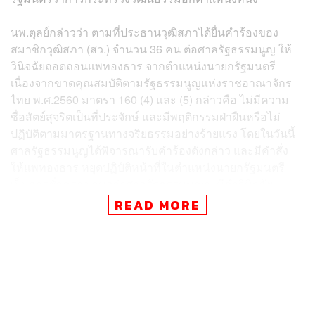
นพ.ตุลย์กล่าวว่า ตามที่ประธานวุฒิสภาได้ยื่นคำร้องของ
สมาชิกวุฒิสภา (สว.) จำนวน 36 คน ต่อศาลรัฐธรรมนูญ ให้
วินิจฉัยถอดถอนแพทองธาร จากตำแหน่งนายกรัฐมนตรี
เนื่องจากขาดคุณสมบัติตามรัฐธรรมนูญแห่งราชอาณาจักร
ไทย พ.ศ.2560 มาตรา 160 (4) และ (5) กล่าวคือ ไม่มีความ
ซื่อสัตย์สุจริตเป็นที่ประจักษ์ และมีพฤติกรรมฝ่าฝืนหรือไม่
ปฏิบัติตามมาตรฐานทางจริยธรรมอย่างร้ายแรง โดยในวันนี้
ศาลรัฐธรรมนูญได้พิจารณารับคำร้องดังกล่าว และมีคำสั่ง
ให้แพทองธาร หยุดปฏิบัติหน้าที่ในตำแหน่งนายกรัฐมนตรี
เป็นการชั่วคราว จนกว่าศาลรัฐธรรมนูญจะมีคำวินิจฉัย
READ MORE
นพ.ตุลย์กล่าวว่า บัดนี้ มีพระบรมราชโองการโปรดเกล้าฯ
แต่งตั้งแพทองธาร เป็นรัฐมนตรีว่าการกระทรวงวัฒนธรรม
จึงเป็นกรณีที่ต้องวินิจฉัยว่าแพทองธารขาดคุณสมบัติการเป็น
รัฐมนตรีว่าการกระทรวงวัฒนธรรม และไม่สามารถดำรง
ตำแหน่งรัฐมนตรีว่าการกระทรวงวัฒนธรรมได้หรือไม่