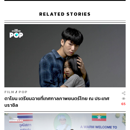
“เนื่องจากตามกลไกแล้ว ศาลรัฐธรรมนูญสามารถพิจารณา
เรื่องนี้ได้ เพราะผมมองแล้วว่า พรรคฝ่ายค้านและฝ่ายรัฐบาล
RELATED STORIES
ก็คงไม่ยื่น ซึ่งก็ไม่รู้ว่าเขาทำอะไรกันอยู่ ดังนั้น ผมจึงขอเสนอ
ให้ สว.ทำหน้าที่ในการพิจารณาเข้าชื่อเพื่อยื่นคำร้องจำนวน
ไม่น้อยกว่า 20 คน หากจะได้เท่าเดิม 36 คน ก็ยิ่งดี”
ส่วนข้อสงสัยว่า สว. ชุดนี้อาจมีการเกี่ยวโยงกับ
พรรคการเมือง และยังมีคดีฮั้ว สว. ที่อยู่ในศาลรัฐธรรมนูญ
นั้น นพ.ตุลย์ระบุว่า ไม่เพียงที่ สว. จะทำหน้าที่ แต่ยังตรงกับใจ
ของประชาชนทั้งประเทศ เขาจะมีความเกี่ยวโยงอะไรก็ว่าไป
อีกเรื่องหนึ่ง ซึ่งคณะกรรมการการเลือกตั้ง (กกต.) และกรม
สอบสวนคดีพิเศษ (DSI) กำลังสอบสวนอยู่ ซึ่ง สว. เขาก็ทำ
หน้าที่มาครั้งหนึ่งแล้ว
FILM
/
POP
ตาโขน เตรียมฉายที่เทศกาลภาพยนตร์ไทย ณ ประเทศ
นพ.ตุลย์ยืนยันว่า กระบวนการนี้ ทำในนามส่วนตัว ไม่ใช่ใน
65
บราซิล
นามของกลุ่มรวมพลังแผ่นดินปกป้องอธิปไตย
ส่วนการประเมินความเป็นไปได้ถึงแนวโน้มคำวินิจฉัยของ
ศาลรัฐธรรมนูญนั้น หากดูจากการรับคำร้องด้วยเสียง