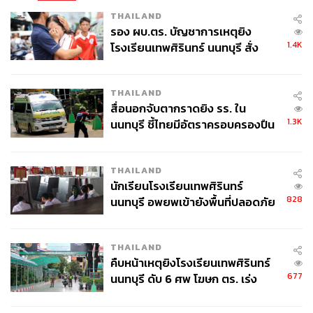
THAILAND
รอง ผบ.ตร. บัญชาการเหตุยิง
1.4K
โรงเรียนเทพศิรินทร์ นนทบุรี สั่ง
ค้นหา 2 รอบยืนยันไร้คนติดค้าง พบ
172
ศพปู่-ย่าที่บ้านพักผู้ก่อเหตุ
THAILAND
สื่อนอกจับตากราดยิง รร. ใน
ABOUT THE AUTHOR
1.3K
นนทบุรี ชี้ไทยมีอัตราครอบครองปืน
THE STANDARD TEAM
สูงในระดับต้นของภูมิภาค
กองบรรณาธิการ THE STANDARD
THAILAND
นักเรียนโรงเรียนเทพศิรินทร์
828
นนทบุรี อพยพเข้ายังพื้นที่ปลอดภัย
ชั่วคราว หลังเหตุใช้อาวุธปืนภายใน
โรงเรียนคลี่คลาย
THAILAND
คืบหน้าเหตุยิงโรงเรียนเทพศิรินทร์
677
นนทบุรี ดับ 6 ศพ โฆษก ตร. เร่ง
สอบปมขโมยปืนปู่ก่อเหตุ