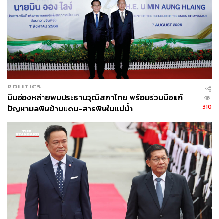
เอกฉันท์ 9 ต่อ 0 และการสั่งหยุดปฏิบัติหน้าที่มีเสียง 7 ต่อ 2
ซึ่ง 2 เสียงนั้น ก็ไม่ใช่ว่าจะไม่ให้หยุดปฏิบัติหน้าที่ แต่ให้พัก
บางส่วนของอำนาจหน้าที่ ซึ่งคล้ายกับกรณีของ พ.ต.อ.ทวี
สอดส่อง รัฐมนตรีว่าการกระทรวงยุติธรรม กรณีที่กำกับดูแล
DSI
นพ.ตุลย์ ย้ำว่า คำสั่งเช่นนี้เป็นไปเพื่อป้องกันสิ่งที่อาจทำให้ส่ง
POLITICS
ผลเสียต่อการบริหารราชการแผ่นดิน จึงให้รักษาการนายก
มินอ่องหล่ายพบประธานวุฒิสภาไทย พร้อมร่วมมือแก้
รัฐมนตรีมีหน้าที่ ดำเนินการแทน เว้นแต่การยุบสภา หรือการ
310
ปัญหามลพิษข้ามแดน-สารพิษในแม่น้ำ
แต่งตั้งรัฐมนตรีใหม่ อย่างไรก็ดี ในการพิจารณา ขอไม่ก้าว
ล่วง แต่คาดว่า ศาลรัฐธรรมนูญน่าจะมองเช่นนี้ และคาดว่า
ในสุดท้ายแล้วน่าจะมีการพิจารณาถอดถอน
ส่วนหากแพทองธารตัดสินใจลาออก จะมีการดำเนินการ
อย่างไรต่อไป นพ.ตุลย์ กล่าวว่า ให้เป็นไปตามวิถีการ
ประชาธิปไตย เพราะในส่วนของสภาเองยังสามารถเลือก
นายกรัฐมนตรีคนใหม่จากแคนดิเดตนายกรัฐมนตรีที่ยังเหลือ
อยู่ หรือสามารถใช้อำนาจตามรัฐธรรมนูญ ในการเลือก