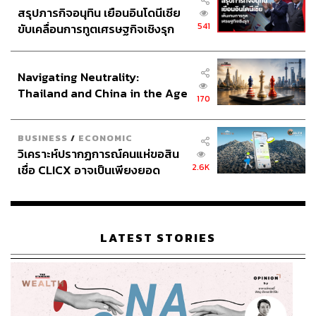
สรุปภารกิจอนุทิน เยือนอินโดนีเซีย
541
ขับเคลื่อนการทูตเศรษฐกิจเชิงรุก
ประกาศหุ้นส่วนยุทธศาสตร์ไทย –
อินโดนีเซีย
Navigating Neutrality:
Thailand and China in the Age
170
of a New Global Order
BUSINESS
/
ECONOMIC
วิเคราะห์ปรากฏการณ์คนแห่ขอสิน
2.6K
เชื่อ CLICX อาจเป็นเพียงยอด
ภูเขาน้ำแข็ง ของปัญหาหนี้ครัว
เรือนไทยที่ถูกซุกไว้
LATEST STORIES