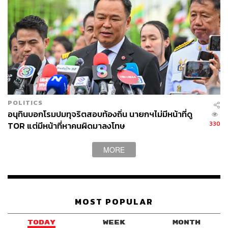
“ขอบอกว่าหากนักการเมืองหรือรัฐบาลทำหน้าที่ได้อย่างถูก
ต้อง ก็ไม่ต้องกลัวนิติสงครามใดๆ ไม่มีอะไรระคายผิวคุณได้
ถึงยื่นไป ศาล คณะกรรมการป้องกันและปราบปรามการ
ทุจริตแห่งชาติ (ป.ป.ช.), กกต. เขาก็ไม่ลงโทษคุณ เพราะ
ฉะนั้น รัฐบาลหรือนักการเมืองท่านใดก็ตาม กรุณาอย่าห่วง
เรื่องนิติสงคราม กรุณาทำหน้าที่ตามที่ท่านได้อาสาเข้ามา
รับใช้ประเทศชาติและประชาชนอย่างแท้จริง ตามที่คุณกล่าว
อ้างตอนหาเสียง คุณไม่ต้องห่วงการที่ประชาชนจะใช้นิติ
POLITICS
สงครามได้ มีอยู่กรณีเดียวคือคุณทำหน้าที่ไม่ถูกต้องอย่าง
อนุทินบอกโรมปมทุจริตสอบท้องถิ่น นายกฯไม่มีหน้าที่ดู
ร้ายแรง” นพ.ตุลย์ ทิ้งท้าย
330
TOR แต่มีหน้าที่หาคนผิดมาลงโทษ
TAGS:
ศาลรัฐธรรมนูญ
ตุลย์ สิทธิสมวงศ์
มงคล สุระสัจจะ
ประธานวุฒิสภา
ตุลาการศาลรัฐธรรมนูญ
MORE
เกาะติดวิกฤตการเมือง
นายกรัฐมนตรี
กระทรวงวัฒนธรรม
การเมืองไทย
แพทองธาร ชินวัตร
รัฐมนตรี
MOST POPULAR
TODAY
WEEK
MONTH