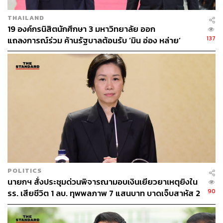
นายกรัฐมนตรีคนนอกได้
THAILAND
ส่วนหากมีการเลือกนายกรัฐมนตรีคนใหม่จากพรรคเพื่อไทย
19 องค์กรนิสิตนักศึกษา 3 มหาวิทยาลัย ออก
ตามเดิม ก็ต้องปล่อยให้เป็นไปตามวิถีทาง แต่บังเอิญว่าพรรค
137
แถลงการณ์ร่วม ค้านรัฐบาลต้อนรับ ‘มิน อ่อง หล่าย’
ฝ่ายค้านหรือพรรคประชาชนไม่ได้อยู่ในรายชื่อแคนดิเดตนา
ยกรัฐมนตรีแล้ว เพราะมีการเสนอมาเพียงชื่อเดียว แต่หาก
สุดท้ายเป็นเหมือนกรณีของ ยิ่งลักษณ์ ชินวัตร อดีตนายก
รัฐมนตรี ที่เมื่อบริหารราชการไปแล้วมีปัญหา ประชาชนก็จะ
ใช้สิทธิ์ตามรัฐธรรมนูญ
นพ.ตุลย์ชี้ว่า ตอนนี้จะเห็นว่าหลายคนจากพรรคฝ่ายค้านและ
ผู้เกี่ยวข้อง ทั้งแกนนำคณะก้าวหน้า เช่น ธนาธร จึงรุ่งเรือง
กิจ, ปิยบุตร แสงกนกกุล, พรรณิการ์ วานิช หรือ ณัฐพงษ์ เรือง
ปัญญาวุฒิ หัวหน้าพรรคประชาชน, รังสิมันต์ โรม รอง
หัวหน้าพรรคประชาชน ออกมาพูดคำว่านิติสงครามกันมาก
POLITICS
นายกฯ สั่งประชุมด่วนพิจารณามอบเงินเยียวยาเหตุยิงใน
ส่วนตัวจึงคิดว่า นิติสงครามเป็นเครื่องมือของภาคประชาชน
90
รร. เสียชีวิต 1 ลบ. ทุพพลภาพ 7 แสนบาท บาดเจ็บสาหัส 2
ที่จะดำเนินการกับนักการเมืองที่ทำไม่ถูกต้อง เราก็เหลือแต่
แสนบาท บาดเจ็บเล็กน้อย 1 แสนบาท
เครื่องมืออย่างนี้