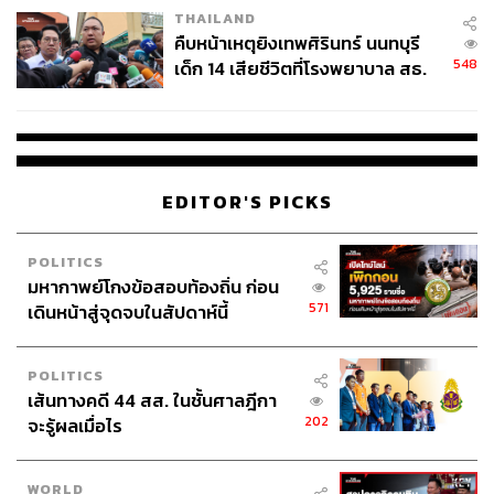
THAILAND
คืบหน้าเหตุยิงเทพศิรินทร์ นนทบุรี
548
เด็ก 14 เสียชีวิตที่โรงพยาบาล สธ.
ยืนยันครูเสียชีวิต 5 ราย เจ็บ 22
ราย
EDITOR'S PICKS
POLITICS
มหากาพย์โกงข้อสอบท้องถิ่น ก่อน
571
เดินหน้าสู่จุดจบในสัปดาห์นี้
POLITICS
เส้นทางคดี 44 สส. ในชั้นศาลฎีกา
202
จะรู้ผลเมื่อไร
WORLD