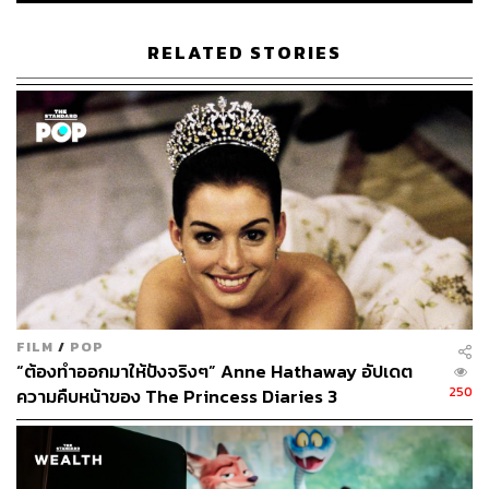
RELATED STORIES
338
ABOUT THE AUTHOR
ปณชัย อารีเพิ่มพร
นักการตลาดผู้ฝักใฝ่ในแวดวงนวัตกรรมและ
เทคโนโลยี แต่บางทีก็เผลอมีใจให้วัฒนธรรม
POP อยู่ร่ำไป ใช้เวลาว่างไปกับการเสพศิลป์
และเฝ้ามองปรากฏการณ์ทางสังคม
FILM
/
POP
“ต้องทำออกมาให้ปังจริงๆ” Anne Hathaway อัปเดต
250
ความคืบหน้าของ The Princess Diaries 3