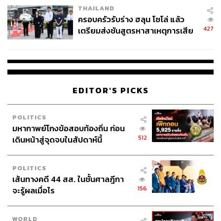
THAILAND
ครอบครัวรับร่าง ฮลุน โซโล่ แล้ว
427
เตรียมส่งชันสูตรหาสาเหตุการเสีย
ชีวิต
EDITOR'S PICKS
POLITICS
มหากาพย์โกงข้อสอบท้องถิ่น ก่อน
512
เดินหน้าสู่จุดจบในสัปดาห์นี้
POLITICS
เส้นทางคดี 44 สส. ในชั้นศาลฎีกา
156
จะรู้ผลเมื่อไร
WORLD