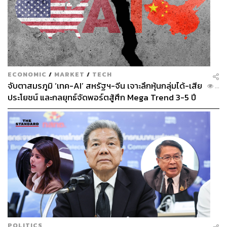
ECONOMIC
/
MARKET
/
TECH
จับตาสมรภูมิ ‘เทค-AI’ สหรัฐฯ-จีน เจาะลึกหุ้นกลุ่มได้-เสีย
...
ประโยชน์ และกลยุทธ์จัดพอร์ตสู้ศึก Mega Trend 3-5 ปี
ข้างหน้า
POLITICS