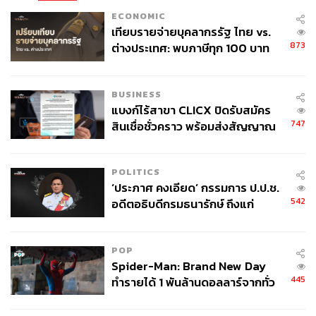
ECONOMIC
เทียบรายจ่ายบุคลากรรัฐ ไทย vs.
873
ต่างประเทศ: พบภาษีทุก 100 บาท
ของคนไทยใช้ไปกับข้าราชการเฉียด
40 บาท
BUSINESS
แบงก์ไร้สาขา CLICX ปิดรับสมัคร
747
สินเชื่อชั่วคราว พร้อมส่งสัญญาณ
เตือนกลุ่มกู้เงินผิดวัตถุประสงค์-ให้
ข้อมูลเท็จ เตรียมดำเนินคดีเด็ดขาด
POLITICS
‘ประภาศ คงเอียด’ กรรมการ ป.ป.ช.
542
อดีตอธิบดีกรมธนารักษ์ ถึงแก่
อนิจกรรม
POP
Spider-Man: Brand New Day
445
ทำรายได้ 1 พันล้านดอลลาร์จากทั่ว
โลกภายใน 6 วัน