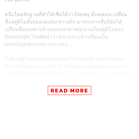
หนึ่งในหลักฐานที่ทำให้เชื่อได้ว่า Disney มีแพลนจะเปลี่ยน
ชื่อสตูดิโอทั้งสองแห่งดังกล่าวจริง มาจากการที่บริษัทได้
เปลี่ยนชื่อเมลพ่วงท้ายของบรรดาพนักงานในสตูดิโอของ
Searchlight โดยตัดคำว่า fox.com แล้วเปลี่ยนเป็น
searchlightpictures.com แทน
ในฝั่งสตูดิโอผลิตคอนเทนต์ของโทรทัศน์ทั้ง 20th Century
Fox Television และ Fox 21 Television Studios แหล่งข่าว
วงในที่ให้ข้อมูลกับ
Variety
ระบุว่า ยังไม่มีรายงานว่า Disney
จะดำเนินการเปลี่ยนชื่อแต่อย่างใด โดยเชื่อว่า อาจจะมีการ
หารือประเด็นดังกล่าวในอนาคตอันใกล้นี้
READ MORE
อย่างไรก็ดี ทาง Disney ยังไม่ได้ออกมายืนยันข่าวดังกล่าวแต่
อย่างใดว่าเป็นความจริงหรือไม่
สำหรับดีลเขย่าอุตสาหกรรมคอนเทนต์โลกมูลค่ากว่า 71,300
ล้านดอลลาร์สหรัฐ ที่ Disney ได้ทุ่มซื้อ 21st Century Fox