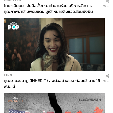
ไทย-เมียนมา จับมือตั้งคณะทำงานร่วม บริหารจัดการ
...
คุณภาพน้ำข้ามพรมแดน ชูเป้าหมายสิ่งแวดล้อมยั่งยืน
FILM
คุณยายวรนาฏ (INHERIT) ส่งตัวอย่างแรกก่อนเข้าฉาย 19
...
พ.ย. นี้