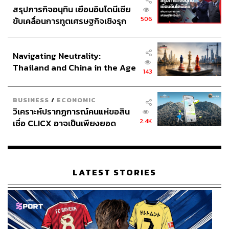
สรุปภารกิจอนุทิน เยือนอินโดนีเซีย
506
ขับเคลื่อนการทูตเศรษฐกิจเชิงรุก
ประกาศหุ้นส่วนยุทธศาสตร์ไทย –
อินโดนีเซีย
Navigating Neutrality:
Thailand and China in the Age
143
of a New Global Order
BUSINESS
/
ECONOMIC
วิเคราะห์ปรากฏการณ์คนแห่ขอสิน
2.4K
เชื่อ CLICX อาจเป็นเพียงยอด
ภูเขาน้ำแข็ง ของปัญหาหนี้ครัว
เรือนไทยที่ถูกซุกไว้
LATEST STORIES