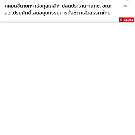
ภคมนจี้นายกฯ เร่งทูลเกล้าฯ ปลดประธาน กสทช. ขณะ
...
สว.เปรมศักดิ์เสนอยุบกรรมการทั้งชุด แล้วสรรหาใหม่
News
Wealth
Pop
Podcast
Video
Now
Opinion
Careers
Events
Privacy
About
Contact
Policy
FOR
ADVERTISING
MEMBERSHIP