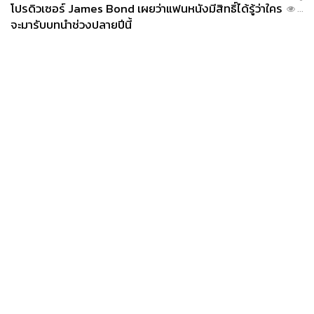
โปรดิวเซอร์ James Bond เผยว่าแฟนหนังมีสิทธิ์ได้รู้ว่าใคร
...
จะมารับบทนำช่วงปลายปีนี้
News
Wealth
Pop
Podcast
Video
Now
Opinion
Careers
Events
Privacy
About
Contact
Policy
FOR
ADVERTISING
MEMBERSHIP