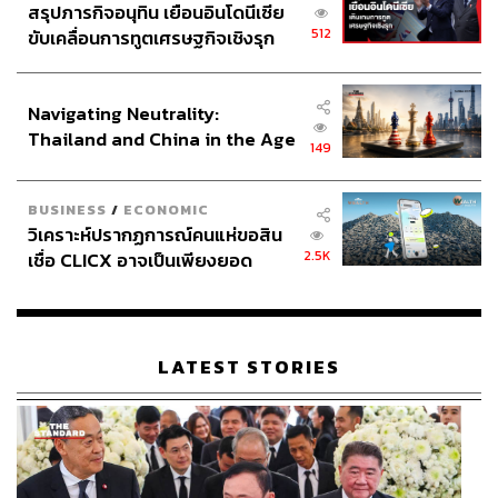
สรุปภารกิจอนุทิน เยือนอินโดนีเซีย
512
ขับเคลื่อนการทูตเศรษฐกิจเชิงรุก
ประกาศหุ้นส่วนยุทธศาสตร์ไทย –
อินโดนีเซีย
Navigating Neutrality:
Thailand and China in the Age
149
of a New Global Order
BUSINESS
/
ECONOMIC
วิเคราะห์ปรากฏการณ์คนแห่ขอสิน
2.5K
เชื่อ CLICX อาจเป็นเพียงยอด
ภูเขาน้ำแข็ง ของปัญหาหนี้ครัว
เรือนไทยที่ถูกซุกไว้
LATEST STORIES