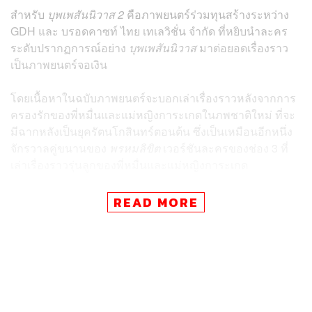
สำหรับ
บุพเพสันนิวาส 2
คือภาพยนตร์ร่วมทุนสร้างระหว่าง
GDH และ บรอดคาซท์ ไทย เทเลวิชั่น จำกัด ที่หยิบนำละคร
ระดับปรากฏการณ์อย่าง
บุพเพสันนิวาส
มาต่อยอดเรื่องราว
เป็นภาพยนตร์จอเงิน
โดยเนื้อหาในฉบับภาพยนตร์จะบอกเล่าเรื่องราวหลังจากการ
ครองรักของพี่หมื่นและแม่หญิงการะเกดในภพชาติใหม่ ที่จะ
มีฉากหลังเป็นยุครัตนโกสินทร์ตอนต้น ซึ่งเป็นเหมือนอีกหนึ่ง
จักรวาลคู่ขนานของ
พรหมลิขิต
เวอร์ชันละครของช่อง 3 ที่
เล่าเรื่องราวรุ่นลูกของพี่หมื่นและแม่หญิงการะเกด
READ MORE