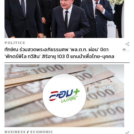
POLITICS
ทักษิณ ร่วมสวดพระอภิธรรมศพ ‘พล.ต.ท. ผ่อน’ บิดา
...
‘พักตร์พิไล ทวีสิน’ สิริอายุ 103 ปี แกนนำเพื่อไทย-บุคคล
หลากวงการร่วมอาลัย
BUSINESS
/
ECONOMIC