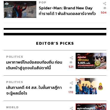
POP
Spider-Man: Brand New Day
504
ทำรายได้ 1 พันล้านดอลลาร์จากทั่ว
โลกภายใน 6 วัน
EDITOR'S PICKS
POLITICS
มหากาพย์โกงข้อสอบท้องถิ่น ก่อน
521
เดินหน้าสู่จุดจบในสัปดาห์นี้
POLITICS
เส้นทางคดี 44 สส. ในชั้นศาลฎีกา
170
จะรู้ผลเมื่อไร
WORLD