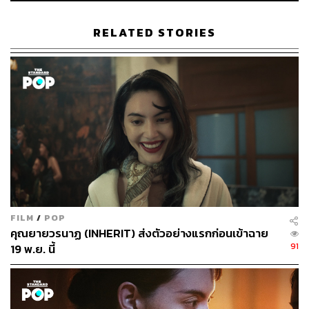
without-deadline-due-to-coronavirus/
RELATED STORIES
TAGS:
GDH
บุพเพสันนิวาส
ภาพยนตร์ไทย
บุพเพสันนิวาส 2
592
FILM
/
POP
คุณยายวรนาฏ (INHERIT) ส่งตัวอย่างแรกก่อนเข้าฉาย
ABOUT THE AUTHOR
91
19 พ.ย. นี้
สุพัฒน์ ศิวะพรพันธ์
Content Creator ผู้หลงใหลในทุกศาสตร์และ
วัฒนธรรมของประเทศญี่ปุ่น