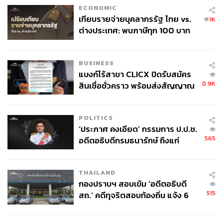
ECONOMIC
เทียบรายจ่ายบุคลากรรัฐ ไทย vs.
1K
ต่างประเทศ: พบภาษีทุก 100 บาท
ของคนไทยใช้ไปกับข้าราชการเฉียด
40 บาท
BUSINESS
แบงก์ไร้สาขา CLICX ปิดรับสมัคร
0.9K
สินเชื่อชั่วคราว พร้อมส่งสัญญาณ
เตือนกลุ่มกู้เงินผิดวัตถุประสงค์-ให้
ข้อมูลเท็จ เตรียมดำเนินคดีเด็ดขาด
POLITICS
‘ประภาศ คงเอียด’ กรรมการ ป.ป.ช.
565
อดีตอธิบดีกรมธนารักษ์ ถึงแก่
อนิจกรรม
THAILAND
กองปราบฯ สอบเข้ม ‘อดีตอธิบดี
515
สถ.’ คดีทุจริตสอบท้องถิ่น แจ้ง 6
ข้อหาหนัก จ่อชง ป.ป.ช. 12 ส.ค. นี้