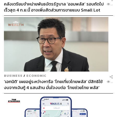
คลังเตรียมจำหน่ายพันธบัตรรัฐบาล ‘ออมพลัส’ รอบถัดไป
...
เร็วสุด 4 ก.ย.นี้ อาจเพิ่มสัดส่วนการขายแบบ Small Lot
First มากขึ้น
BUSINESS
/
ECONOMIC
‘เอกนิติ’ เผยอยู่ระหว่างหารือ ‘ไทยเที่ยวไทยพลัส’ มีสิทธิใช้
...
งบจากเงินกู้ 4 แสนล้าน มั่นใจงบต่อ ‘ไทยช่วยไทย พลัส’
เฟส 2 มีเพียงพอ