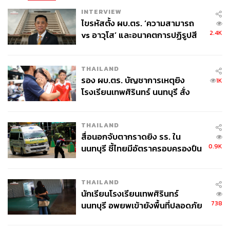
INTERVIEW
ไขรหัสตั้ง ผบ.ตร. ‘ความสามารถ
2.4K
vs อาวุโส’ และอนาคตการปฏิรูปสี
กากี กับ พล.ต.อ. เอก อังสนานนท์
THAILAND
รอง ผบ.ตร. บัญชาการเหตุยิง
1K
โรงเรียนเทพศิรินทร์ นนทบุรี สั่ง
ค้นหา 2 รอบยืนยันไร้คนติดค้าง พบ
ศพปู่-ย่าที่บ้านพักผู้ก่อเหตุ
THAILAND
สื่อนอกจับตากราดยิง รร. ใน
0.9K
นนทบุรี ชี้ไทยมีอัตราครอบครองปืน
สูงในระดับต้นของภูมิภาค
THAILAND
นักเรียนโรงเรียนเทพศิรินทร์
738
นนทบุรี อพยพเข้ายังพื้นที่ปลอดภัย
ชั่วคราว หลังเหตุใช้อาวุธปืนภายใน
โรงเรียนคลี่คลาย