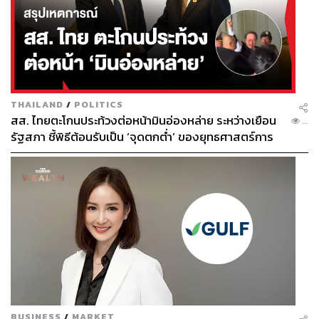
THAILAND
/
POLITICS
สส. ไทยตะโกนประท้วงต่อหน้ามินอ่องหล่าย ระหว่างเยือน
...
รัฐสภา ชี้พิธีต้อนรับเป็น ‘จุดตกต่ำ’ ของยุทธศาสตร์การ
ทูตไทย
BUSINESS
/
MARKET