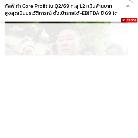
กัลฟ์ ทำ Core Profit ใน Q2/69 ทะลุ 1.2 หมื่นล้านบาท
...
สูงสุดเป็นประวัติการณ์ ตั้งเป้ารายได้-EBITDA ปี 69 โต
12-15% พร้อมเข้าร่วม Direct PPA-โซลาร์ฟาร์มชุมชน
THAILAND
ศธ. เร่งเยียวยาเหตุยิงในโรงเรียน จี้ สพฐ. ยกระดับความ
...
ปลอดภัย ด้าน ผบ.ตร. สั่งเช็กประวัติผู้ก่อเหตุ หลังพบยิง
จุดตายแม่นยำ