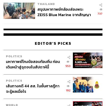
THAILAND
สรุปมหากาพย์กล้องส่องพระ
737
ZEISS Blue Marine จากสัญญา
ผลิต 8.3 ล้าน สู่ข้อพิพาท ‘มา
เวลล์ฯ’ ฟ้อง ‘โทน บางแค’ ผิดนัด
จ่ายหนี้-แอบระบุแบรนด์
EDITOR'S PICKS
POLITICS
มหากาพย์โกงข้อสอบท้องถิ่น ก่อน
553
เดินหน้าสู่จุดจบในสัปดาห์นี้
POLITICS
เส้นทางคดี 44 สส. ในชั้นศาลฎีกา
192
จะรู้ผลเมื่อไร
WORLD