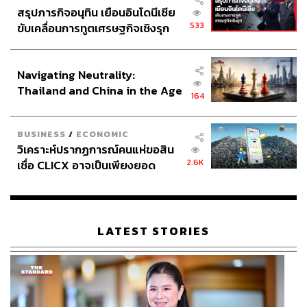
สรุปภารกิจอนุทิน เยือนอินโดนีเซีย
533
ขับเคลื่อนการทูตเศรษฐกิจเชิงรุก
ประกาศหุ้นส่วนยุทธศาสตร์ไทย –
อินโดนีเซีย
Navigating Neutrality:
Thailand and China in the Age
164
of a New Global Order
BUSINESS
/
ECONOMIC
วิเคราะห์ปรากฏการณ์คนแห่ขอสิน
2.6K
เชื่อ CLICX อาจเป็นเพียงยอด
ภูเขาน้ำแข็ง ของปัญหาหนี้ครัว
เรือนไทยที่ถูกซุกไว้
LATEST STORIES