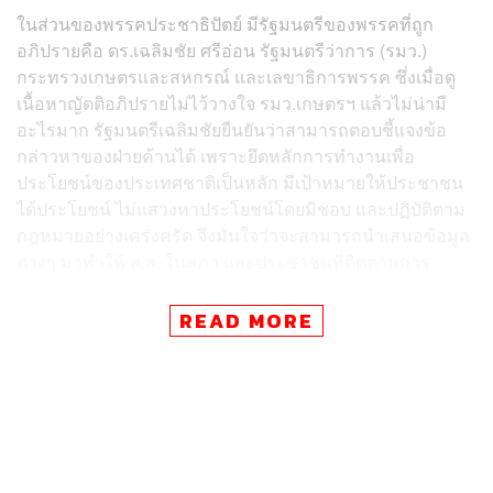
ในส่วนของพรรคประชาธิปัตย์ มีรัฐมนตรีของพรรคที่ถูก
อภิปรายคือ ดร.เฉลิมชัย ศรีอ่อน รัฐมนตรีว่าการ (รมว.)
กระทรวงเกษตรและสหกรณ์ และเลขาธิการพรรค ซึ่งเมื่อดู
เนื้อหาญัตติอภิปรายไม่ไว้วางใจ รมว.เกษตรฯ แล้วไม่น่ามี
อะไรมาก รัฐมนตรีเฉลิมชัยยืนยันว่าสามารถตอบชี้แจงข้อ
กล่าวหาของฝ่ายค้านได้ เพราะยึดหลักการทำงานเพื่อ
ประโยชน์ของประเทศชาติเป็นหลัก มีเป้าหมายให้ประชาชน
ได้ประโยชน์ ไม่แสวงหาประโยชน์โดยมิชอบ และปฏิบัติตาม
กฎหมายอย่างเคร่งครัด จึงมั่นใจว่าจะสามารถนำเสนอข้อมูล
ต่างๆ มาทำให้ ส.ส. ในสภา และประชาชนที่ติดตามการ
ประชุมสภาเข้าใจได้อย่างชัดเจน และเชื่อมั่นว่าจะได้รับ
ความไว้วางใจจาก ส.ส. เสียงข้างมากในสภา หลังจากได้ฟัง
READ MORE
คำชี้แจงต่างๆ แล้ว
การอภิปรายไม่ไว้วางใจของฝ่ายค้านถือเป็นภารกิจที่สำคัญ
ในการตรวจสอบการทำงานของฝ่ายบริหาร ซึ่งเป็นการถ่วง
ดุลในระบบรัฐสภาตามระบอบประชาธิปไตยที่มีพระมหา
กษัตริย์ทรงเป็นประมุขของไทย