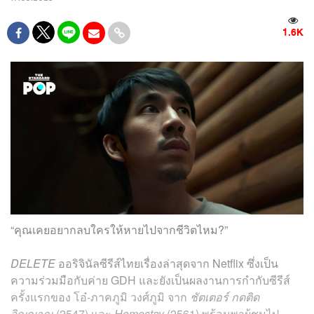
1.6K
“คุณเคยอยากลบใครให้หายไปจากชีวิตไหม?”
DELETE
ออริจินัลซีรีส์ไทยเรื่องล่าสุดจาก Netflix ซึ่งเป็น
ความร่วมมือกับค่าย GDH และยังเป็นผลงานการกำกับซีรีส์
ครั้งแรกของ โอ๋-ภาคภูมิ วงศ์ภูมิ จาก
ชัตเตอร์ กดติด
วิญญาณ
(2547) และ
Homestay
(2561) พร้อมพาผู้ชมไป