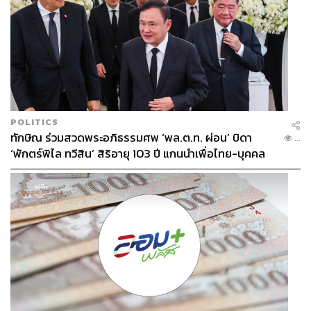
POLITICS
ทักษิณ ร่วมสวดพระอภิธรรมศพ ‘พล.ต.ท. ผ่อน’ บิดา
...
‘พักตร์พิไล ทวีสิน’ สิริอายุ 103 ปี แกนนำเพื่อไทย-บุคคล
หลากวงการร่วมอาลัย