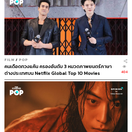
นอกจากชื่อของ โอ๋ ภาคภูมิ ซีรีส์ยังคับคั่งด้วยทีมนักแสดง
มากฝีมือที่จะมาร่วมประชันบทบาท นำโดย ฟ้า-ษริกา สารท
ศิลป์ศุภา จาก
ฮาวทูทิ้ง..ทิ้งอย่างไรไม่ให้เหลือเธอ
(2562),
ไอซ์ซึ-ณัฐรัตน์ นพรัตยาภรณ์ จาก
One for the Road
(2565),
ณัฏฐ์ กิจจริต จาก
4KINGS
(2564), เจ้านาย-จินเจษฎ์ วรรธนะ
FILM
/
POP
สิน จากละคร
ฉลาดเกมส์โกง
(2563), ชาร์เลท-วาศิตา แฮเม
คนเดือดทวงแค้น ครองอันดับ 3 หมวดภาพยนตร์ภาษา
เนา จากละคร
ลายกินรี
(2565), ออกแบบ-ชุติมณฑน์ จึง
404
ต่างประเทศบน Netflix Global Top 10 Movies
เจริญสุขยิ่ง จาก
ฉลาดเกมส์โกง
(2560)
และ
ปีเตอร์-นพชัย
ชัยนาม จาก
HUNGER คนหิว เกมกระหาย
(2566)