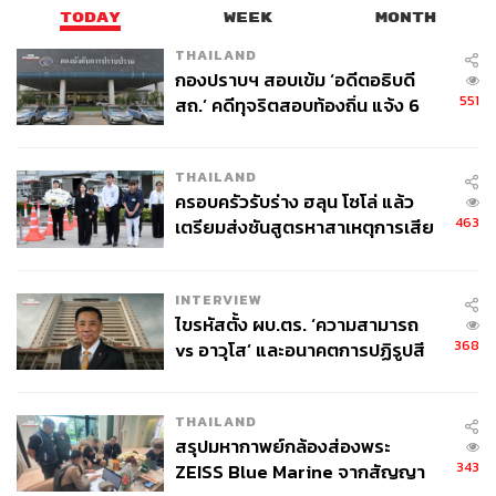
TODAY
WEEK
MONTH
THAILAND
กองปราบฯ สอบเข้ม ‘อดีตอธิบดี
551
สถ.’ คดีทุจริตสอบท้องถิ่น แจ้ง 6
ข้อหาหนัก จ่อชง ป.ป.ช. 12 ส.ค. นี้
THAILAND
ครอบครัวรับร่าง ฮลุน โซโล่ แล้ว
463
เตรียมส่งชันสูตรหาสาเหตุการเสีย
ชีวิต
INTERVIEW
ไขรหัสตั้ง ผบ.ตร. ‘ความสามารถ
368
vs อาวุโส’ และอนาคตการปฏิรูปสี
กากี กับ พล.ต.อ. เอก อังสนานนท์
THAILAND
สรุปมหากาพย์กล้องส่องพระ
343
ZEISS Blue Marine จากสัญญา