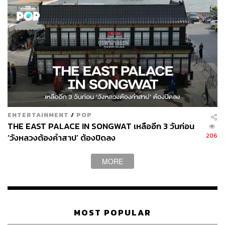
ด้านผู้กำกับ โอ๋ ภาคภูมิ เล่าถึงเรื่องราวของซีรีส์เรื่องนี้ว่า
“
DELETE
เป็นทริลเลอร์ดราม่าซีรีส์ที่มีเนื้อเรื่องที่ค่อนข้าง
High Concept มีพล็อตเรื่องน่าตื่นเต้น ลุ้นระทึก และแปลก
ใหม่ เนื้อเรื่องจะเล่นกับด้านมืดในจิตใจคน โดยเราให้ความ
สำคัญไปที่การเล่าเรื่องราวความสัมพันธ์ของตัวละครที่ซับ
ซ้อน จนเกิดเป็นคำถามที่ว่า เราเคยอยากทำให้ใครหายไป
จากชีวิตไหม และถ้าเราสามารถทำให้ใครก็ได้หายไปอย่าง
ไร้ร่องรอยได้จริงๆ เราจะทำไหม ซึ่งเรื่องนี้ถือว่าเป็นครั้งแรก
ที่ได้เข้ามากำกับซีรีส์ที่มีองค์ประกอบต่างๆ ผสมกันหลาก
ENTERTAINMENT
/
POP
หลายแนวทั้งแอ็กชัน ดราม่า และการใช้เทคนิคพิเศษในการ
THE EAST PALACE IN SONGWAT เหลืออีก 3 วันก่อน
ถ่ายทำ เรียกได้ว่า
DELETE
เป็นผลงานที่ได้ลองทำอะไร
206
‘วังหลวงต้องคำสาป’ ต้องปิดลง
ใหม่ๆ ค่อนข้างเยอะทีเดียว”
MORE
MOST POPULAR