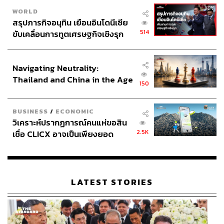
WORLD
สรุปภารกิจอนุทิน เยือนอินโดนีเซีย
514
ขับเคลื่อนการทูตเศรษฐกิจเชิงรุก
ประกาศหุ้นส่วนยุทธศาสตร์ไทย –
อินโดนีเซีย
Navigating Neutrality:
Thailand and China in the Age
150
of a New Global Order
BUSINESS
/
ECONOMIC
วิเคราะห์ปรากฏการณ์คนแห่ขอสิน
2.5K
เชื่อ CLICX อาจเป็นเพียงยอด
ภูเขาน้ำแข็ง ของปัญหาหนี้ครัว
เรือนไทยที่ถูกซุกไว้
LATEST STORIES