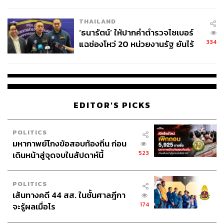
ผลิต 8.3 ล้าน สู่ข้อพิพาท ‘มา
เวลล์ฯ’ ฟ้อง ‘โทน บางแค’ ผิดนัด
ภาพ: Netflix
THAILAND
จ่ายหนี้-แอบระบุแบรนด์
‘ธนารัตน์’ ให้ปากคำตำรวจไซเบอร์
TAGS:
ซีรีส์
ภาคภูมิ วงศ์ภูมิ
ซีรีส์ไทย
DELETE
Netflix
334
แฉช่องโหว่ 20 หน่วยงานรัฐ ยันไร้
นัยทางการเมือง
EDITOR'S PICKS
POLITICS
1.6K
มหากาพย์โกงข้อสอบท้องถิ่น ก่อน
523
เดินหน้าสู่จุดจบในสัปดาห์นี้
ABOUT THE AUTHOR
สุพัฒน์ ศิวะพรพันธ์
POLITICS
เส้นทางคดี 44 สส. ในชั้นศาลฎีกา
Content Creator ผู้หลงใหลในทุกศาสตร์และ
วัฒนธรรมของประเทศญี่ปุ่น
174
จะรู้ผลเมื่อไร