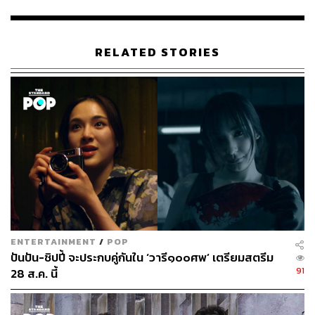
RELATED STORIES
ENTERTAINMENT
/
POP
ปันปัน-ชิปปี้ จะประกบคู่กันใน ‘วารี๑๐๐ศพ’ เตรียมสตรีม
91
28 ส.ค. นี้