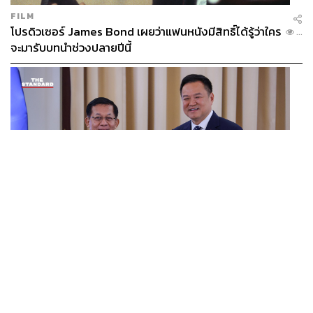
FILM
โปรดิวเซอร์ James Bond เผยว่าแฟนหนังมีสิทธิ์ได้รู้ว่าใคร
...
จะมารับบทนำช่วงปลายปีนี้
WORLD
อนุทิน-มินอ่องหล่าย ออกแถลงการณ์ร่วม หนุนความร่วม
...
มือรอบด้าน ยกระดับปราบอาชญากรรมข้ามชาติ แก้ปัญหา
หมอกควัน-มลพิษทางน้ำ