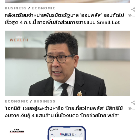
BUSINESS
/
ECONOMIC
คลังเตรียมจำหน่ายพันธบัตรรัฐบาล ‘ออมพลัส’ รอบถัดไป
...
เร็วสุด 4 ก.ย.นี้ อาจเพิ่มสัดส่วนการขายแบบ Small Lot
First มากขึ้น
ECONOMIC
/
BUSINESS
‘เอกนิติ’ เผยอยู่ระหว่างหารือ ‘ไทยเที่ยวไทยพลัส’ มีสิทธิใช้
...
งบจากเงินกู้ 4 แสนล้าน มั่นใจงบต่อ ‘ไทยช่วยไทย พลัส’
เฟส 2 มีเพียงพอ