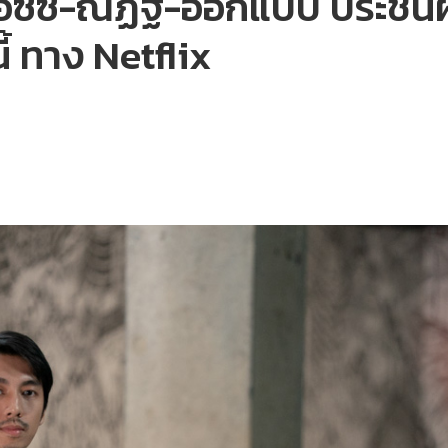
อซ์ซึ-ณัฏฐ์-ออกแบบ ประชันฝี
ี้ ทาง Netflix