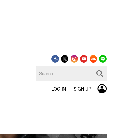
LOG IN
SIGN UP