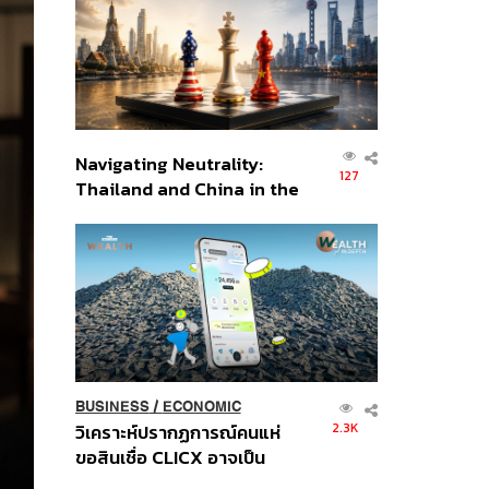
อินโดนีเซีย
Navigating Neutrality:
127
Thailand and China in the
Age of a New Global
Order
BUSINESS
/
ECONOMIC
2.3K
วิเคราะห์ปรากฏการณ์คนแห่
ขอสินเชื่อ CLICX อาจเป็น
เพียงยอดภูเขาน้ำแข็ง ของ