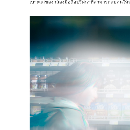
เบาะแสของกล้องมือถือปริศนาที่สามารถลบคนให้หาย