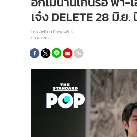
อีกไม่นานเกินรอ ฟ้า-ไ
เจ๋ง DELETE 28 มิ.ย. น
โดย
สุพัฒน์ ศิวะพรพันธ์
08.06.2023