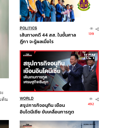
POLITICS
139
เส้นทางคดี 44 สส. ในชั้นศาล
ฎีกา จะรู้ผลเมื่อไร
จะ
มต้น
WORLD
492
สรุปภารกิจอนุทิน เยือน
อินโดนีเซีย ขับเคลื่อนการทูต
เศรษฐกิจเชิงรุก ประกาศหุ้น
ส่วนยุทธศาสตร์ไทย –