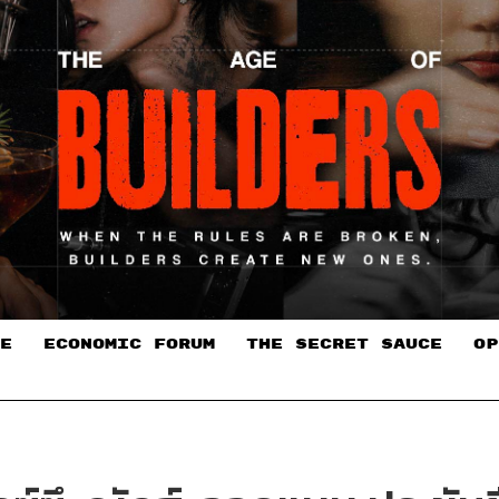
E
ECONOMIC FORUM
THE SECRET SAUCE​
OP