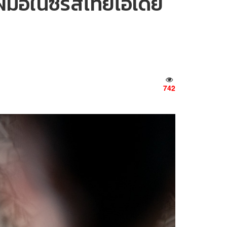
มือในซีรีส์ไทยไอเดีย
742