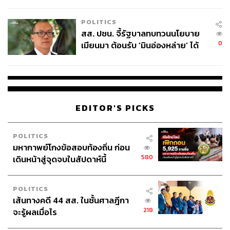
ไทยพลัส’ เฟส 2 รอประเมินความ
เหมาะสม
POLITICS
สส. ปชน. จี้รัฐบาลทบทวนนโยบาย
0
เมียนมา ต้อนรับ ‘มินอ่องหล่าย’ ได้
แค่สัญญาว่างเปล่า
EDITOR'S PICKS
POLITICS
มหากาพย์โกงข้อสอบท้องถิ่น ก่อน
580
เดินหน้าสู่จุดจบในสัปดาห์นี้
POLITICS
เส้นทางคดี 44 สส. ในชั้นศาลฎีกา
218
จะรู้ผลเมื่อไร