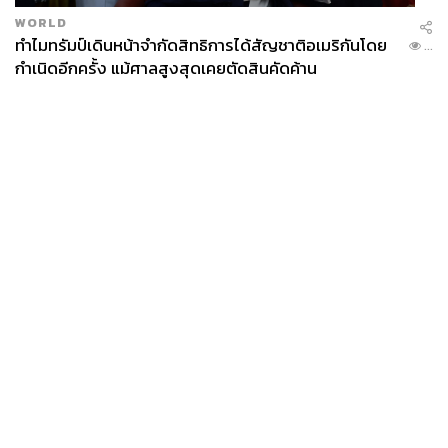
WORLD
ทำไมทรัมป์เดินหน้าจำกัดสิทธิการได้สัญชาติอเมริกันโดย
...
กำเนิดอีกครั้ง แม้ศาลสูงสุดเคยตัดสินคัดค้าน
News
Wealth
Pop
Podcast
Video
Now
Opinion
Careers
Events
Privacy
About
Contact
Policy
FOR
ADVERTISING
MEMBERSHIP