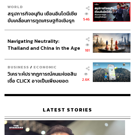
WORLD
สรุปภารกิจอนุทิน เยือนอินโดนีเซีย
546
ขับเคลื่อนการทูตเศรษฐกิจเชิงรุก
ประกาศหุ้นส่วนยุทธศาสตร์ไทย –
อินโดนีเซีย
Navigating Neutrality:
Thailand and China in the Age
181
of a New Global Order
BUSINESS
/
ECONOMIC
วิเคราะห์ปรากฏการณ์คนแห่ขอสิน
2.6K
เชื่อ CLICX อาจเป็นเพียงยอด
ภูเขาน้ำแข็ง ของปัญหาหนี้ครัว
เรือนไทยที่ถูกซุกไว้
LATEST STORIES