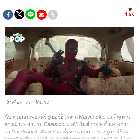
1.5K
“ฉันคือศาสดา Marvel”
นับว่าเป็นภาพยนตร์ซูเปอร์ฮีโร่จาก Marvel Studios ที่ทุกคน
ต่างเฝ้ารอ สำหรับ
Deadpool 3
หรือในชื่ออย่างเป็นทางการ
ว่า
Deadpool & Wolverine
เรื่องราวภาคต่อของซูเปอร์ฮีโร่
สุดเกรียนที่จะมาเปลี่ยนประวัติศาสตร์ของจักรวาล MCU โดย