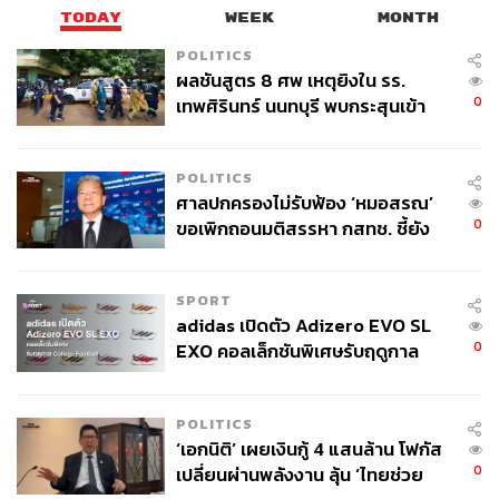
TODAY
WEEK
MONTH
POLITICS
ผลชันสูตร 8 ศพ เหตุยิงใน รร.
0
เทพศิรินทร์ นนทบุรี พบกระสุนเข้า
จุดสำคัญ ‘ศีรษะ-หน้าอก’ ครูถูกยิง
4 นัด จากระยะไกล
POLITICS
ศาลปกครองไม่รับฟ้อง ‘หมอสรณ’
0
ขอเพิกถอนมติสรรหา กสทช. ชี้ยัง
ไม่ใช่ผู้เดือดร้อนเสียหาย
SPORT
adidas เปิดตัว Adizero EVO SL
0
EXO คอลเล็กชันพิเศษรับฤดูกาล
College Football
POLITICS
‘เอกนิติ’ เผยเงินกู้ 4 แสนล้าน โฟกัส
0
เปลี่ยนผ่านพลังงาน ลุ้น ‘ไทยช่วย