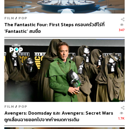
FILM
/
POP
The Fantastic Four: First Steps ครอบครัวฮีโร่ที่
347
‘Fantastic’ สมชื่อ
1.5K
ABOUT THE AUTHOR
สุพัฒน์ ศิวะพรพันธ์
Content Creator ผู้หลงใหลในทุกศาสตร์และ
วัฒนธรรมของประเทศญี่ปุ่น
FILM
/
POP
Avengers: Doomsday และ Avengers: Secret Wars
1.7K
ถูกเลื่อนฉายออกไปจากกำหนดการเดิม