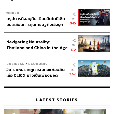
WORLD
สรุปภารกิจอนุทิน เยือนอินโดนีเซีย
540
ขับเคลื่อนการทูตเศรษฐกิจเชิงรุก
ประกาศหุ้นส่วนยุทธศาสตร์ไทย –
อินโดนีเซีย
Navigating Neutrality:
Thailand and China in the Age
170
of a New Global Order
BUSINESS
/
ECONOMIC
วิเคราะห์ปรากฏการณ์คนแห่ขอสิน
2.6K
เชื่อ CLICX อาจเป็นเพียงยอด
ภูเขาน้ำแข็ง ของปัญหาหนี้ครัว
เรือนไทยที่ถูกซุกไว้
LATEST STORIES