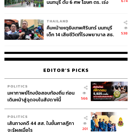
674
นนทบุรี ดับ 6 ศพ โฆษก ตร. เร่ง
สอบปมขโมยปืนปู่ก่อเหตุ
THAILAND
คืบหน้าเหตุยิงเทพศิรินทร์ นนทบุรี
538
เด็ก 14 เสียชีวิตที่โรงพยาบาล สธ.
ยืนยันครูเสียชีวิต 5 ราย เจ็บ 22
ราย
EDITOR'S PICKS
POLITICS
มหากาพย์โกงข้อสอบท้องถิ่น ก่อน
566
เดินหน้าสู่จุดจบในสัปดาห์นี้
POLITICS
เส้นทางคดี 44 สส. ในชั้นศาลฎีกา
201
จะรู้ผลเมื่อไร