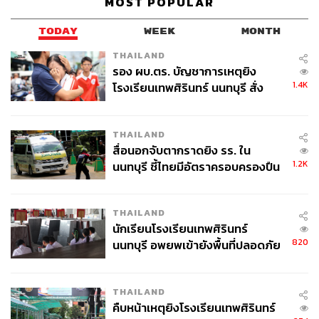
MOST POPULAR
TODAY
WEEK
MONTH
THAILAND
รอง ผบ.ตร. บัญชาการเหตุยิง
1.4K
โรงเรียนเทพศิรินทร์ นนทบุรี สั่ง
ค้นหา 2 รอบยืนยันไร้คนติดค้าง พบ
ศพปู่-ย่าที่บ้านพักผู้ก่อเหตุ
THAILAND
สื่อนอกจับตากราดยิง รร. ใน
1.2K
นนทบุรี ชี้ไทยมีอัตราครอบครองปืน
สูงในระดับต้นของภูมิภาค
THAILAND
นักเรียนโรงเรียนเทพศิรินทร์
820
นนทบุรี อพยพเข้ายังพื้นที่ปลอดภัย
ชั่วคราว หลังเหตุใช้อาวุธปืนภายใน
โรงเรียนคลี่คลาย
THAILAND
คืบหน้าเหตุยิงโรงเรียนเทพศิรินทร์