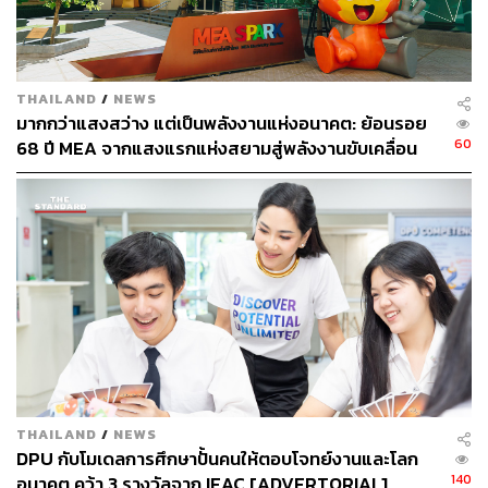
THAILAND
/
NEWS
421
มากกว่าแสงสว่าง แต่เป็นพลังงานแห่งอนาคต: ย้อนรอย
60
68 ปี MEA จากแสงแรกแห่งสยามสู่พลังงานขับเคลื่อน
เมือง ผ่าน MEA SPARK
ABOUT THE AUTHOR
THE STANDARD TEAM
กองบรรณาธิการ THE STANDARD
THAILAND
/
NEWS
DPU กับโมเดลการศึกษาปั้นคนให้ตอบโจทย์งานและโลก
140
อนาคต คว้า 3 รางวัลจาก IEAC [ADVERTORIAL]