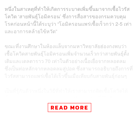
หนึ่งในสาเหตุที่ทำให้เกิดการระบาดเพิ่มขึ้นมาจากเชื้อไวรัส
โควิด ‘สายพันธุ์โอมิครอน’ ซึ่งการสื่อสารของกรมควบคุม
โรคก่อนหน้านี้ได้ระบุว่า “โอมิครอนแพร่เชื้อเร็วกว่า 2-5 เท่า
และอาการคล้ายไข้หวัด”
ขณะที่งานศึกษาในห้องแล็บจากมหาวิทยาลัยฮ่องกงพบว่า
เชื้อโควิดสายพันธุ์โอมิครอนเพิ่มจำนวนเร็วกว่าสายพันธุ์ดั้ง
เดิมและเดลตาราว 70 เท่าในตัวอย่างเนื้อเยื่อจากหลอดลม
ซึ่งเป็นท่อหลักจากหลอดลมสู่ปอด ซึ่งสามารถอธิบายถึงการที่
ไวรัสสามารถแพร่เชื้อได้เร็วขึ้นเมื่อเทียบกับสายพันธุ์ก่อนๆ
เป็นที่รู้กันดีว่าหนึ่งในวิธีที่ทำให้เราสามารถติดเชื้อโควิดได้
นั้นมาจากการสูดเอาละอองลอย (Aerosols) ที่มีไวรัสปน
เปื้อนเข้าไป ดังนั้นการที่ตัวช่วยที่ดีอย่างแอร์หรือเครื่องปรับ
READ MORE
อากาศที่สามารถช่วยยับยั้งเชื้อไวรัสโควิดจึงเป็นเรื่องที่สำคัญ
โดยเฉพาะผู้ที่ต้องอาศัยอยู่กับเด็กและผู้สูงวัยที่มีความเสี่ยง
มากกว่ากลุ่มอื่นๆ