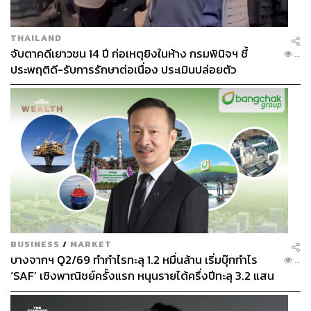
THAILAND
จับตาคดีเยาวชน 14 ปี ก่อเหตุยิงในห้าง กรมพินิจฯ ชี้
...
ประพฤติดี-รับการรักษาต่อเนื่อง ประเมินปล่อยตัว
BUSINESS
/
MARKET
บางจากฯ Q2/69 ทำกำไรทะลุ 1.2 หมื่นล้าน เริ่มบุ๊กกำไร
...
‘SAF’ เชิงพาณิชย์ครั้งแรก หนุนรายได้ครึ่งปีทะลุ 3.2 แสน
ล้าน