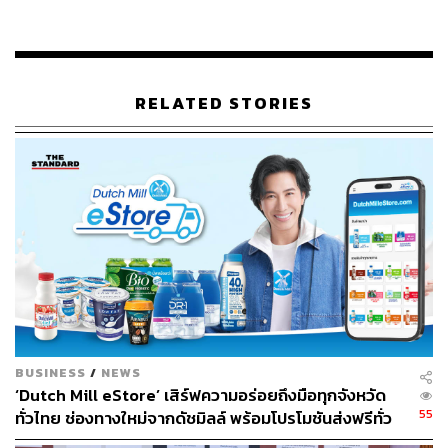
พลังการยับยั้งมลภาวะต่างๆ นั้นเทียบเท่ากับความร้อนสูงถึง
100,000 องศาเซลเซียส (เป็นการเปรียบเทียบความสามารถ
การยับยั้งอณูสารมลภาวะ ในการใช้งานจริงอุณหภูมิจะเป็น
ปกติ)
RELATED STORIES
ทั้งนี้ Streamer Technology มีในแอร์ Daikin รุ่น Streamer
Series คือ FTKZ-V และ FTKM-W เครื่องฟอกอากาศ Daikin
Streamer ทุกรุ่น และล่าสุด Daikin ได้ออกเครื่องฟอกอากาศ
Daikin Streamer MC30YVM7 น้องใหม่ ขนาดเล็ก อีกหนึ่ง
ทางเลือกที่คุ้มค่า
ด้วยเทคโนโลยีที่ล้ำหน้าไม่เหมือนใครนี้เอง
แอร์และเครื่องฟอกอากาศ Daikin Streamer จึงได้รับความ
สนใจและขายดีในช่วงการแพร่ระบาดของเชื้อไวรัสที่ผ่านมา
BUSINESS
/
NEWS
แถมยังเป็นไอเท็มที่เหล่าบรรดาเจ้าของธุรกิจ ทั้งโรง
‘Dutch Mill eStore’ เสิร์ฟความอร่อยถึงมือทุกจังหวัด
ภาพยนตร์ ร้านอาหาร ร้านทำผม และหลายๆ ภาคธุรกิจ ต่าง
55
ทั่วไทย ช่องทางใหม่จากดัชมิลล์ พร้อมโปรโมชันส่งฟรีทั่ว
ก็ยอมลงทุนซื้อและใช้ เพื่อสร้างความมั่นใจให้กับพนักงาน
ประเทศ ส่งไว สั่งก่อนเที่ยง ได้ของวันถัดไป ส่งสินค้าแบบ