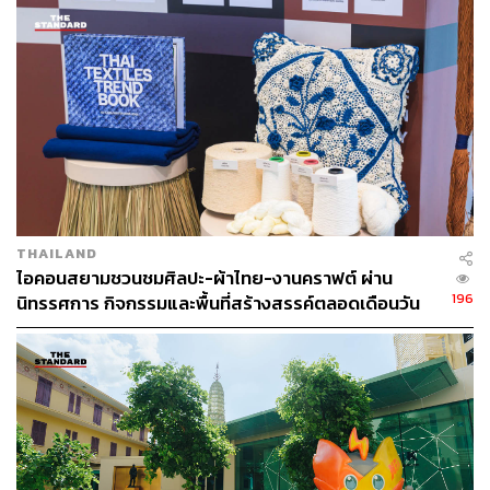
และเหล่าบรรดาลูกค้าที่เข้ามาใช้บริการในธุรกิจของตนเอง
เย็นตรงจากโรงงาน [ADVERTORIAL]
สามารถเลือกซื้อเครื่องปรับอากาศ Daikin และเครื่องฟอก
อากาศ Daikin Streamer ได้แล้ววันนี้ที่ตัวแทนจำหน่ายสินค้า
Daikin ทั่วประเทศ และ Daikin Marketplace คลิก
https://sho
p.daikin.co.th/
[PR NEWS]
อ้างอิง:
THAILAND
https://thestandard.co/omicron-spread-70-time-faster-
ไอคอนสยามชวนชมศิลปะ-ผ้าไทย-งานคราฟต์ ผ่าน
than-delta-kind/
196
นิทรรศการ กิจกรรมและพื้นที่สร้างสรรค์ตลอดเดือนวัน
https://thestandard.co/covid-19-omicron/
แม่ [ADVERTORIAL]
TAGS:
เทคโนโลยี
Advertorial
เครื่องฟอกอากาศ
Daikin
Osaka University