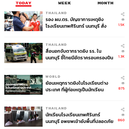
TODAY
WEEK
MONTH
THAILAND
รอง ผบ.ตร. บัญชาการเหตุยิง
1.5K
โรงเรียนเทพศิรินทร์ นนทบุรี สั่ง
ค้นหา 2 รอบยืนยันไร้คนติดค้าง พบ
ศพปู่-ย่าที่บ้านพักผู้ก่อเหตุ
THAILAND
สื่อนอกจับตากราดยิง รร. ใน
1.3K
นนทบุรี ชี้ไทยมีอัตราครอบครองปืน
สูงในระดับต้นของภูมิภาค
WORLD
ย้อนเหตุกราดยิงในโรงเรียนต่าง
875
ประเทศ ที่ผู้ก่อเหตุเป็นนักเรียน
THAILAND
นักเรียนโรงเรียนเทพศิรินทร์
860
นนทบุรี อพยพเข้ายังพื้นที่ปลอดภัย
ชั่วคราว หลังเหตุใช้อาวุธปืนภายใน