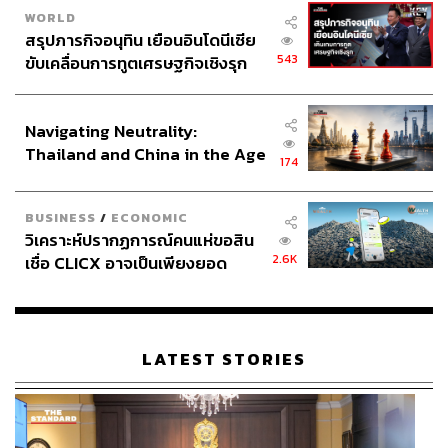
WORLD
สรุปภารกิจอนุทิน เยือนอินโดนีเซีย
543
ขับเคลื่อนการทูตเศรษฐกิจเชิงรุก
ประกาศหุ้นส่วนยุทธศาสตร์ไทย –
อินโดนีเซีย
Navigating Neutrality:
Thailand and China in the Age
174
of a New Global Order
BUSINESS
/
ECONOMIC
วิเคราะห์ปรากฏการณ์คนแห่ขอสิน
2.6K
เชื่อ CLICX อาจเป็นเพียงยอด
ภูเขาน้ำแข็ง ของปัญหาหนี้ครัว
เรือนไทยที่ถูกซุกไว้
LATEST STORIES