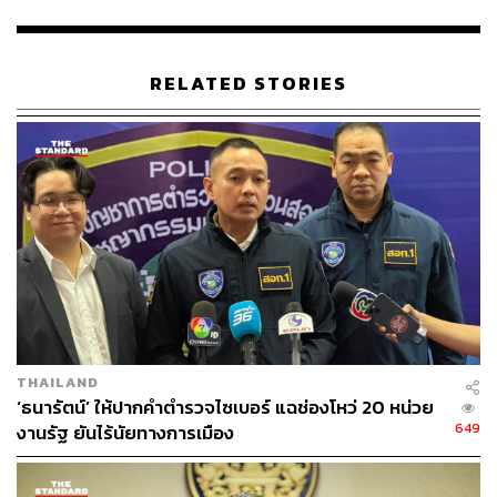
เบื้องต้นชุดปฏิบัติการร่วมได้ทำการตรวจยึดอุปกรณ์
โทรคมนาคมและเครื่องขยายสัญญาณทั้งหมดไว้เป็นของ
กลาง พร้อมนำส่งพนักงานสอบสวนเพื่อร้องทุกข์กล่าวโทษ
RELATED STORIES
และดำเนินคดีตามกฎหมายกับบริษัทที่เกี่ยวข้องจำนวน 2
แห่ง ทั้งนี้ เจ้าหน้าที่จะเร่งสืบสวนขยายผลทางเทคนิคเพื่อ
หาความเชื่อมโยงไปยังกลุ่มผู้กระทำความผิด และนายทุนที่มี
ส่วนเกี่ยวข้องกับขบวนการอาชญากรรมข้ามชาติต่อไป
TAGS:
สงขลา
แนวชายแดนไทย-มาเลเซีย
ตำรวจไซเบอร์
สแกมเมอร์
อำเภอสะเดา
THAILAND
‘ธนารัตน์’ ให้ปากคำตำรวจไซเบอร์ แฉช่องโหว่ 20 หน่วย
649
งานรัฐ ยันไร้นัยทางการเมือง
104