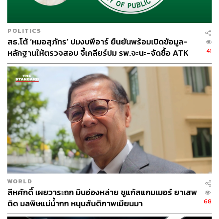
POLITICS
สธ.โต้ ‘หมอสุภัทร’ ปมงบพีอาร์ ยืนยันพร้อมเปิดข้อมูล-
41
หลักฐานให้ตรวจสอบ จี้เคลียร์ปม รพ.จะนะ-จัดซื้อ ATK
WORLD
สีหศักดิ์ เผยวาระถก มินอ่องหล่าย ชูแก้สแกมเมอร์ ยาเสพ
68
ติด มลพิษแม่น้ำกก หนุนสันติภาพเมียนมา