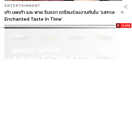
ENTERTAINMENT
เก้า นพเก้า และ พาย รินรดา เตรียมร่วมงานกันใน ‘รสกาล
...
Enchanted Taste In Time’
SPORT
adidas เปิดตัว Adizero EVO SL EXO คอลเล็กชันพิเศษ
...
รับฤดูกาล College Football