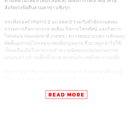
ทางเทคโนโลยี 5 (ผบก.สอท.5) ได้สั่งการให้เจ้าหน้าที่ใน
สังกัดเร่งรัดสืบสวนหาข่าวเชิงรุก
กระทั่งกองกำกับการ 2 บก.สอท.5 ร่วมกับสำนักงานคณะ
กรรมการกิจการกระจายเสียง กิจการโทรทัศน์ และกิจการ
โทรคมนาคมแห่งชาติ (กสทช.) ตรวจพบเบาะแสการลักลอบ
ติดตั้งอุปกรณ์โทรคมนาคมผิดกฎหมาย ซึ่งอาจถูกนำไปใช้
เป็นเครื่องมือในการกระทำความผิดของกลุ่มขบวนการส
แกมเมอร์ บริเวณพื้นที่แนวชายแดนประเทศไทย-มาเลเซีย
ต่อมา กองกำกับการ 2 บก.สอท.5 นำกำลังเจ้าหน้าที่ตำรวจ
ไซเบอร์ สนธิกำลังร่วมกับเจ้าหน้าที่ กสทช. ภาค 4 และ
กสทช. เขต 41 นำหมายค้นเข้าตรวจสอบพื้นที่เป้าหมายใกล้
แนวชายแดนในอำเภอสะเดา จังหวัดสงขลา จำนวน 2 จุด
READ MORE
ประกอบด้วย
จุดที่ 1: อาคารโรงแรมแห่งหนึ่ง บริเวณถนนกาญจนรุจี 2 หมู่
7 ตำบลสำนักขาม อำเภอสะเดา จากการตรวจสอบบริเวณ
ดาดฟ้า (ชั้น 8) พบการติดตั้งสายอากาศซึ่งเป็นอุปกรณ์ของ