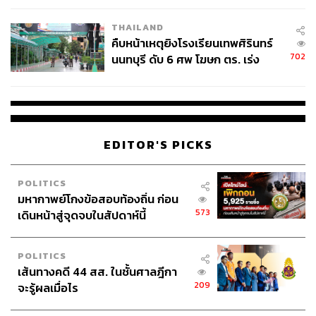
โรงเรียนคลี่คลาย
THAILAND
คืบหน้าเหตุยิงโรงเรียนเทพศิรินทร์
702
นนทบุรี ดับ 6 ศพ โฆษก ตร. เร่ง
สอบปมขโมยปืนปู่ก่อเหตุ
EDITOR'S PICKS
POLITICS
มหากาพย์โกงข้อสอบท้องถิ่น ก่อน
573
เดินหน้าสู่จุดจบในสัปดาห์นี้
POLITICS
เส้นทางคดี 44 สส. ในชั้นศาลฎีกา
209
จะรู้ผลเมื่อไร