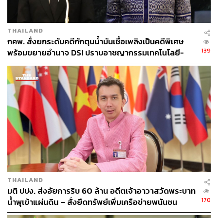
THAILAND
กคพ. สั่งยกระดับคดีกักตุนน้ำมันเชื้อเพลิงเป็นคดีพิเศษ
139
พร้อมขยายอำนาจ DSI ปราบอาชญากรรมเทคโนโลยี-
สินทรัพย์ดิจิทัล
THAILAND
มติ ปปง. ส่งอัยการริบ 60 ล้าน อดีตเจ้าอาวาสวัดพระบาท
170
น้ำพุเข้าแผ่นดิน – สั่งยึดทรัพย์เพิ่มเครือข่ายพนันชน
นพัฒฐ์