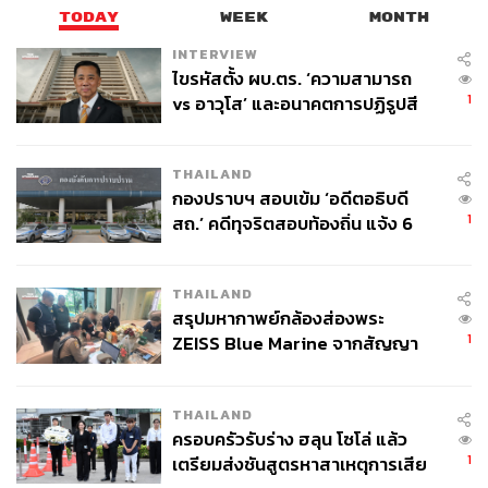
TODAY
WEEK
MONTH
INTERVIEW
ไขรหัสตั้ง ผบ.ตร. ‘ความสามารถ
1
vs อาวุโส’ และอนาคตการปฏิรูปสี
กากี กับ พล.ต.อ. เอก อังสนานนท์
THAILAND
กองปราบฯ สอบเข้ม ‘อดีตอธิบดี
1
สถ.’ คดีทุจริตสอบท้องถิ่น แจ้ง 6
ข้อหาหนัก จ่อชง ป.ป.ช. 12 ส.ค. นี้
THAILAND
สรุปมหากาพย์กล้องส่องพระ
1
ZEISS Blue Marine จากสัญญา
ผลิต 8.3 ล้าน สู่ข้อพิพาท ‘มา
เวลล์ฯ’ ฟ้อง ‘โทน บางแค’ ผิดนัด
THAILAND
จ่ายหนี้-แอบระบุแบรนด์
ครอบครัวรับร่าง ฮลุน โซโล่ แล้ว
1
เตรียมส่งชันสูตรหาสาเหตุการเสีย