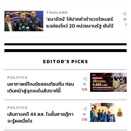
ชีวิต
THAILAND
‘ธนารัตน์’ ให้ปากคำตำรวจไซเบอร์
1
แฉช่องโหว่ 20 หน่วยงานรัฐ ยันไร้
นัยทางการเมือง
EDITOR'S PICKS
POLITICS
มหากาพย์โกงข้อสอบท้องถิ่น ก่อน
531
เดินหน้าสู่จุดจบในสัปดาห์นี้
POLITICS
เส้นทางคดี 44 สส. ในชั้นศาลฎีกา
178
จะรู้ผลเมื่อไร