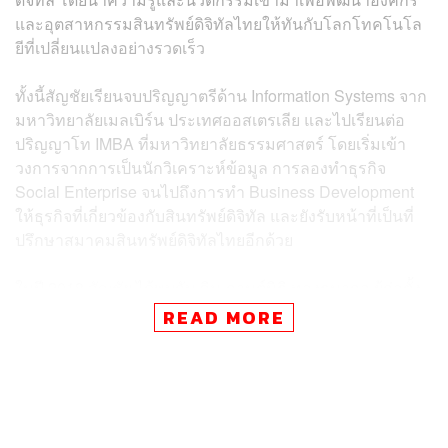
และอุตสาหกรรมสินทรัพย์ดิจิทัลไทยให้ทันกับโลกโทคโนโล
ยีที่เปลี่ยนแปลงอย่างรวดเร็ว
ทั้งนี้สัญชัยเรียนจบปริญญาตรีด้าน Information Systems จาก
มหาวิทยาลัยเมลเบิร์น ประเทศออสเตรเลีย และไปเรียนต่อ
ปริญญาโท IMBA ที่มหาวิทยาลัยธรรมศาสตร์ โดยเริ่มเข้า
วงการจากการเป็นนักวิเคราะห์ข้อมูล การลองทำธุรกิจ
Social Enterprise จนไปถึงการทำ Business Development
ให้ธุรกิจที่เกี่ยวข้องกับสินทรัพย์ดิจิทัล และยังรับหน้าที่เป็นที่
ปรึกษาสมาคมสินทรัพย์ดิจิทัลไทยอีกด้วย
ในปี 2018 สัญชัย ได้พบกับ คิม-กานต์นิธิ ทองธนากุล ผู้ก่อตั้ง
Bitcoin Addict และ เอ-อัครเดช เดี่ยวพานิช ผู้ก่อตั้ง Coinman
READ MORE
และจึงได้เริ่มก่อตั้งบริษัท Cryptomind Group ขึ้นมา
ปัจจุบันสัญชัยได้ก้าวขึ้นมาเป็นซีอีโอของ Cryptomind
Advisory ซึ่งเป็นบริษัทที่ปรึกษาแบบครบวงจรในด้าน
สินทรัพย์ดิจิทัล รวมถึงการให้คำแนะนำธุรกิจที่เกี่ยวข้องกับ