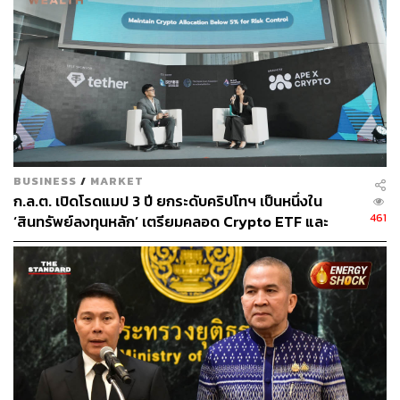
340
ABOUT THE AUTHOR
THE STANDARD WEALTH
สำนักข่าวเศรษฐกิจ ธุรกิจ และการลงทุน โดย
ทีมข่าว THE STANDARD
BUSINESS
/
MARKET
ก.ล.ต. เปิดโรดแมป 3 ปี ยกระดับคริปโทฯ เป็นหนึ่งใน
461
‘สินทรัพย์ลงทุนหลัก’ เตรียมคลอด Crypto ETF และ
Futures เสริมแกร่งพอร์ตนักลงทุนไทย