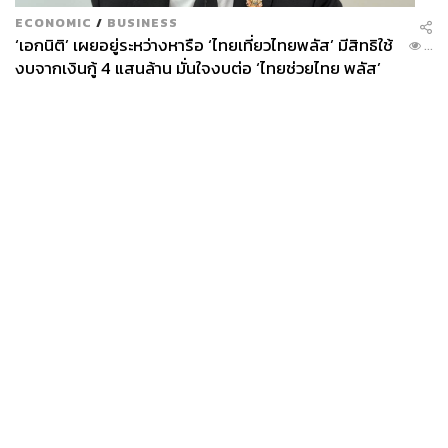
ECONOMIC
/
BUSINESS
‘เอกนิติ’ เผยอยู่ระหว่างหารือ ‘ไทยเที่ยวไทยพลัส’ มีสิทธิใช้
...
งบจากเงินกู้ 4 แสนล้าน มั่นใจงบต่อ ‘ไทยช่วยไทย พลัส’
เฟส 2 มีเพียงพอ
News
Wealth
Pop
Podcast
Video
Now
Opinion
Careers
Events
Privacy
About
Contact
Policy
FOR
ADVERTISING
MEMBERSHIP