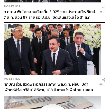
POLITICS
ก กลาง ฟันโกงสอบท้องถิ่น 5,925 ราย ประกาศบัญชีใหม่
...
7 ส.ค. ส่วน 97 ราย รอ ป.ป.ช. ขีดเส้นแล้วเสร็จ 31 ส.ค.
POLITICS
ทักษิณ ร่วมสวดพระอภิธรรมศพ ‘พล.ต.ท. ผ่อน’ บิดา
...
‘พักตร์พิไล ทวีสิน’ สิริอายุ 103 ปี แกนนำเพื่อไทย-บุคคล
หลากวงการร่วมอาลัย