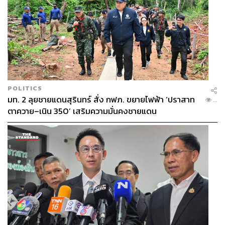
POLITICS
มท. 2 ลุยชายแดนสุรินทร์ สั่ง กฟภ. ขยายไฟฟ้า ‘ปราสาท
...
ตาควาย–เนิน 350’ เสริมความมั่นคงชายแดน