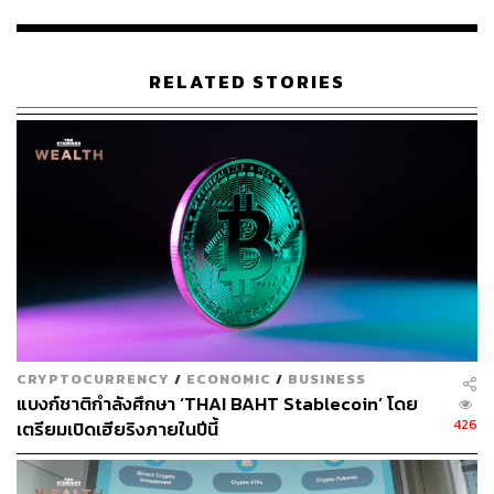
Official Line
คลิก
https://lin.ee/xfPbXUP
RELATED STORIES
สามารถติดตาม THE STANDARD WEALTH
ผ่านแอปพลิเคชันต่างๆ ที่คุณสะดวกหรือใช้งานอยู่แล้วได้เลย
TAGS:
บริษัท คริปโตมายด์ แอดไวเซอรี่ จำกัด (Cryptomind
Advisory)
สัญชัย ปอปลี
สินทรัพย์ดิจิทัล
CRYPTOCURRENCY
/
ECONOMIC
/
BUSINESS
แบงก์ชาติกำลังศึกษา ‘THAI BAHT Stablecoin’ โดย
426
เตรียมเปิดเฮียริงภายในปีนี้