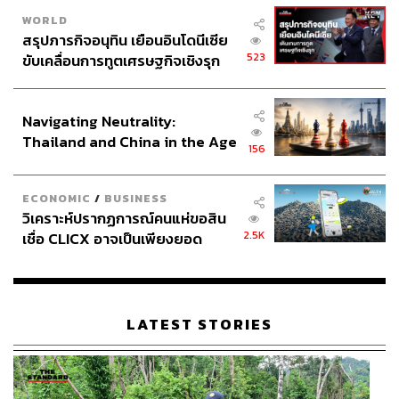
WORLD
สรุปภารกิจอนุทิน เยือนอินโดนีเซีย
523
ขับเคลื่อนการทูตเศรษฐกิจเชิงรุก
ประกาศหุ้นส่วนยุทธศาสตร์ไทย –
อินโดนีเซีย
Navigating Neutrality:
Thailand and China in the Age
156
of a New Global Order
ECONOMIC
/
BUSINESS
วิเคราะห์ปรากฏการณ์คนแห่ขอสิน
2.5K
เชื่อ CLICX อาจเป็นเพียงยอด
ภูเขาน้ำแข็ง ของปัญหาหนี้ครัว
เรือนไทยที่ถูกซุกไว้
LATEST STORIES