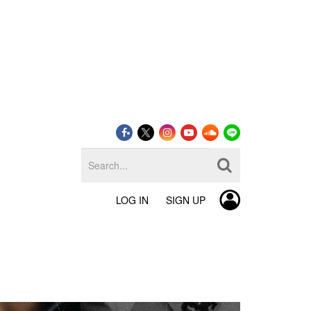
LOG IN
SIGN UP