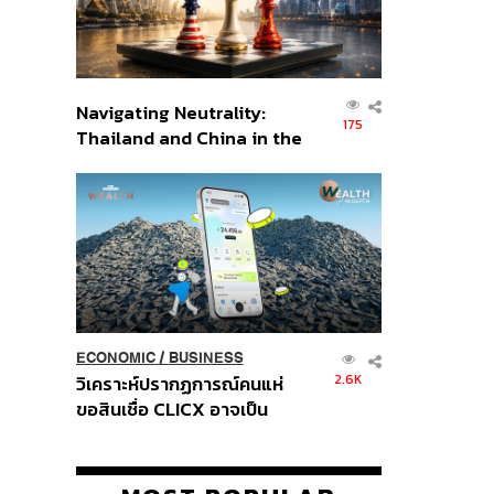
Navigating Neutrality:
175
Thailand and China in the
Age of a New Global
Order
ECONOMIC
/
BUSINESS
2.6K
วิเคราะห์ปรากฏการณ์คนแห่
ขอสินเชื่อ CLICX อาจเป็น
เพียงยอดภูเขาน้ำแข็ง ของ
ปัญหาหนี้ครัวเรือนไทยที่ถูกซุก
ไว้