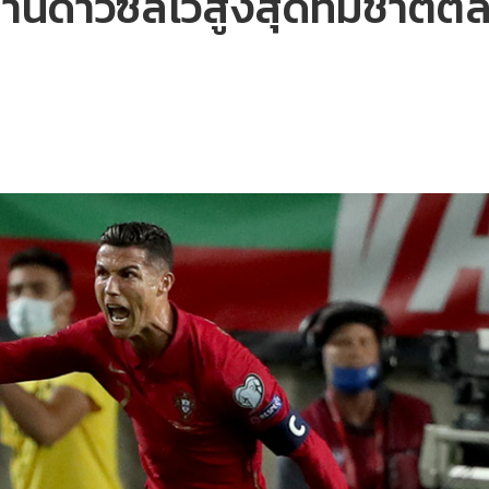
านดาวซัลโวสูงสุดทีมชาติตล