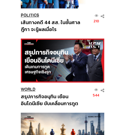
POLITICS
210
เส้นทางคดี 44 สส. ในชั้นศาล
ฎีกา จะรู้ผลเมื่อไร
WORLD
544
สรุปภารกิจอนุทิน เยือน
อินโดนีเซีย ขับเคลื่อนการทูต
เศรษฐกิจเชิงรุก ประกาศหุ้น
ส่วนยุทธศาสตร์ไทย –
อินโดนีเซีย