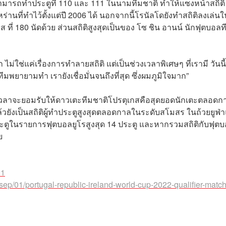
อสามารถทำประตูที่ 110 และ 111 ในนามทีมชาติ ทำให้แซงหน้าสถิติ
านที่ทำไว้ตั้งแต่ปี 2006 ได้ นอกจากนี้โรนัลโดยังทำสถิติลงเล่นใ
 ที่ 180 นัดด้วย ส่วนสถิติสูงสุดเป็นของ โซ ชิน อานน์ นักฟุตบอลท
่ใช่แค่เรื่องการทำลายสถิติ แต่เป็นช่วงเวลาพิเศษๆ ที่เรามี วันนี
ทีมพยายามทำ เรายังเชื่อมั่นจนถึงที่สุด ซึ่งผมภูมิใจมาก”
ถึงเวลาจะยอมรับให้ดาวเตะทีมชาติโปรตุเกสคือสุดยอดนักเตะตลอดก
วยังเป็นสถิติผู้ทำประตูสูงสุดตลอดกาลในระดับสโมสร ในถ้วยยูฟ่
้ทำประตูในรายการฟุตบอลยูโรสูงสุด 14 ประตู และหากรวมสถิติกับฟุต
ย
01
sep/01/portugal-republic-ireland-world-cup-2022-qualifier-matc