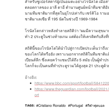
สำหรับซูเปอร์สตาร์ผู้เป็นอมตะอย่างโรนัลโด เมื่
ตลอดกาลของ อาลี ดาอี ตำนานศูนย์หน้าทีมชาติอิหร่
นามทีมชาติมากที่สุดในยุโรปเท่ากับ เซร์คิโอ รามอส
ชาติมาเลเซีย ที่ 195 นัดในช่วงปี 1969-1984
โรนัลโดกล่าวหลังทำลายสถิติว่า “ผมมีความสุขมาก ไม
ทำ 2 ประตูในช่วงท้ายเกม แต่ต้องให้เครดิตกับสิ่งที่
สถิตินี้ของโรนัลโดได้นำไปสู่การเปิดประเด็นว่า
ของโลกได้หรือยัง เพราะนอกจากสถิติในทีมชาติแล้
เปียนส์ลีก ซึ่งเคยคว้าแชมป์ได้ถึง 5 สมัย เป็นผู
โลกก็จะเป็นคนที่ทำประตูรวมได้สูงสุด 21 ประตูด้ว
อ้างอิง:
https://www.bbc.com/sport/football/584122
https://www.theguardian.com/football/2021/
ort
TAGS:
Cristiano Ronaldo
Portugal
กีฬาฟุตบอล