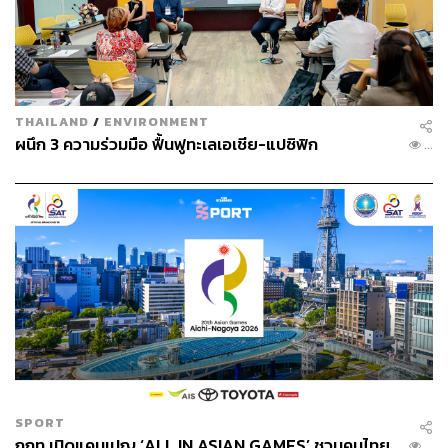
ท้ายที่สุด อภิสิทธิ์ได้ย้ำจุดยืนของ C P S ว่า ความเท่ยังคงเป็น
DNA หลักของแบรนด์ แต่เป็นความเท่ที่เข้าถึงได้ง่าย และเกิด
ขึ้นได้จริงในชีวิตประจำวัน ภายใต้แนวคิด Unfollow
THAILAND
/
ENVIRONMENT
Ordinary – ก้าวต่าง แฟชั่นที่ใส่ง่าย มีสไตล์ และยังกล้าโดด
ผนึก 3 ความร่วมมือ ฟื้นฟูทะเลเอเชีย-แปซิฟิก
...
เด่นในทุกโมเมนต์อย่างลงตัว
TAGS:
แบรนด์เสื้อผ้า
CPS Chaps
PR News
การรีแบรนด์
แฟชั่น
Collaboration
เสื้อผ้า
Reform-Rebrand
LOADING...
ABOUT THE AUTHOR
THE STANDARD POP TEAM
SPORT
ALL THINGS THAT SHAPE AND SHIFT
กกท.เปิดแคมเปญ ‘ALL IN ASIAN GAMES’ ชวนคนไทย
...