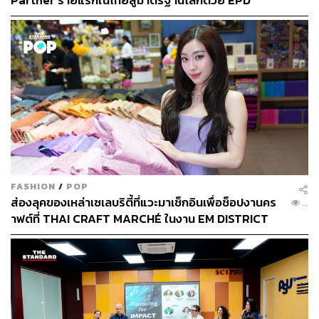
Partner รายแรกในไทยสู่มาตรฐานโลกด้วย EPD
International พร้อมชูแนวคิด Global Standards for
Global Sustainable Living ส่งมอบบ้านคุณภาพ ลด
2. Activation สร้างประสบการณ์ร่วมกับลูกค้าผ่านกิจกรรมทั้ง
ผลกระทบต่อสิ่งแวดล้อม พร้อมปั้นนักออกแบบที่ใส่ใจโลก
ออฟไลน์และออนไลน์ เปิดพื้นที่ให้ทดลองสินค้า แลกเปลี่ยน
มุมมอง และสะท้อนตัวตน
3. Collaboration ร่วมงานกับศิลปิน นักดนตรี และครีเอเตอร์ที่
มี DNA แบบ C P S เพื่อสร้างคอลเลกชันและคอนเทนต์ที่
กระตุ้นความคิดสร้างสรรค์ของ Community
FASHION
/
POP
ส่องลุคของเหล่าเซเลบริตี้ที่แวะมาเช็กอินเพื่อช็อปงานคร
...
าฟต์ที่ THAI CRAFT MARCHÉ ในงาน EM DISTRICT
SENSE OF THAI 2026 [PR NEWS]