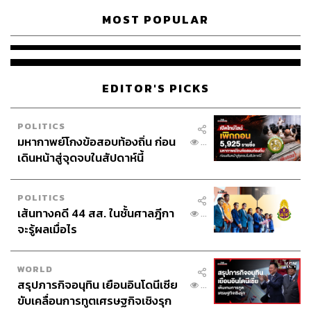
MOST POPULAR
EDITOR'S PICKS
POLITICS
มหากาพย์โกงข้อสอบท้องถิ่น ก่อน
...
เดินหน้าสู่จุดจบในสัปดาห์นี้
POLITICS
เส้นทางคดี 44 สส. ในชั้นศาลฎีกา
...
จะรู้ผลเมื่อไร
WORLD
สรุปภารกิจอนุทิน เยือนอินโดนีเซีย
...
ขับเคลื่อนการทูตเศรษฐกิจเชิงรุก