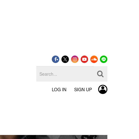
LOG IN
SIGN UP