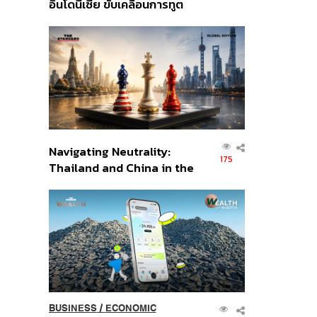
อินโดนีเซีย ขับเคลื่อนการทูต
เศรษฐกิจเชิงรุก ประกาศหุ้น
ส่วนยุทธศาสตร์ไทย –
อินโดนีเซีย
Navigating Neutrality:
175
Thailand and China in the
Age of a New Global
Order
BUSINESS
/
ECONOMIC