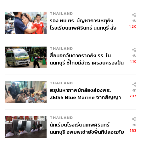
กากี กับ พล.ต.อ. เอก อังสนานนท์
THAILAND
รอง ผบ.ตร. บัญชาการเหตุยิง
1.2K
โรงเรียนเทพศิรินทร์ นนทบุรี สั่ง
ค้นหา 2 รอบยืนยันไร้คนติดค้าง พบ
ศพปู่-ย่าที่บ้านพักผู้ก่อเหตุ
THAILAND
สื่อนอกจับตากราดยิง รร. ใน
1.1K
นนทบุรี ชี้ไทยมีอัตราครอบครองปืน
สูงในระดับต้นของภูมิภาค
THAILAND
สรุปมหากาพย์กล้องส่องพระ
797
ZEISS Blue Marine จากสัญญา
ผลิต 8.3 ล้าน สู่ข้อพิพาท ‘มา
เวลล์ฯ’ ฟ้อง ‘โทน บางแค’ ผิดนัด
THAILAND
จ่ายหนี้-แอบระบุแบรนด์
นักเรียนโรงเรียนเทพศิรินทร์
783
นนทบุรี อพยพเข้ายังพื้นที่ปลอดภัย
ชั่วคราว หลังเหตุใช้อาวุธปืนภายใน