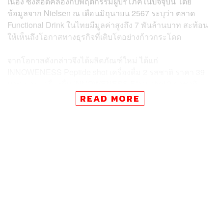
เนื่อง ซึ่งสอดคล้องกับพฤติกรรมผู้บริโภคในปัจจุบัน โดย
ข้อมูลจาก Nielsen ณ เดือนมิถุนายน 2567 ระบุว่า ตลาด
Functional Drink ในไทยมีมูลค่าสูงถึง 7 พันล้านบาท สะท้อน
ให้เห็นถึงโอกาสทางธุรกิจที่เติบโตอย่างก้าวกระโดด
จากโอกาสดังกล่าวจึงได้ผลิตภัณฑ์ใหม่ ได้แก่
INNOWENESS Peptide shot เครื่องดื่ม 2 รสชาติ ราคา 39
บาท และ เครื่องดื่ม INNOWENESS Fiber shot 2 รสชาติ
ราคา 35 บาท วางจำหน่ายผ่านช่องทางร้านสะดวก โดยทุกๆ
READ MORE
ผลิตภัณฑ์ผ่านการวิจัยและพัฒนาโดยซีพีเอฟ ซึ่งเป็นผู้
เชี่ยวชาญด้านอาหารและโปรตีนมาอย่างยาวนาน
สามารถติดตาม THE STANDARD WEALTH
ผ่านแอปพลิเคชันต่างๆ ที่คุณสะดวกหรือใช้งานอยู่แล้วได้เลย