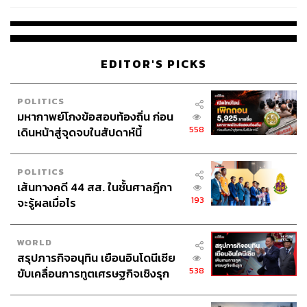
โรงเรียนคลี่คลาย
EDITOR'S PICKS
POLITICS
มหากาพย์โกงข้อสอบท้องถิ่น ก่อน
558
เดินหน้าสู่จุดจบในสัปดาห์นี้
POLITICS
เส้นทางคดี 44 สส. ในชั้นศาลฎีกา
193
จะรู้ผลเมื่อไร
WORLD
สรุปภารกิจอนุทิน เยือนอินโดนีเซีย
538
ขับเคลื่อนการทูตเศรษฐกิจเชิงรุก
ประกาศหุ้นส่วนยุทธศาสตร์ไทย –
อินโดนีเซีย