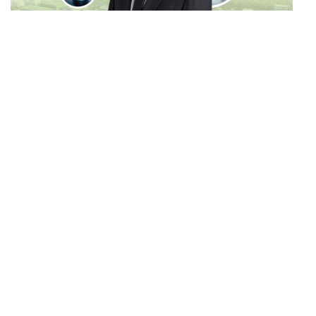
BUSINESS
/
MARKET
บางจากฯ Q2/69 ทำกำไรทะลุ 1.2 หมื่นล้าน เริ่มบุ๊กกำไร
...
‘SAF’ เชิงพาณิชย์ครั้งแรก หนุนรายได้ครึ่งปีทะลุ 3.2 แสน
ล้าน
FILM
ตาโขน เตรียมฉายที่เทศกาลภาพยนตร์ไทย ณ ประเทศ
...
บราซิล