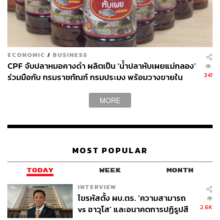
ECONOMIC
/
BUSINESS
CPF จับปลาหมอคางดำ ผลิตเป็น ‘น้ำปลาหับเผยแม่กลอง’
341
ร่วมมือกับ กรมราชทัณฑ์ กรมประมง พร้อมวางขายใน
ตลาดเดือน พ.ย. นี้
MORE
MOST POPULAR
TODAY
WEEK
MONTH
INTERVIEW
ไขรหัสตั้ง ผบ.ตร. ‘ความสามารถ
2.6K
vs อาวุโส’ และอนาคตการปฏิรูปสี