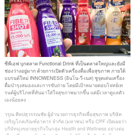
ซีพีเอฟ บุกตลาด Functional Drink ที่เป็นตลาดใหญ่และยังมี
ช่องว่างอยู่มาก ด้วยการเปิดตัวเครื่องดื่มเพื่อสุขภาพ ภายใต้
แบรนด์ใหม่ INNOWENESS (อินโน-วี-เนส) ชูจุดเด่นเครื่อง
ดื่มบำรุงสมองและการขับถ่าย โดยมีเป้าหมายตอบโจทย์เท
รนด์ผู้บริโภคที่หันมาใส่ใจสุขภาพมากขึ้น แต่มีเวลาดูแลตัว
เองน้อยลง
วรุณ ศิลปสุวรรณชัย ผู้อำนวยการธุรกิจเพื่อสุขภาพ บริษัท
เจริญโภคภัณฑ์อาหาร จำกัด (มหาชน) หรือ CPF เปิดเผยว่า
บริษัทมุ่งขยายธุรกิจในกลุ่ม Health and Wellness อย่างต่อ