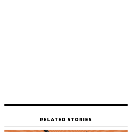
TAGS:
เครื่องดื่มเพื่อสุขภาพ
CPF
Functional Drink
INNOWENESS (อินโน-วี-เนส)
เจริญโภคภัณฑ์อาหาร (CPF)
517
ABOUT THE AUTHOR
THE STANDARD WEALTH
สำนักข่าวเศรษฐกิจ ธุรกิจ และการลงทุน โดย
ทีมข่าว THE STANDARD
RELATED STORIES