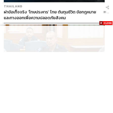
THAILAND
ผ่าข้อเท็จจริง ‘โทษประหาร’ ไทย ต้นทุนชีวิต ข้อกฎหมาย
...
และทางออกเพื่อความปลอดภัยสังคม
THAILAND
เปิดแผนหลัง BRN เปลี่ยนแกนนำ พุ่งเป้าดิสเครดิต
...
กกล.รัฐ ใช้ทหารก่อเหตุ พร้อมระดมเงินบริจาคสะพัดปีละ
2,000 ล้านบาท