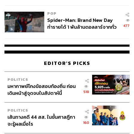
ข้อหาหนัก จ่อชง ป.ป.ช. 12 ส.ค. นี้
POP
Spider-Man: Brand New Day
477
ทำรายได้ 1 พันล้านดอลลาร์จากทั่ว
โลกภายใน 6 วัน
EDITOR'S PICKS
POLITICS
มหากาพย์โกงข้อสอบท้องถิ่น ก่อน
518
เดินหน้าสู่จุดจบในสัปดาห์นี้
POLITICS
เส้นทางคดี 44 สส. ในชั้นศาลฎีกา
160
จะรู้ผลเมื่อไร