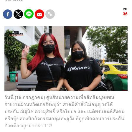
36
วันนี้ (19 กรกฎาคม) ศูนย์ทนายความเพื่อสิทธิมนุษยชน
รายงานผ่านทวิตเตอร์ระบุว่า ศาลมีคำสั่งไม่อนุญาตให้
ประกัน ณัฐนิช ดวงมุสิทธิ์ หรือใบปอ และ เนติพร เสน่ห์สังคม
หรือบุ้ง สองนักกิจกรรมกลุ่มทะลุวัง ที่ถูกเพิกถอนการประกัน
ตัวคดีอาญามาตรา 112