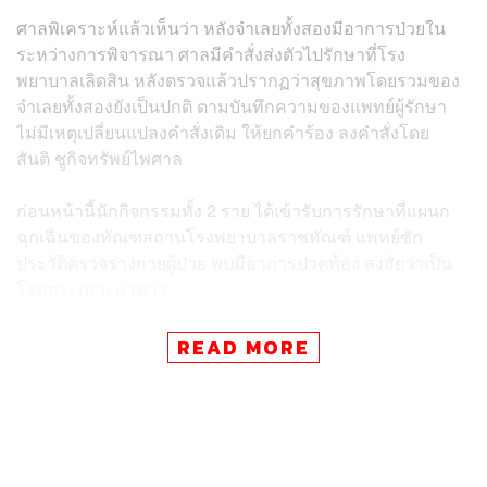
ศาลพิเคราะห์แล้วเห็นว่า หลังจำเลยทั้งสองมีอาการป่วยใน
ระหว่างการพิจารณา ศาลมีคำสั่งส่งตัวไปรักษาที่โรง
พยาบาลเลิดสิน หลังตรวจแล้วปรากฏว่าสุขภาพโดยรวมของ
จำเลยทั้งสองยังเป็นปกติ ตามบันทึกความของแพทย์ผู้รักษา
ไม่มีเหตุเปลี่ยนแปลงคำสั่งเดิม ให้ยกคำร้อง ลงคำสั่งโดย
สันติ ชูกิจทรัพย์ไพศาล
ก่อนหน้านี้นักกิจกรรมทั้ง 2 ราย ได้เข้ารับการรักษาที่แผนก
ฉุกเฉินของทัณฑสถานโรงพยาบาลราชทัณฑ์ แพทย์ซัก
ประวัติตรวจร่างกายผู้ป่วย พบมีอาการปวดท้อง สงสัยว่าเป็น
โรคกระเพาะอาหาร
พิจารณาเจาะเลือด เอ็กซเรย์เพิ่มเติม แต่ผู้ป่วยทั้ง 2 ราย
READ MORE
ปฏิเสธ แพทย์จึงให้คำแนะนำผู้ป่วยให้รับประทานยารักษา
อาการโรคกระเพาะอย่างต่อเนื่อง โดยเนติพร แพทย์พิจารณา
รับตัวไว้ในโรงพยาบาลเพื่อติดตามค่าเกลือแร่ และเสริม
อาหารทดแทน แต่ผู้ป่วยปฏิเสธไม่ประสงค์รักษาตัวที่
ทัณฑสถานโรงพยาบาลราชทัณฑ์ และประเมินอาการคงที่