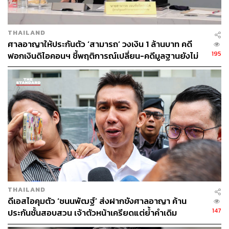
THAILAND
ศาลอาญาให้ประกันตัว ‘สามารถ’ วงเงิน 1 ล้านบาท คดี
195
ฟอกเงินดิไอคอนฯ ชี้พฤติการณ์เปลี่ยน-คดีมูลฐานยังไม่
ยุติ เตรียมปล่อยตัววันนี้
THAILAND
​ดีเอสไอคุมตัว ‘ชนนพัฒฐ์’ ส่งฝากขังศาลอาญา ค้าน
147
ประกันชั้นสอบสวน เจ้าตัวหน้าเครียดแต่ย้ำคำเดิม
“บริสุทธิ์-ปฏิเสธทุกข้อหา”