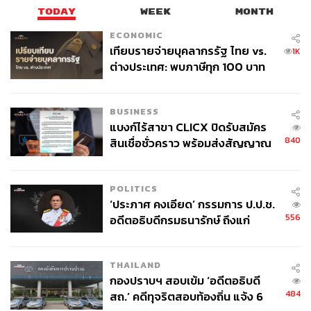
TODAY
WEEK
MONTH
ECONOMIC
เทียบรายจ่ายบุคลากรรัฐ ไทย vs.
1K
ต่างประเทศ: พบภาษีทุก 100 บาท
ของคนไทยใช้ไปกับข้าราชการเฉียด
40 บาท
BUSINESS
แบงก์ไร้สาขา CLICX ปิดรับสมัคร
840
สินเชื่อชั่วคราว พร้อมส่งสัญญาณ
เตือนกลุ่มกู้เงินผิดวัตถุประสงค์-ให้
ข้อมูลเท็จ เตรียมดำเนินคดีเด็ดขาด
POLITICS
‘ประภาศ คงเอียด’ กรรมการ ป.ป.ช.
556
อดีตอธิบดีกรมธนารักษ์ ถึงแก่
อนิจกรรม
THAILAND
กองปราบฯ สอบเข้ม ‘อดีตอธิบดี
484
สถ.’ คดีทุจริตสอบท้องถิ่น แจ้ง 6