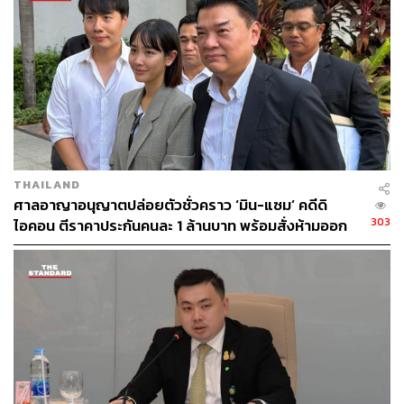
THAILAND
ศาลอาญาอนุญาตปล่อยตัวชั่วคราว ‘มิน-แซม’ คดีดิ
303
ไอคอน ตีราคาประกันคนละ 1 ล้านบาท พร้อมสั่งห้ามออก
นอกประเทศ