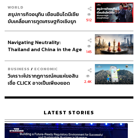
WORLD
สรุปภารกิจอนุทิน เยือนอินโดนีเซีย
512
ขับเคลื่อนการทูตเศรษฐกิจเชิงรุก
ประกาศหุ้นส่วนยุทธศาสตร์ไทย –
อินโดนีเซีย
Navigating Neutrality:
Thailand and China in the Age
145
of a New Global Order
BUSINESS
/
ECONOMIC
วิเคราะห์ปรากฏการณ์คนแห่ขอสิน
2.4K
เชื่อ CLICX อาจเป็นเพียงยอด
ภูเขาน้ำแข็ง ของปัญหาหนี้ครัว
เรือนไทยที่ถูกซุกไว้
LATEST STORIES