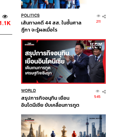
POLITICS
211
เส้นทางคดี 44 สส. ในชั้นศาล
1.1K
ฎีกา จะรู้ผลเมื่อไร
WORLD
545
สรุปภารกิจอนุทิน เยือน
อินโดนีเซีย ขับเคลื่อนการทูต
เศรษฐกิจเชิงรุก ประกาศหุ้น
ส่วนยุทธศาสตร์ไทย –
อินโดนีเซีย