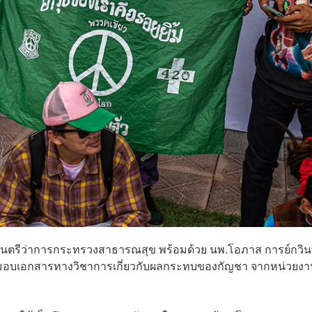
ิน รัฐมนตรีว่าการกระทรวงสาธารณสุข พร้อมด้วย นพ.โอภาส การย์กวิน
บมอบเอกสารทางวิชาการเกี่ยวกับผลกระทบของกัญชา จากหน่วยงา