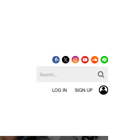
LOG IN
SIGN UP