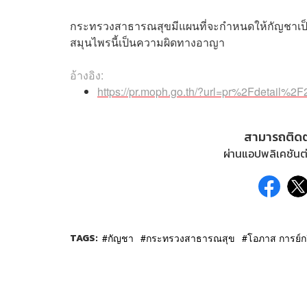
กระทรวงสาธารณสุขมีแผนที่จะกำหนดให้กัญชาเป็น
สมุนไพรนี้เป็นความผิดทางอาญา
อ้างอิง:
https://pr.moph.go.th/?url=pr%2Fdetai
สามารถติด
ผ่านแอปพลิเคชันต่
TAGS:
กัญชา
กระทรวงสาธารณสุข
โอภาส การย์ก