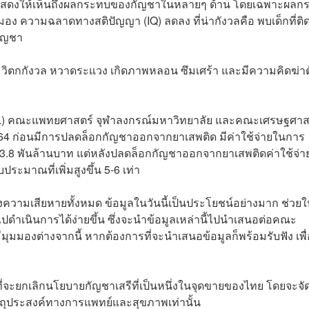
วันนี้แสดงให้เห็นถึงผลกระทบของกัญชาในหลายๆ ด้าน โดยเฉพาะผล
อง ความฉลาดทางสติปัญญา (IQ) ลดลง ที่น่ากังวลคือ พบเด็กที่ติ
กัญชา
ิด วิตกกังวล หวาดระแวง เกิดภาพหลอน ซึมเศร้า และมีความคิดฆ่าต
ศก.) คณะแพทยศาสตร์ จุฬาลงกรณ์มหาวิทยาลัย และคณะเศรษฐศาส
564 ก่อนมีการปลดล็อกกัญชาออกจากยาเสพติด มีค่าใช้จ่ายในการ
.2-3.8 พันล้านบาท แต่หลังปลดล็อกกัญชาออกจากยาเสพติดค่าใช้จ่า
บประมาณที่เพิ่มสูงขึ้น 5-6 เท่า
ความเสียหายทั้งหมด ข้อมูลในวันนี้เป็นประโยชน์อย่างมาก ช่วยใ
ปดำเนินการได้ง่ายขึ้น ซึ่งจะนำข้อมูลเหล่านี้ไปนำเสนอต่อคณะ
มุมมองต่างจากนี้ หากต้องการที่จะนำเสนอข้อมูลก็พร้อมรับฟัง เพื่
ี่จะยกเลิกนโยบายกัญชาเสรีที่เป็นหนึ่งในจุดขายของไทย โดยจะจัด
วัตถุประสงค์ทางการแพทย์และสุขภาพเท่านั้น