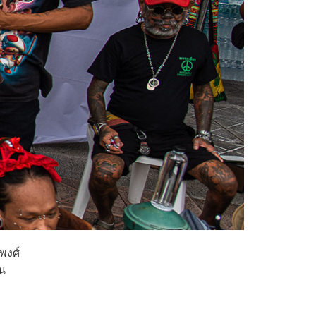
พงศ์
น