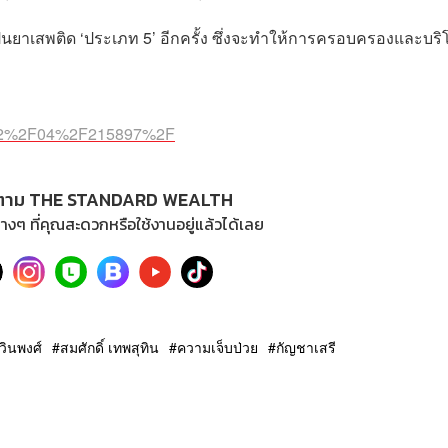
ยาเสพติด ‘ประเภท 5’ อีกครั้ง ซึ่งจะทำให้การครอบครองและบร
l%2F2%2F04%2F215897%2F
ตาม THE STANDARD WEALTH
างๆ ที่คุณสะดวกหรือใช้งานอยู่แล้วได้เลย
วินพงศ์
สมศักดิ์ เทพสุทิน
ความเจ็บป่วย
กัญชาเสรี