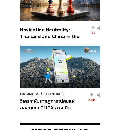
Navigating Neutrality:
177
Thailand and China in the
Age of a New Global
Order
BUSINESS
/
ECONOMIC
2.6K
วิเคราะห์ปรากฏการณ์คนแห่
ขอสินเชื่อ CLICX อาจเป็น
เพียงยอดภูเขาน้ำแข็ง ของ
ปัญหาหนี้ครัวเรือนไทยที่ถูกซุก
ไว้