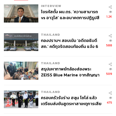
INTERVIEW
ไขรหัสตั้ง ผบ.ตร. ‘ความสามารถ
1.2K
vs อาวุโส’ และอนาคตการปฏิรูปสี
กากี กับ พล.ต.อ. เอก อังสนานนท์
THAILAND
กองปราบฯ สอบเข้ม ‘อดีตอธิบดี
588
สถ.’ คดีทุจริตสอบท้องถิ่น แจ้ง 6
ข้อหาหนัก จ่อชง ป.ป.ช. 12 ส.ค. นี้
THAILAND
สรุปมหากาพย์กล้องส่องพระ
509
ZEISS Blue Marine จากสัญญา
ผลิต 8.3 ล้าน สู่ข้อพิพาท ‘มา
เวลล์ฯ’ ฟ้อง ‘โทน บางแค’ ผิดนัด
THAILAND
จ่ายหนี้-แอบระบุแบรนด์
ครอบครัวรับร่าง ฮลุน โซโล่ แล้ว
475
เตรียมส่งชันสูตรหาสาเหตุการเสีย
ชีวิต