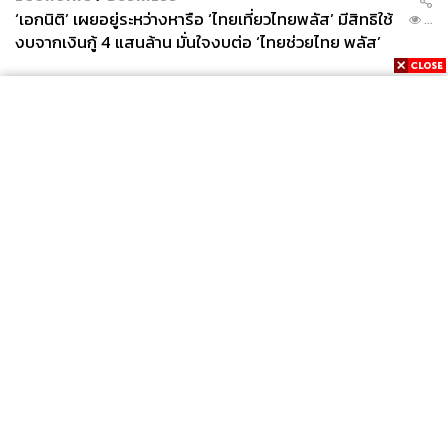
‘เอกนิติ’ เผยอยู่ระหว่างหารือ ‘ไทยเที่ยวไทยพลัส’ มีสิทธิใช้
...
งบจากเงินกู้ 4 แสนล้าน มั่นใจงบต่อ ‘ไทยช่วยไทย พลัส’
เฟส 2 มีเพียงพอ
News
Wealth
Pop
Podcast
Video
Now
Opinion
Careers
Events
Privacy
About
Contact
Policy
FOR
ADVERTISING
MEMBERSHIP