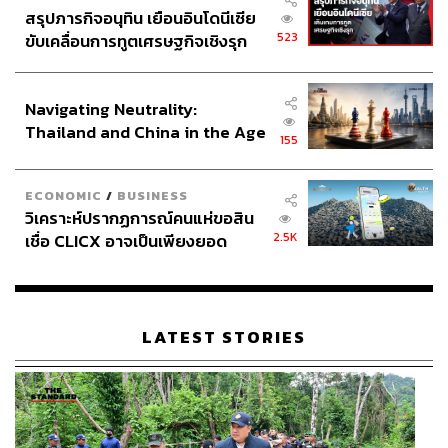
สรุปภารกิจอนุทิน เยือนอินโดนีเซีย
523
ขับเคลื่อนการทูตเศรษฐกิจเชิงรุก
ประกาศหุ้นส่วนยุทธศาสตร์ไทย –
อินโดนีเซีย
Navigating Neutrality:
Thailand and China in the Age
155
of a New Global Order
ECONOMIC
/
BUSINESS
วิเคราะห์ปรากฏการณ์คนแห่ขอสิน
2.5K
เชื่อ CLICX อาจเป็นเพียงยอด
ภูเขาน้ำแข็ง ของปัญหาหนี้ครัว
เรือนไทยที่ถูกซุกไว้
LATEST STORIES