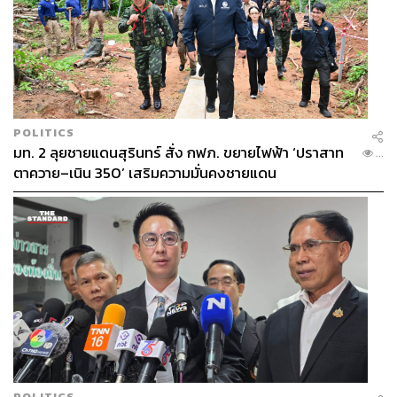
POLITICS
มท. 2 ลุยชายแดนสุรินทร์ สั่ง กฟภ. ขยายไฟฟ้า ‘ปราสาท
...
ตาควาย–เนิน 350’ เสริมความมั่นคงชายแดน
POLITICS