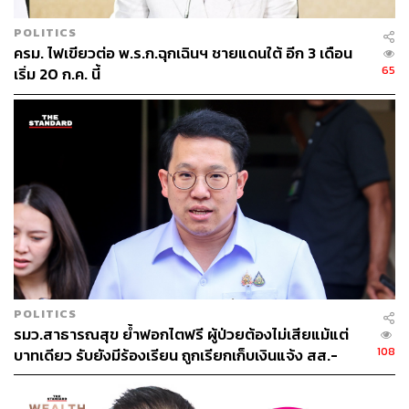
POLITICS
ครม. ไฟเขียวต่อ พ.ร.ก.ฉุกเฉินฯ ชายแดนใต้ อีก 3 เดือน
65
เริ่ม 20 ก.ค. นี้
POLITICS
รมว.สาธารณสุข ย้ำฟอกไตฟรี ผู้ป่วยต้องไม่เสียแม้แต่
108
บาทเดียว รับยังมีร้องเรียน ถูกเรียกเก็บเงินแจ้ง สส.-
สสจ.-สธ. ได้ทันที