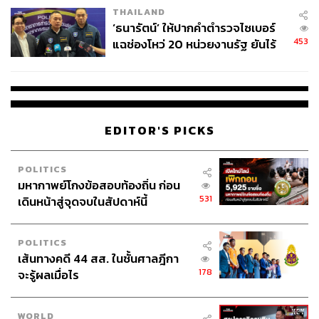
THAILAND
‘ธนารัตน์’ ให้ปากคำตำรวจไซเบอร์
453
แฉช่องโหว่ 20 หน่วยงานรัฐ ยันไร้
นัยทางการเมือง
EDITOR'S PICKS
POLITICS
มหากาพย์โกงข้อสอบท้องถิ่น ก่อน
531
เดินหน้าสู่จุดจบในสัปดาห์นี้
POLITICS
เส้นทางคดี 44 สส. ในชั้นศาลฎีกา
178
จะรู้ผลเมื่อไร
WORLD