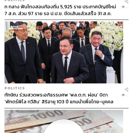
ก กลาง ฟันโกงสอบท้องถิ่น 5,925 ราย ประกาศบัญชีใหม่
...
7 ส.ค. ส่วน 97 ราย รอ ป.ป.ช. ขีดเส้นแล้วเสร็จ 31 ส.ค.
POLITICS
ทักษิณ ร่วมสวดพระอภิธรรมศพ ‘พล.ต.ท. ผ่อน’ บิดา
...
‘พักตร์พิไล ทวีสิน’ สิริอายุ 103 ปี แกนนำเพื่อไทย-บุคคล
หลากวงการร่วมอาลัย