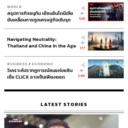
WORLD
สรุปภารกิจอนุทิน เยือนอินโดนีเซีย
545
ขับเคลื่อนการทูตเศรษฐกิจเชิงรุก
ประกาศหุ้นส่วนยุทธศาสตร์ไทย –
อินโดนีเซีย
Navigating Neutrality:
Thailand and China in the Age
177
of a New Global Order
BUSINESS
/
ECONOMIC
วิเคราะห์ปรากฏการณ์คนแห่ขอสิน
2.6K
เชื่อ CLICX อาจเป็นเพียงยอด
ภูเขาน้ำแข็ง ของปัญหาหนี้ครัว
เรือนไทยที่ถูกซุกไว้
LATEST STORIES