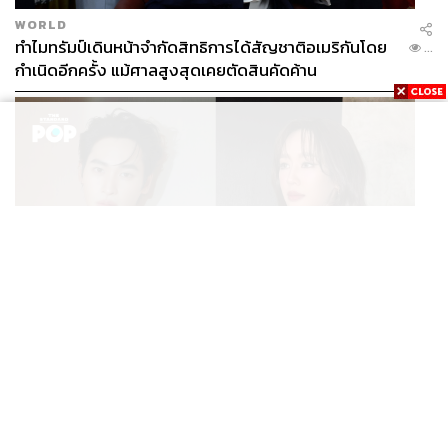
WORLD
ทำไมทรัมป์เดินหน้าจำกัดสิทธิการได้สัญชาติอเมริกันโดย
...
กำเนิดอีกครั้ง แม้ศาลสูงสุดเคยตัดสินคัดค้าน
ENTERTAINMENT
เก้า นพเก้า และ พาย รินรดา เตรียมร่วมงานกันใน ‘รสกาล
...
Enchanted Taste In Time’