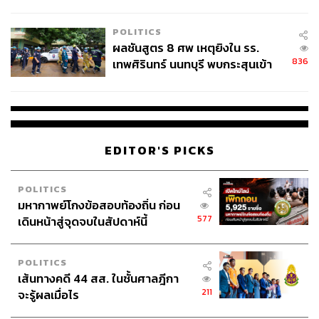
ชั่วคราว หลังเหตุใช้อาวุธปืนภายใน
โรงเรียนคลี่คลาย
POLITICS
ผลชันสูตร 8 ศพ เหตุยิงใน รร.
836
เทพศิรินทร์ นนทบุรี พบกระสุนเข้า
จุดสำคัญ ‘ศีรษะ-หน้าอก’ ครูถูกยิง
4 นัด จากระยะไกล
EDITOR'S PICKS
POLITICS
มหากาพย์โกงข้อสอบท้องถิ่น ก่อน
577
เดินหน้าสู่จุดจบในสัปดาห์นี้
POLITICS
เส้นทางคดี 44 สส. ในชั้นศาลฎีกา
211
จะรู้ผลเมื่อไร