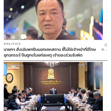
POLITICS
นายกฯ สั่งเข้มพกปืนนอกเคหสถาน ชี้ไม่ใช่เจ้าหน้าที่มีโทษ
...
อุกฉกรรจ์ ปืนถูกขโมยก่อเหตุ เจ้าของร่วมรับผิด