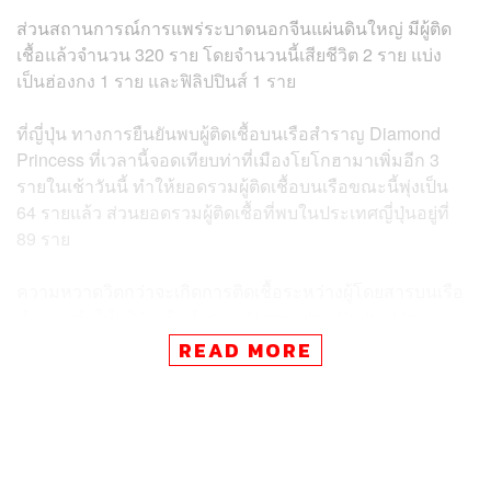
ส่วนสถานการณ์การแพร่ระบาดนอกจีนแผ่นดินใหญ่ มีผู้ติด
เชื้อแล้วจำนวน 320 ราย โดยจำนวนนี้เสียชีวิต 2 ราย แบ่ง
เป็นฮ่องกง 1 ราย และฟิลิปปินส์ 1 ราย
ที่ญี่ปุ่น ทางการยืนยันพบผู้ติดเชื้อบนเรือสำราญ Diamond
Princess ที่เวลานี้จอดเทียบท่าที่เมืองโยโกฮามาเพิ่มอีก 3
รายในเช้าวันนี้ ทำให้ยอดรวมผู้ติดเชื้อบนเรือขณะนี้พุ่งเป็น
64 รายแล้ว ส่วนยอดรวมผู้ติดเชื้อที่พบในประเทศญี่ปุ่นอยู่ที่
89 ราย
ความหวาดวิตกว่าจะเกิดการติดเชื้อระหว่างผู้โดยสารบนเรือ
สำราญทำให้บริษัทเรือสำราญ
Norwegian Cruise Line และ
Royal Caribbean International
ออกแถลงการณ์ห้ามนักเดิน
READ MORE
ทางหรือลูกเรือที่ถือหนังสือเดินทางจีน ฮ่องกง หรือมาเก๊า
รวมถึงผู้ที่เดินทางไปฮ่องกงหรือมาเก๊าในช่วง 15-30 วันที่
ผ่านมาขึ้นเรือ
บริษัท
Norwegian Cruise Line ระบุว่าความปลอดภัยและ