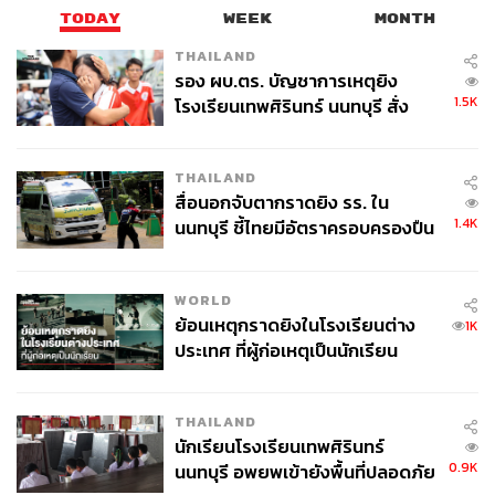
TODAY
WEEK
MONTH
THAILAND
รอง ผบ.ตร. บัญชาการเหตุยิง
1.5K
โรงเรียนเทพศิรินทร์ นนทบุรี สั่ง
ค้นหา 2 รอบยืนยันไร้คนติดค้าง พบ
ศพปู่-ย่าที่บ้านพักผู้ก่อเหตุ
THAILAND
สื่อนอกจับตากราดยิง รร. ใน
1.4K
นนทบุรี ชี้ไทยมีอัตราครอบครองปืน
สูงในระดับต้นของภูมิภาค
WORLD
ย้อนเหตุกราดยิงในโรงเรียนต่าง
1K
ประเทศ ที่ผู้ก่อเหตุเป็นนักเรียน
THAILAND
นักเรียนโรงเรียนเทพศิรินทร์
0.9K
นนทบุรี อพยพเข้ายังพื้นที่ปลอดภัย