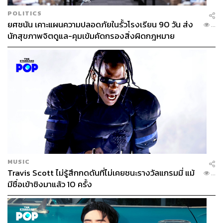
POLITICS
ยศชนัน เคาะแผนความปลอดภัยในรั้วโรงเรียน 90 วัน ส่ง
...
นักสุขภาพจิตดูแล-คุมเข้มคัดกรองสิ่งผิดกฎหมาย
MUSIC
Travis Scott ไม่รู้สึกกดดันที่ไม่เคยชนะรางวัลแกรมมี่ แม้
...
มีชื่อเข้าชิงมาแล้ว 10 ครั้ง