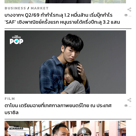
BUSINESS
/
MARKET
บางจากฯ Q2/69 ทำกำไรทะลุ 1.2 หมื่นล้าน เริ่มบุ๊กกำไร
...
‘SAF’ เชิงพาณิชย์ครั้งแรก หนุนรายได้ครึ่งปีทะลุ 3.2 แสน
ล้าน
FILM
ตาโขน เตรียมฉายที่เทศกาลภาพยนตร์ไทย ณ ประเทศ
...
บราซิล