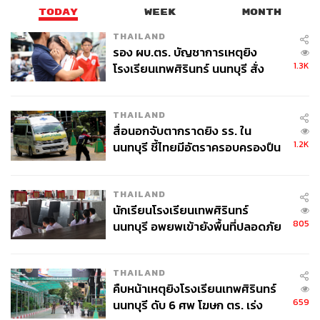
TODAY
WEEK
MONTH
THAILAND
รอง ผบ.ตร. บัญชาการเหตุยิง
1.3K
โรงเรียนเทพศิรินทร์ นนทบุรี สั่ง
ค้นหา 2 รอบยืนยันไร้คนติดค้าง พบ
ศพปู่-ย่าที่บ้านพักผู้ก่อเหตุ
THAILAND
สื่อนอกจับตากราดยิง รร. ใน
1.2K
นนทบุรี ชี้ไทยมีอัตราครอบครองปืน
สูงในระดับต้นของภูมิภาค
THAILAND
นักเรียนโรงเรียนเทพศิรินทร์
805
นนทบุรี อพยพเข้ายังพื้นที่ปลอดภัย
ชั่วคราว หลังเหตุใช้อาวุธปืนภายใน
โรงเรียนคลี่คลาย
THAILAND
คืบหน้าเหตุยิงโรงเรียนเทพศิรินทร์
659
นนทบุรี ดับ 6 ศพ โฆษก ตร. เร่ง