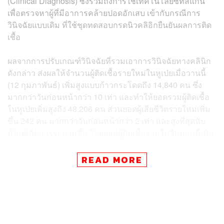
(Clinical Diagnosis) ซึ่งรวมถึงการใช้เทคโนโลยีซีทีสแกน
เพื่อตรวจหาผู้ที่มีอาการคล้ายปอดอักเสบ เข้ากับกรณีการ
วินิจฉัยแบบเดิม ที่ใช้ชุดทดสอบกรดนิวคลิอิกยืนยันผลการติด
เชื้อ
ผลจากการปรับเกณฑ์วินิจฉัยที่รวมเอาการวินิจฉัยทางคลินิก
ดังกล่าว ส่งผลให้จำนวนผู้ติดเชื้อรายใหม่ในหูเป่ยเมื่อวานนี้
(12 กุมภาพันธ์) เพิ่มสูงแบบก้าวกระโดดถึง 14,840 คน ซึ่ง
มากกว่าวันก่อนหน้ากว่า 10 เท่า และทำให้ยอดรวมผู้ติดเชื้อ
ในหูเป่ยเพิ่มสูงถึง 48,206 คน ส่วนยอดผู้เสียชีวิตรายใหม่เพิ่ม
ขึ้น 242 คน มากกว่าวันก่อนหน้ากว่า 2 เท่า และสูงที่สุดนับ
ตั้งแต่เกิดการระบาดขึ้น โดยยอดผู้ติดเชื้อรวมในจีนตอนนี้เพิ่ม
สูงถึง 59,804 คน และเสียชีวิต 1,367 คน
READ MORE
สาเหตุการปรับเกณฑ์วินิจฉัยดังกล่าวเชื่อว่า จะเป็นประโยชน์
ให้ผู้ติดเชื้อเข้าถึงการรักษาได้ทันเวลา และส่งผลให้การรักษา
และควบคุมการระบาดมีประสิทธิภาพและประสบผลสำเร็จ
มากยิ่งขึ้น