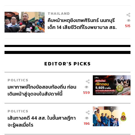
สอบปมขโมยปืนปู่ก่อเหตุ
THAILAND
คืบหน้าเหตุยิงเทพศิรินทร์ นนทบุรี
515
เด็ก 14 เสียชีวิตที่โรงพยาบาล สธ.
ยืนยันครูเสียชีวิต 5 ราย เจ็บ 22
ราย
EDITOR'S PICKS
POLITICS
มหากาพย์โกงข้อสอบท้องถิ่น ก่อน
559
เดินหน้าสู่จุดจบในสัปดาห์นี้
POLITICS
เส้นทางคดี 44 สส. ในชั้นศาลฎีกา
196
จะรู้ผลเมื่อไร