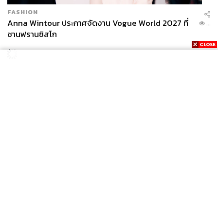
FASHION
Anna Wintour ประกาศจัดงาน Vogue World 2027 ที่
...
ซานฟรานซิสโก
News
Wealth
Pop
Podcast
Video
Now
Opinion
Careers
Events
Privacy
About
Contact
Policy
FOR
ADVERTISING
MEMBERSHIP