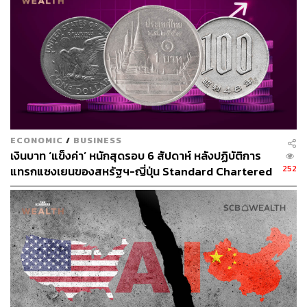
38
ABOUT THE AUTHOR
ECONOMIC
/
BUSINESS
THE STANDARD TEAM
เงินบาท ‘แข็งค่า’ หนักสุดรอบ 6 สัปดาห์ หลังปฏิบัติการ
กองบรรณาธิการ THE STANDARD
252
แทรกแซงเยนของสหรัฐฯ-ญี่ปุ่น Standard Chartered
เปิดเป้าสิ้นปีนี้จ่อแข็งต่อแตะ 32.50 บาทต่อดอลลาร์