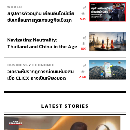
WORLD
สรุปภารกิจอนุทิน เยือนอินโดนีเซีย
539
ขับเคลื่อนการทูตเศรษฐกิจเชิงรุก
ประกาศหุ้นส่วนยุทธศาสตร์ไทย –
อินโดนีเซีย
Navigating Neutrality:
Thailand and China in the Age
169
of a New Global Order
BUSINESS
/
ECONOMIC
วิเคราะห์ปรากฏการณ์คนแห่ขอสิน
2.6K
เชื่อ CLICX อาจเป็นเพียงยอด
ภูเขาน้ำแข็ง ของปัญหาหนี้ครัว
เรือนไทยที่ถูกซุกไว้
LATEST STORIES