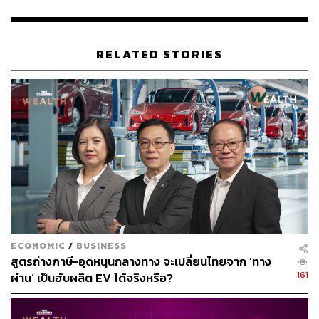
มหาวิทยาลัยทั่วมณฑลที่ยังคงเลื่อนเปิดภาคเรียนแบบไม่มี
กำหนด ซึ่งก่อนหน้านี้ทางการท้องถิ่นในหูเป่ยได้ขยายระยะ
เวลาวันหยุดตรุษจีน จากเดิมที่สิ้นสุดในวันที่ 31 มกราคม มา
RELATED STORIES
สิ้นสุดในวันนี้ (13 กุมภาพันธ์)
พิสูจน์อักษร: ภาวิกา ขันติศรีสกุล
อ้างอิง:
https://www.scmp.com/news/china/society/article/305
0354/coronavirus-hubei-province-reports-sharp-spik
e-new-confirmed
http://www.xinhuanet.com/english/2020-02/13/c_138
779875.htm
ECONOMIC
/
BUSINESS
สูตรถ่างภาษี-อุดหนุนกลางทาง จะเปลี่ยนไทยจาก ‘ทาง
TAGS:
โรคระบาด
เชื้อไวรัสโคโรนา
COVID-19
China
161
ผ่าน’ เป็นฮับผลิต EV ได้จริงหรือ?