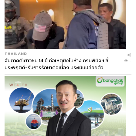
THAILAND
จับตาคดีเยาวชน 14 ปี ก่อเหตุยิงในห้าง กรมพินิจฯ ชี้
...
ประพฤติดี-รับการรักษาต่อเนื่อง ประเมินปล่อยตัว