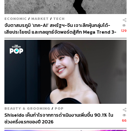
ECONOMIC
/
MARKET
/
TECH
จับตาสมรภูมิ ‘เทค-AI’ สหรัฐฯ-จีน เจาะลึกหุ้นกลุ่มได้-
129
เสียประโยชน์ และกลยุทธ์จัดพอร์ตสู้ศึก Mega Trend 3-
5 ปีข้างหน้า
BEAUTY & GROOMING
/
POP
Shiseido เห็นกำไรจากการดำเนินงานเพิ่มขึ้น 90.1% ใน
66
ช่วงครึ่งแรกของปี 2026