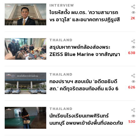
INTERVIEW
ไขรหัสตั้ง ผบ.ตร. ‘ความสามารถ
2K
vs อาวุโส’ และอนาคตการปฏิรูปสี
กากี กับ พล.ต.อ. เอก อังสนานนท์
THAILAND
สรุปมหากาพย์กล้องส่องพระ
638
ZEISS Blue Marine จากสัญญา
ผลิต 8.3 ล้าน สู่ข้อพิพาท ‘มา
เวลล์ฯ’ ฟ้อง ‘โทน บางแค’ ผิดนัด
THAILAND
จ่ายหนี้-แอบระบุแบรนด์
กองปราบฯ สอบเข้ม ‘อดีตอธิบดี
626
สถ.’ คดีทุจริตสอบท้องถิ่น แจ้ง 6
ข้อหาหนัก จ่อชง ป.ป.ช. 12 ส.ค. นี้
THAILAND
นักเรียนโรงเรียนเทพศิรินทร์
530
นนทบุรี อพยพเข้ายังพื้นที่ปลอดภัย
ชั่วคราว หลังเหตุใช้อาวุธปืนภายใน
โรงเรียนคลี่คลาย