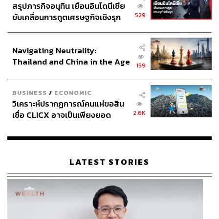
สรุปภารกิจอนุทิน เยือนอินโดนีเซีย
529
ขับเคลื่อนการทูตเศรษฐกิจเชิงรุก
ประกาศหุ้นส่วนยุทธศาสตร์ไทย –
อินโดนีเซีย
Navigating Neutrality:
Thailand and China in the Age
159
of a New Global Order
BUSINESS
/
ECONOMIC
วิเคราะห์ปรากฏการณ์คนแห่ขอสิน
2.6K
เชื่อ CLICX อาจเป็นเพียงยอด
ภูเขาน้ำแข็ง ของปัญหาหนี้ครัว
เรือนไทยที่ถูกซุกไว้
LATEST STORIES