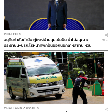
POLITICS
อนุทินกำชับกำนัน ผู้ใหญ่บ้านคุมเข้มปืน ย้ำไม่อนุญาต
...
ประชาชน-ขรก.ไร้หน้าที่พกปืนออกนอกเคหสถาน หวั่น
พฤติกรรมลอกเลียนแบบ จ่อลงพื้นที่เกิดเหตุ
THAILAND
/
WORLD