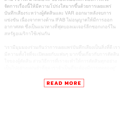
จัดการเรื่องนี้ให้มีความโปร่งใสมากขึ้นด้วยการเผยแพร่
บันทึกเสียงระหว่างผู้ตัดสินและ VAR ออกมาหลังจบการ
แข่งขัน เนื่องจากทางด้าน IFAB ไม่อนุญาตให้มีการออก
อากาศสด ซึ่งเป็นแนวทางที่ฟุตบอลเมเจอร์ลีกซอกเกอร์ใน
สหรัฐอเมริกาใช้เช่นกัน
“เรามีมุมมองร่วมกันว่าการเผยแพร่บันทึกเสียงเป็นสิ่งที่ดี เรา
มีความตั้งใจที่จะเปิดเผยกับแฟนๆ มากขึ้นเกี่ยวกับการตัดสิน
ใจของผู้ตัดสิน ส่วนวิธีการที่เราจะทำให้การตัดสินทุกอย่าง
เป็นไปอย่างแม่นยำที่สุด เราจำเป็นที่จะต้องมีการทดลองดู”
มาสเตอร์สกล่าว
READ MORE
นอกจากการเผยแพร่บันทึกเสียงแล้ว ฮาวเวิร์ด เว็บบ์ ที่เป็น
หัวหน้าผู้ตัดสินในเมเจอร์ลีก และมีส่วนในการผลักดันให้เผย
แพร่บทสนทนาของผู้ตัดสินกับ VAR ในเมเจอร์ลีก เตรียมจะ
กลับมารับบทบาทหัวหน้าผู้ตัดสินในพรีเมียร์ลีกอีกครั้ง และจะ
เป็นผู้ที่ทำหน้าที่ตรวจสอบการตัดสิน รวมถึงบันทึกเสียงที่จะ
เผยแพร่ผ่าน YouTube ด้วย