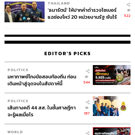
THAILAND
‘ธนารัตน์’ ให้ปากคำตำรวจไซเบอร์
522
แฉช่องโหว่ 20 หน่วยงานรัฐ ยันไร้
นัยทางการเมือง
EDITOR'S PICKS
POLITICS
มหากาพย์โกงข้อสอบท้องถิ่น ก่อน
544
เดินหน้าสู่จุดจบในสัปดาห์นี้
POLITICS
เส้นทางคดี 44 สส. ในชั้นศาลฎีกา
187
จะรู้ผลเมื่อไร
WORLD