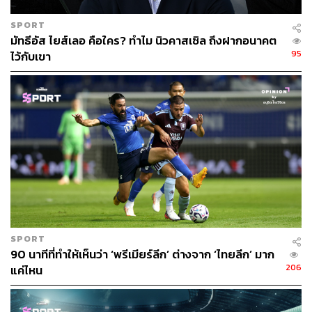
SPORT
มัทธีอัส ไยส์เลอ คือใคร? ทำไม นิวคาสเซิล ถึงฝากอนาคต
95
ไว้กับเขา
SPORT
90 นาทีที่ทำให้เห็นว่า ‘พรีเมียร์ลีก’ ต่างจาก ‘ไทยลีก’ มาก
206
แค่ไหน