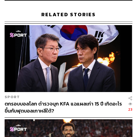
RELATED STORIES
ABOUT THE AUTHOR
เมธา พันธุ์วราทร
เจ้าของนามปากกา ‘ลูกแม่กิ่ง’ คอลัมนิสต์ที่เล่า
เรื่องกีฬาให้คนนำไปปรับใช้ในชีวิต ซึ่งจะ
ทำให้ได้รับแรงบันดาลใจจากกีฬาที่คุณชื่น
ชอบ ในคอลัมน์ ‘Goal of Life’
SPORT
ตกรอบบอลโลก ตำรวจบุก KFA แฉแผลเก่า 15 ปี เกิดอะไร
23
ขึ้นกับฟุตบอลเกาหลีใต้?