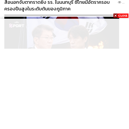
สื่อนอกจับตากราดยิง รร. ในนนทบุรี ชี้ไทยมีอัตราครอบ
...
ครองปืนสูงในระดับต้นของภูมิภาค
SPORT
ตกรอบบอลโลก ตำรวจบุก KFA แฉแผลเก่า 15 ปี เกิดอะไร
...
ขึ้นกับฟุตบอลเกาหลีใต้?