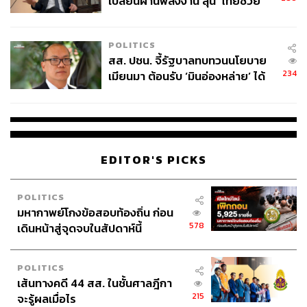
เปลี่ยนผ่านพลังงาน ลุ้น ‘ไทยช่วย
ไทยพลัส’ เฟส 2 รอประเมินความ
เหมาะสม
POLITICS
สส. ปชน. จี้รัฐบาลทบทวนนโยบาย
234
เมียนมา ต้อนรับ ‘มินอ่องหล่าย’ ได้
แค่สัญญาว่างเปล่า
EDITOR'S PICKS
POLITICS
มหากาพย์โกงข้อสอบท้องถิ่น ก่อน
578
เดินหน้าสู่จุดจบในสัปดาห์นี้
POLITICS
เส้นทางคดี 44 สส. ในชั้นศาลฎีกา
215
จะรู้ผลเมื่อไร