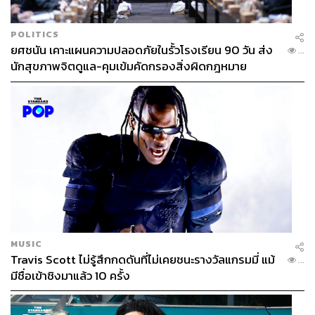
POLITICS
ยศชนัน เคาะแผนความปลอดภัยในรั้วโรงเรียน 90 วัน ส่ง
...
นักสุขภาพจิตดูแล-คุมเข้มคัดกรองสิ่งผิดกฎหมาย
MUSIC
Travis Scott ไม่รู้สึกกดดันที่ไม่เคยชนะรางวัลแกรมมี่ แม้
...
มีชื่อเข้าชิงมาแล้ว 10 ครั้ง