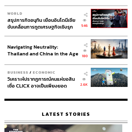
WORLD
สรุปภารกิจอนุทิน เยือนอินโดนีเซีย
546
ขับเคลื่อนการทูตเศรษฐกิจเชิงรุก
ประกาศหุ้นส่วนยุทธศาสตร์ไทย –
อินโดนีเซีย
Navigating Neutrality:
Thailand and China in the Age
180
of a New Global Order
BUSINESS
/
ECONOMIC
วิเคราะห์ปรากฏการณ์คนแห่ขอสิน
2.6K
เชื่อ CLICX อาจเป็นเพียงยอด
ภูเขาน้ำแข็ง ของปัญหาหนี้ครัว
เรือนไทยที่ถูกซุกไว้
LATEST STORIES