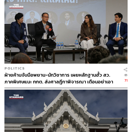
POLITICS
ฝ่ายค้านจับมือพยาน-นักวิชาการ เผยหลักฐานฮั้ว สว.
71
ภาคพิเศษแนะ กกต. ส่งศาลฎีกาพิจารณา เตือนอย่าเอา
ตัวเป็นตู้รับกระสุนแทน