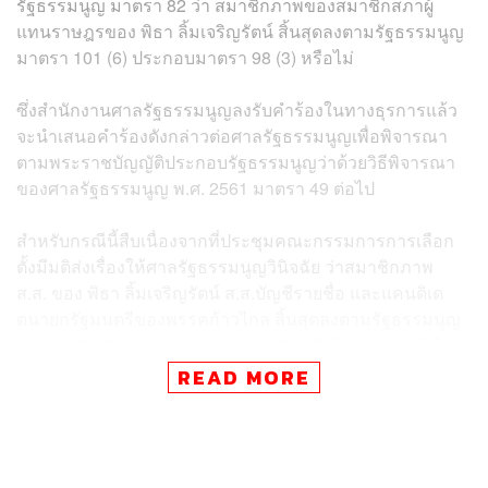
รัฐธรรมนูญ มาตรา 82 ว่า สมาชิกภาพของสมาชิกสภาผู้
แทนราษฎรของ พิธา ลิ้มเจริญรัตน์ สิ้นสุดลงตามรัฐธรรมนูญ
มาตรา 101 (6) ประกอบมาตรา 98 (3) หรือไม่
ซึ่งสำนักงานศาลรัฐธรรมนูญลงรับคำร้องในทางธุรการแล้ว
จะนำเสนอคำร้องดังกล่าวต่อศาลรัฐธรรมนูญเพื่อพิจารณา
ตามพระราชบัญญัติประกอบรัฐธรรมนูญว่าด้วยวิธีพิจารณา
ของศาลรัฐธรรมนูญ พ.ศ. 2561 มาตรา 49 ต่อไป
สำหรับกรณีนี้สืบเนื่องจากที่ประชุมคณะกรรมการการเลือก
ตั้งมีมติส่งเรื่องให้ศาลรัฐธรรมนูญวินิจฉัย ว่าสมาชิกภาพ
ส.ส. ของ พิธา ลิ้มเจริญรัตน์ ส.ส.บัญชีรายชื่อ และแคนดิเด
ตนายกรัฐมนตรีของพรรคก้าวไกล สิ้นสุดลงตามรัฐธรรมนูญ
มาตรา 98 (3) ประกอบมาตรา 101 (6) หรือไม่ จากเหตุมีชื่อ
ถือครองหุ้นสื่อ บริษัท ไอทีวี จำกัด (มหาชน) จำนวน 42,000
READ MORE
หุ้น รวมทั้งมีคำขอให้ศาลรัฐธรรมนูญพิจารณาสั่งให้ยุติการ
ปฏิบัติหน้าที่ ส.ส. ไว้จนกว่าศาลจะมีคำวินิจฉัย
TAGS:
สำนักงานคณะกรรมการการเลือกตั้ง (กกต.)