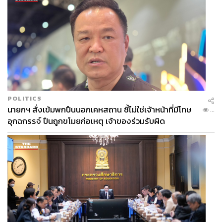
POLITICS
นายกฯ สั่งเข้มพกปืนนอกเคหสถาน ชี้ไม่ใช่เจ้าหน้าที่มีโทษ
...
อุกฉกรรจ์ ปืนถูกขโมยก่อเหตุ เจ้าของร่วมรับผิด