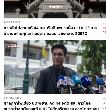
POLITICS
ศาลนัดไต่สวนคดี 44 สส. เริ่มสืบพยานฝั่ง ป.ป.ช. 25 ส.ค.
72
นี้ ขณะฝ่ายผู้คัดค้านนัดไต่สวนยาวถึงกลางปี 2570
THAILAND
ศาลฎีกาไฟเขียว 60 พยาน คดี 44 อดีต สส. ก้าวไกล
83
ทนายย้ำจุดยืนชงแก้ ม.112 ไม่ขัดจริยธรรม คาดไต่สวนจบ