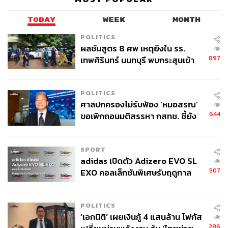
TODAY
WEEK
MONTH
POLITICS
ผลชันสูตร 8 ศพ เหตุยิงใน รร.
897
เทพศิรินทร์ นนทบุรี พบกระสุนเข้า
จุดสำคัญ ‘ศีรษะ-หน้าอก’ ครูถูกยิง
4 นัด จากระยะไกล
POLITICS
ศาลปกครองไม่รับฟ้อง ‘หมอสรณ’
644
ขอเพิกถอนมติสรรหา กสทช. ชี้ยัง
ไม่ใช่ผู้เดือดร้อนเสียหาย
SPORT
adidas เปิดตัว Adizero EVO SL
507
EXO คอลเล็กชันพิเศษรับฤดูกาล
College Football
POLITICS
‘เอกนิติ’ เผยเงินกู้ 4 แสนล้าน โฟกัส
286