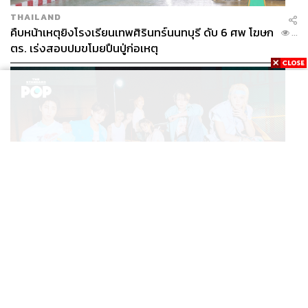
THAILAND
คืบหน้าเหตุยิงโรงเรียนเทพศิรินทร์นนทบุรี ดับ 6 ศพ โฆษก
...
ตร. เร่งสอบปมขโมยปืนปู่ก่อเหตุ
K-POP
Stray Kids กลับมาพร้อมมินิอัลบั้ม THIS & THAT ที่
...
สะท้อนตัวตนดนตรีอันหลากหลายของวง