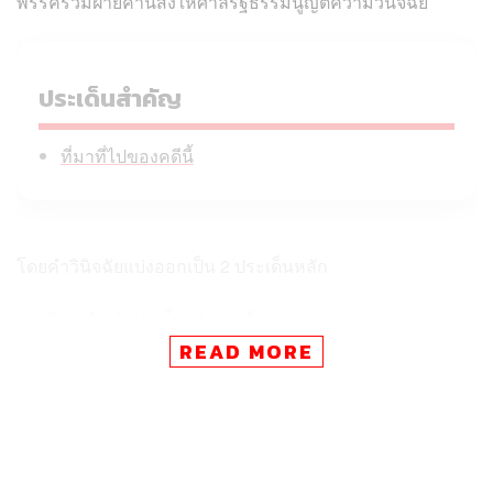
พรรคร่วมฝ่ายค้านส่งให้ศาลรัฐธรรมนูญตีความวินิจฉัย
ประเด็นสำคัญ
ที่มาที่ไปของคดีนี้
โดยคำวินิจฉัยแบ่งออกเป็น 2 ประเด็นหลัก
1. มติเอกฉันท์ ประเด็น ‘2 แสนล้านบาทแรก’
READ MORE
ศาลรัฐธรรมนูญมีมติเป็นเอกฉันท์ (9 เสียง) วินิจฉัยว่า พ.ร.ก.
ส่วนแรกที่บัญญัติว่า “เงินกู้ตามพระราชกำหนดนี้นำไปใช้ …
(1) เพื่อช่วยเหลือ ประชาชน เกษตรกร และผู้ประกอบการ ซึ่ง
ได้รับผลกระทบจากสถานการณ์วิกฤตด้านพลังงาน” จำนวน 2
แสนล้านบาท เป็นไปตามรัฐธรรมนูญ มาตรา 172 วรรคหนึ่ง