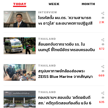
TODAY
WEEK
MONTH
INTERVIEW
ไขรหัสตั้ง ผบ.ตร. ‘ความสามารถ
2.1K
vs อาวุโส’ และอนาคตการปฏิรูปสี
กากี กับ พล.ต.อ. เอก อังสนานนท์
THAILAND
สื่อนอกจับตากราดยิง รร. ใน
672
นนทบุรี ชี้ไทยมีอัตราครอบครองปืน
สูงในระดับต้นของภูมิภาค
THAILAND
สรุปมหากาพย์กล้องส่องพระ
669
ZEISS Blue Marine จากสัญญา
ผลิต 8.3 ล้าน สู่ข้อพิพาท ‘มา
เวลล์ฯ’ ฟ้อง ‘โทน บางแค’ ผิดนัด
THAILAND
จ่ายหนี้-แอบระบุแบรนด์
กองปราบฯ สอบเข้ม ‘อดีตอธิบดี
635
สถ.’ คดีทุจริตสอบท้องถิ่น แจ้ง 6