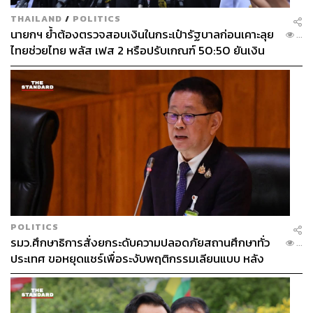
THAILAND
/
POLITICS
นายกฯ ย้ำต้องตรวจสอบเงินในกระเป๋ารัฐบาลก่อนเคาะลุย
...
ไทยช่วยไทย พลัส เฟส 2 หรือปรับเกณฑ์ 50:50 ยันเงิน
คงคลังรัฐบาลแข็งแรง
POLITICS
รมว.ศึกษาธิการสั่งยกระดับความปลอดภัยสถานศึกษาทั่ว
...
ประเทศ ขอหยุดแชร์เพื่อระงับพฤติกรรมเลียนแบบ หลัง
เหตุยิงในโรงเรียน