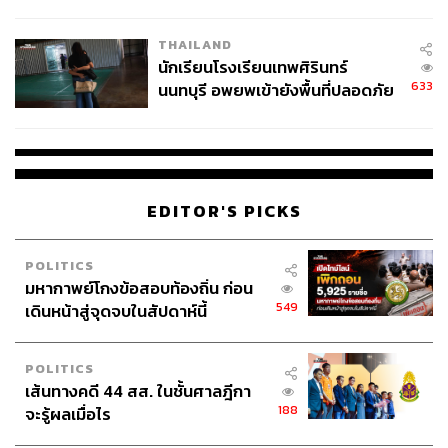
ข้อหาหนัก จ่อชง ป.ป.ช. 12 ส.ค. นี้
THAILAND
นักเรียนโรงเรียนเทพศิรินทร์
633
นนทบุรี อพยพเข้ายังพื้นที่ปลอดภัย
ชั่วคราว หลังเหตุใช้อาวุธปืนภายใน
โรงเรียนคลี่คลาย
EDITOR'S PICKS
POLITICS
มหากาพย์โกงข้อสอบท้องถิ่น ก่อน
549
เดินหน้าสู่จุดจบในสัปดาห์นี้
POLITICS
เส้นทางคดี 44 สส. ในชั้นศาลฎีกา
188
จะรู้ผลเมื่อไร