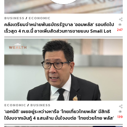
ABOUT THE AUTHOR
BUSINESS
/
ECONOMIC
คลังเตรียมจำหน่ายพันธบัตรรัฐบาล ‘ออมพลัส’ รอบถัดไป
THE STANDARD TEAM
247
เร็วสุด 4 ก.ย.นี้ อาจเพิ่มสัดส่วนการขายแบบ Small Lot
กองบรรณาธิการ THE STANDARD
First มากขึ้น
ECONOMIC
/
BUSINESS
‘เอกนิติ’ เผยอยู่ระหว่างหารือ ‘ไทยเที่ยวไทยพลัส’ มีสิทธิ
139
ใช้งบจากเงินกู้ 4 แสนล้าน มั่นใจงบต่อ ‘ไทยช่วยไทย พลัส’
เฟส 2 มีเพียงพอ