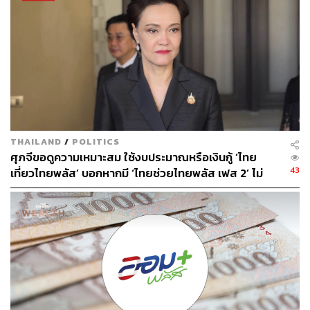
คำร้องของฝ่ายค้านชี้ว่า ‘วงเงิน 2 แสนล้านบาทหลัง’ ในส่วน
ของการปรับเปลี่ยนโครงสร้างพลังงาน เป็นแผนพัฒนาระยะ
ยาว ไม่ใช่ ‘สถานการณ์ฉุกเฉินเร่งด่วนอันมิอาจหลีกเลี่ยงได้’
จึงควรเสนอผ่านกระบวนการ พ.ร.บ. งบประมาณรายจ่ายฯ
ปกติ เพื่อให้รัฐสภาตรวจสอบ แทนที่จะออกเป็น พ.ร.ก. โดยไม่
ต้องผ่านการตรวจสอบของรัฐสภาก่อน
TAGS:
การเมืองไทย
ศาลรัฐธรรมนูญ
อุดม รัฐอมฤต
พ.ร.ก. กู้เงิน
พรรคร่วมฝ่ายค้าน
THAILAND
/
POLITICS
นครินทร์ เมฆไตรรัตน์
จิรนิติ หะวานนท์
ศุภจีขอดูความเหมาะสม ใช้งบประมาณหรือเงินกู้ ‘ไทย
ตุลาการศาลรัฐธรรมนูญ
รัฐบาลอนุทิน 2
กระทรวงการคลัง
รัฐสภา
43
เที่ยวไทยพลัส’ บอกหากมี ‘ไทยช่วยไทยพลัส เฟส 2’ ไม่
จำเป็นต้องออกพร้อมกัน
467