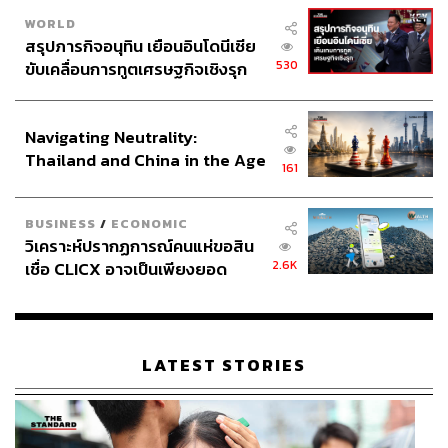
WORLD
สรุปภารกิจอนุทิน เยือนอินโดนีเซีย
530
ขับเคลื่อนการทูตเศรษฐกิจเชิงรุก
ประกาศหุ้นส่วนยุทธศาสตร์ไทย –
อินโดนีเซีย
Navigating Neutrality:
Thailand and China in the Age
161
of a New Global Order
BUSINESS
/
ECONOMIC
วิเคราะห์ปรากฏการณ์คนแห่ขอสิน
2.6K
เชื่อ CLICX อาจเป็นเพียงยอด
ภูเขาน้ำแข็ง ของปัญหาหนี้ครัว
เรือนไทยที่ถูกซุกไว้
LATEST STORIES