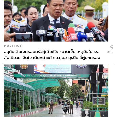
POLITICS
อนุทินเสียใจครอบครัวผู้เสียชีวิต-บาดเจ็บ เหตุยิงใน รร.
...
สั่งเยียวยาจิตใจ เดินหน้าแก้ กม.คุมอาวุธปืน ชี้ผู้ปกครอง
ต้องร่วมรับผิดชอบ