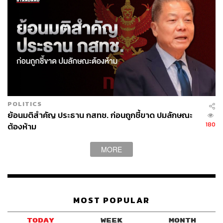
สามารถติดตาม THE STANDARD WEALTH
ผ่านแอปพลิเคชันต่างๆ ที่คุณสะดวกหรือใช้งานอยู่แล้วได้เลย
POLITICS
ย้อนมติสำคัญ ประธาน กสทช. ก่อนถูกชี้ขาด ปมลักษณะ
TAGS:
InnovestX Research
TTTBB
dtac
True
180
ต้องห้าม
Market Focus
ADVANC
JASIF
หุ้นกลุ่มสื่อสาร
MORE
MOST POPULAR
TODAY
WEEK
MONTH