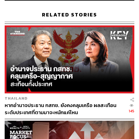
เงินปันผลรับจาก JASIF มีจำนวน 1.5 พันล้านบาทในปี
RELATED STORIES
2566
คาดว่า JAS จะมีขาดทุนสุทธิ 1.1 พันล้านบาทในปี
2566
ไม่มี Synergy Value สำหรับราคาเข้าซื้อนั้น InnovestX
Research มองว่า ราคาเข้าซื้อ TTTBB เป็นราคาที่
เหมาะสม (1.95 หมื่นล้านบาท) เนื่องจากใกล้เคียงกับ
Market Cap ในปัจจุบันของ JAS ซึ่งรายได้ 92% ได้มา
จาก TTTBB สำหรับ JASIF แม้ราคาเข้าซื้อที่ 1.29
THAILAND
หมื่นล้านบาท หรือ 8.5 บาทต่อหน่วย สูงกว่าราคา
หากอำนาจประธาน กสทช. ยังคงคลุมเครือ ผลสะเทือน
เหมาะสมของ JASIF ที่ปรับใหม่เป็น 8.0 บาทต่อหน่วย
145
ระดับประเทศที่ตามมาจะหนักแค่ไหน
แต่ยังต่ำกว่าค่า Premium ของการเข้าซื้อในช่วง 20-
30% โดยอิงกับดีล M&A ทั่วโลกในกลุ่มนี้