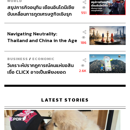
WORLD
สรุปภารกิจอนุทิน เยือนอินโดนีเซีย
551
ขับเคลื่อนการทูตเศรษฐกิจเชิงรุก
ประกาศหุ้นส่วนยุทธศาสตร์ไทย –
อินโดนีเซีย
Navigating Neutrality:
Thailand and China in the Age
186
of a New Global Order
BUSINESS
/
ECONOMIC
วิเคราะห์ปรากฏการณ์คนแห่ขอสิน
2.6K
เชื่อ CLICX อาจเป็นเพียงยอด
ภูเขาน้ำแข็ง ของปัญหาหนี้ครัว
เรือนไทยที่ถูกซุกไว้
LATEST STORIES