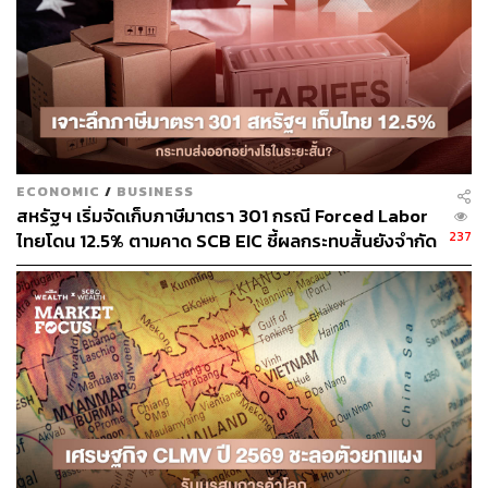
ถ้าราคาหุ้น ADVANC ลดลงมากกว่า 2.8% เชื่อว่าตลาดน่า
จะมีปฏิกิริยาตอบสนองมากเกินไปต่อพัฒนาการครั้งนี้
JASIF: เมื่ออิงกับคำแถลงจาก ADVANC มีโอกาสสูงว่าหาก
ADVANC ตัดสินใจต่อสัญญา อัตราค่าเช่าใหม่จะอยู่ในระดับ
ต่ำ ดังนั้น InnovestX Research จึงปรับราคาเป้าหมายของ
JASIF ลดลงสู่ 8.0 บาท (จาก 10.5 บาท) หลังจากใช้
สมมติฐานว่าอัตราค่าเช่าใหม่หลังเดือนมกราคม 2575 จะอยู่
ECONOMIC
/
BUSINESS
สหรัฐฯ เริ่มจัดเก็บภาษีมาตรา 301 กรณี Forced Labor
ที่ 100 บาทต่อคอร์
กิโลเมตร
ต่อเดือน เทียบกับสมมติฐานเดิมที่
237
ไทยโดน 12.5% ตามคาด SCB EIC ชี้ผลกระทบสั้นยังจำกัด
433 บาท และอัตราค่าเช่าปัจจุบันที่ 509 บาท
แม้ส่งออก มิ.ย. โตแรง 20.8% แต่นำเข้าพุ่งดันดุลการค้า
ขาดดุลหนัก
อัตราค่าเช่าใหม่นี้น่าจะเป็นอัตราที่ ADVANC มองว่าสมเหตุ
สมผลที่จะต่อสัญญาแทนที่จะสร้างโครงสร้างพื้นฐานของ
บริษัทเองเพื่อให้บริการแก่ลูกค้า TTTBB ซึ่งคาดว่าต้นทุนจะ
อยู่ที่ 1.2 หมื่นล้านบาท ปฏิกิริยาการตอบสนองของราคา
หน่วยลงทุนในระยะสั้นน่าจะเป็นบวก แต่ InnovestX
Research แนะนำให้นักลงทุนขายทำกำไร
สำหรับกลยุทธ์การลงทุน InnovestX Research คาดการณ์ถึง