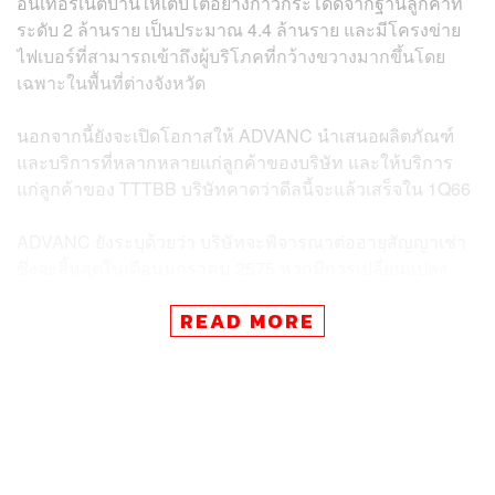
อินเทอร์เน็ตบ้านให้เติบโตอย่างก้าวกระโดดจากฐานลูกค้าที่
ระดับ 2 ล้านราย เป็นประมาณ 4.4 ล้านราย และมีโครงข่าย
ไฟเบอร์ที่สามารถเข้าถึงผู้บริโภคที่กว้างขวางมากขึ้นโดย
เฉพาะในพื้นที่ต่างจังหวัด
นอกจากนี้ยังจะเปิดโอกาสให้ ADVANC นำเสนอผลิตภัณฑ์
และบริการที่หลากหลายแก่ลูกค้าของบริษัท และให้บริการ
แก่ลูกค้าของ TTTBB บริษัทคาดว่าดีลนี้จะแล้วเสร็จใน 1Q66
ADVANC ยังระบุด้วยว่า บริษัทจะพิจารณาต่ออายุสัญญาเช่า
ซึ่งจะสิ้นสุดในเดือนมกราคม 2575 หากมีการเปลี่ยนแปลง
อัตราค่าเช่าอย่างมีนัยสำคัญ บริษัทจะพิจารณาเทียบกับทาง
READ MORE
เลือกอื่นๆ รวมถึงการจัดตั้งกองทุนรวมโครงสร้างพื้นฐานของ
บริษัทเอง เพื่อให้มั่นใจว่าต้นทุนการดำเนินงานอยู่ในระดับที่
เหมาะสมในระยะยาว
ซึ่ง InnovestX Research มองว่าเป็นการส่งสัญญาณจาก
ADVANC ว่าอัตราค่าเช่าปัจจุบันสำหรับ JASIF นั้นสูงเกินไป