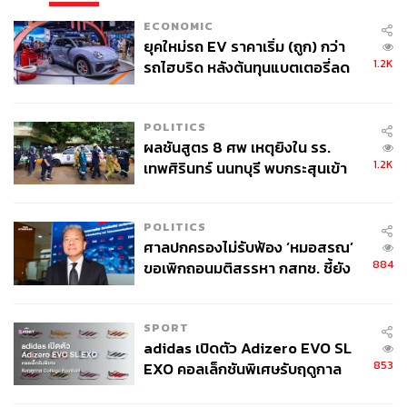
120
ECONOMIC
ยุคใหม่รถ EV ราคาเริ่ม (ถูก) กว่า
ABOUT THE AUTHOR
1.2K
รถไฮบริด หลังต้นทุนแบตเตอรี่ลด
ลง - จีนแห่บุกตลาดเกิดใหม่
THE STANDARD WEALTH
สำนักข่าวเศรษฐกิจ ธุรกิจ และการลงทุน โดย
POLITICS
ทีมข่าว THE STANDARD
ผลชันสูตร 8 ศพ เหตุยิงใน รร.
1.2K
เทพศิรินทร์ นนทบุรี พบกระสุนเข้า
จุดสำคัญ ‘ศีรษะ-หน้าอก’ ครูถูกยิง
4 นัด จากระยะไกล
POLITICS
ศาลปกครองไม่รับฟ้อง ‘หมอสรณ’
884
ขอเพิกถอนมติสรรหา กสทช. ชี้ยัง
ไม่ใช่ผู้เดือดร้อนเสียหาย
SPORT
adidas เปิดตัว Adizero EVO SL
853
EXO คอลเล็กชันพิเศษรับฤดูกาล
College Football