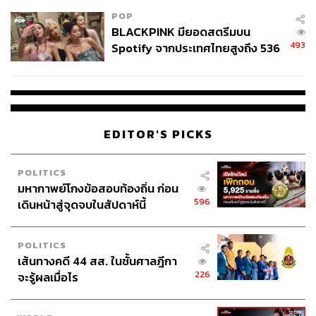
POP
BLACKPINK มียอดสตรีมบน
493
Spotify จากประเทศไทยสูงถึง 536
ล้านครั้ง ตลอด 10 ปีที่ผ่านมา
EDITOR'S PICKS
POLITICS
มหากาพย์โกงข้อสอบท้องถิ่น ก่อน
596
เดินหน้าสู่จุดจบในสัปดาห์นี้
POLITICS
เส้นทางคดี 44 สส. ในชั้นศาลฎีกา
226
จะรู้ผลเมื่อไร