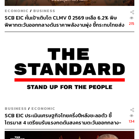
ผลกระทบด้านลบในระยะสั้นต่อกำไรของ ADVANC แต่จะมี
ECONOMIC
/
BUSINESS
ผลกระทบจำกัดต่อราคาเป้าหมายอ้างอิงวิธี DCF ดังนั้นจึงคง
SCB EIC หั่นเป้าเติบโต CLMV ปี 2569 เหลือ 6.2% พิษ
ราคาเป้าหมายของ ADVANC ไว้ที่ 225 บาทต่อหุ้น และคง
215
พิพาทตะวันออกกลางดันราคาพลังงานพุ่ง ชี้กระทบไทยส่ง
เรตติ้ง Outperform
ออกโตแผ่ว-ยอดเกินดุลการค้าลดลง
ในขณะที่ปรับราคาเป้าหมายอ้างอิงวิธี DCF ของ JASIF ลด
ลงสู่ 8.0 บาทต่อหน่วย (จาก 10.5 บาทต่อหุ้น) เพื่อสะท้อน
สมมติฐานอัตราค่าเช่าใหม่หลังสัญญาปัจจุบันหมดอายุ แต่ยัง
คงเรตติ้ง Neutral ราคาเป้าหมายของ JASIF จะอยู่ที่ 7.0 บาท
ต่อหน่วย หากไม่มีการต่อสัญญา
ข่าวที่เกี่ยวข้อง
8 หุ้นเนื้อทอง เซียนหุ้น รุมตอม ร่วมลงทุนติดอันดับผู้ถือ
หุ้นใหญ่
BUSINESS
/
ECONOMIC
9 หุ้น จ่ายเงินปันผลสูงมากกว่า 5% ตลอด 5 ปี แถมราค
SCB EIC ประเมินเศรษฐกิจไทยครึ่งปีหลังชะลอตัว ชี้
าตั้งแต่ต้นปียังบวก
134
ไตรมาส 4 เตรียมรับแรงกดดันสงครามตะวันออกกลาง-
10 หุ้น ขึ้น XD จ่ายเงินปันผลสูงสุดในรอบเดือน ก.ย. 65
กำแพงภาษีสหรัฐฯ ระลอกใหม่