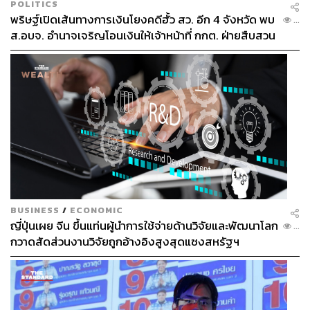
POLITICS
พริษฐ์เปิดเส้นทางการเงินโยงคดีฮั้ว สว. อีก 4 จังหวัด พบ
...
ส.อบจ. อำนาจเจริญโอนเงินให้เจ้าหน้าที่ กกต. ฝ่ายสืบสวน
BUSINESS
/
ECONOMIC
ญี่ปุ่นเผย จีน ขึ้นแท่นผู้นำการใช้จ่ายด้านวิจัยและพัฒนาโลก
...
กวาดสัดส่วนงานวิจัยถูกอ้างอิงสูงสุดแซงสหรัฐฯ