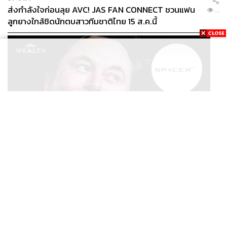
ส่งกำลังใจก่อนลุย AVC! JAS FAN CONNECT ชวนแฟน
...
ลูกยางใกล้ชิดนักตบสาวทีมชาติไทย 15 ส.ค.นี้
BUSINESS
/
ECONOMIC
ไทยปิดประตูไม่ให้ SpaceX ตั้งบริษัทและถือหุ้น 100% ใน
...
ไทย ชี้ดาวเทียมวงโคจรต่ำเป็นเรื่องอธิปไตย ไม่ยอมแลกใน
โต๊ะเจรจาการค้า