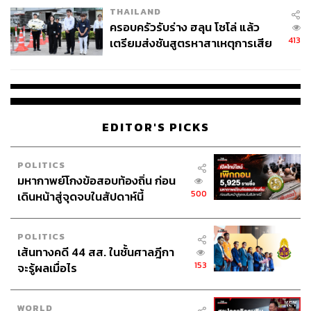
THAILAND
ครอบครัวรับร่าง ฮลุน โซโล่ แล้ว
413
เตรียมส่งชันสูตรหาสาเหตุการเสีย
ชีวิต
EDITOR'S PICKS
POLITICS
มหากาพย์โกงข้อสอบท้องถิ่น ก่อน
500
เดินหน้าสู่จุดจบในสัปดาห์นี้
POLITICS
เส้นทางคดี 44 สส. ในชั้นศาลฎีกา
153
จะรู้ผลเมื่อไร
WORLD