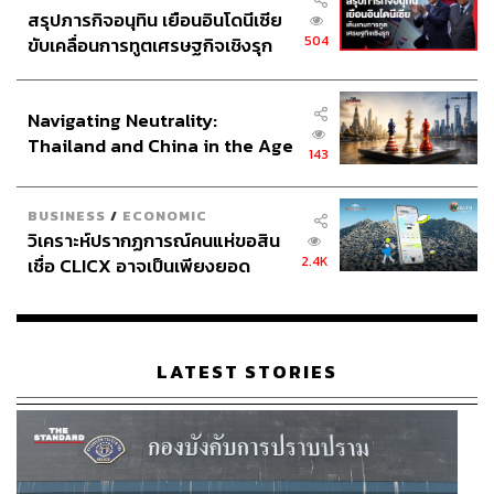
สรุปภารกิจอนุทิน เยือนอินโดนีเซีย
504
ขับเคลื่อนการทูตเศรษฐกิจเชิงรุก
ประกาศหุ้นส่วนยุทธศาสตร์ไทย –
อินโดนีเซีย
Navigating Neutrality:
Thailand and China in the Age
143
of a New Global Order
BUSINESS
/
ECONOMIC
วิเคราะห์ปรากฏการณ์คนแห่ขอสิน
2.4K
เชื่อ CLICX อาจเป็นเพียงยอด
ภูเขาน้ำแข็ง ของปัญหาหนี้ครัว
เรือนไทยที่ถูกซุกไว้
LATEST STORIES