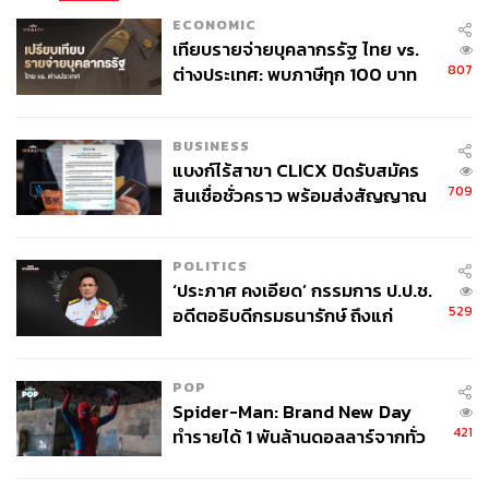
ECONOMIC
เทียบรายจ่ายบุคลากรรัฐ ไทย vs.
807
ต่างประเทศ: พบภาษีทุก 100 บาท
ของคนไทยใช้ไปกับข้าราชการเฉียด
40 บาท
BUSINESS
แบงก์ไร้สาขา CLICX ปิดรับสมัคร
709
สินเชื่อชั่วคราว พร้อมส่งสัญญาณ
เตือนกลุ่มกู้เงินผิดวัตถุประสงค์-ให้
ข้อมูลเท็จ เตรียมดำเนินคดีเด็ดขาด
POLITICS
‘ประภาศ คงเอียด’ กรรมการ ป.ป.ช.
529
อดีตอธิบดีกรมธนารักษ์ ถึงแก่
อนิจกรรม
POP
Spider-Man: Brand New Day
421
ทำรายได้ 1 พันล้านดอลลาร์จากทั่ว
โลกภายใน 6 วัน