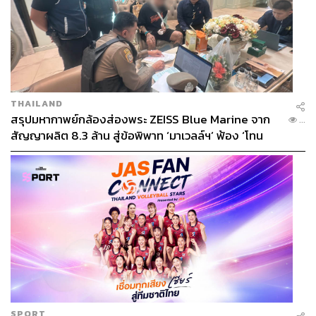
THAILAND
สรุปมหากาพย์กล้องส่องพระ ZEISS Blue Marine จาก
...
สัญญาผลิต 8.3 ล้าน สู่ข้อพิพาท ‘มาเวลล์ฯ’ ฟ้อง ‘โทน
บางแค’ ผิดนัดจ่ายหนี้-แอบระบุแบรนด์
SPORT