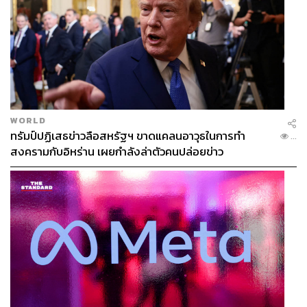
WORLD
ทรัมป์ปฏิเสธข่าวลือสหรัฐฯ ขาดแคลนอาวุธในการทำ
...
สงครามกับอิหร่าน เผยกำลังล่าตัวคนปล่อยข่าว