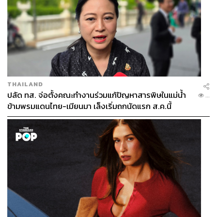
THAILAND
ปลัด ทส. จ่อตั้งคณะทำงานร่วมแก้ปัญหาสารพิษในแม่น้ำ
...
ข้ามพรมแดนไทย-เมียนมา เล็งเริ่มถกนัดแรก ส.ค.นี้