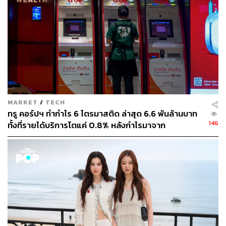
ด้านความเคลื่อนไหวราคาหุ้นวันนี้ (9 สิงหาคม) ราคาซื้อ
ขายอยู่ที่ 28 บาท เพิ่มขึ้น 0.75 บาท จากวันก่อนหน้า หรือคิด
เป็นการปรับตัวเพิ่มขึ้น 2.75% แต่หากเทียบจากราคาต้นปีจน
ปัจจุบัน ราคาหุ้นปรับตัวลดลงมาแล้ว 19.85%
สามารถติดตาม THE STANDARD WEALTH
ผ่านแอปพลิเคชันต่างๆ ที่คุณสะดวกหรือใช้งานอยู่แล้วได้เลย
MARKET
/
TECH
ทรู คอร์ปฯ ทำกำไร 6 ไตรมาสติด ล่าสุด 6.6 พันล้านบาท
146
ทั้งที่รายได้บริการโตแค่ 0.8% หลังกำไรมาจาก
ประสิทธิภาพและใบอนุญาตคลื่น ไม่ใช่การขยายรายได้
TAGS:
ผลประกอบการ
COM7
บริษัท คอมเซเว่น จำกัด (มหาชน)