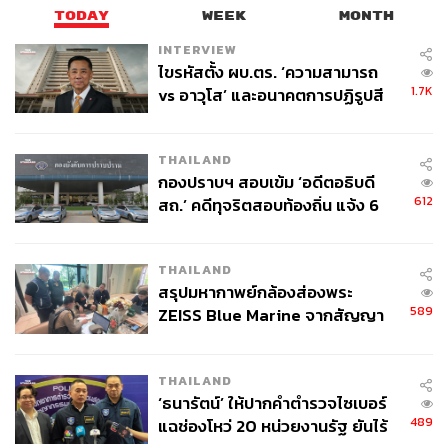
TODAY
WEEK
MONTH
INTERVIEW
ไขรหัสตั้ง ผบ.ตร. ‘ความสามารถ
1.7K
vs อาวุโส’ และอนาคตการปฏิรูปสี
กากี กับ พล.ต.อ. เอก อังสนานนท์
THAILAND
กองปราบฯ สอบเข้ม ‘อดีตอธิบดี
612
สถ.’ คดีทุจริตสอบท้องถิ่น แจ้ง 6
ข้อหาหนัก จ่อชง ป.ป.ช. 12 ส.ค. นี้
THAILAND
สรุปมหากาพย์กล้องส่องพระ
589
ZEISS Blue Marine จากสัญญา
ผลิต 8.3 ล้าน สู่ข้อพิพาท ‘มา
เวลล์ฯ’ ฟ้อง ‘โทน บางแค’ ผิดนัด
THAILAND
จ่ายหนี้-แอบระบุแบรนด์
‘ธนารัตน์’ ให้ปากคำตำรวจไซเบอร์
489
แฉช่องโหว่ 20 หน่วยงานรัฐ ยันไร้