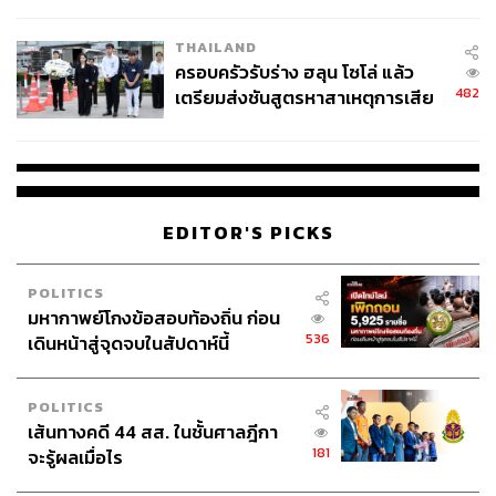
นัยทางการเมือง
THAILAND
ครอบครัวรับร่าง ฮลุน โซโล่ แล้ว
482
เตรียมส่งชันสูตรหาสาเหตุการเสีย
ชีวิต
EDITOR'S PICKS
POLITICS
มหากาพย์โกงข้อสอบท้องถิ่น ก่อน
536
เดินหน้าสู่จุดจบในสัปดาห์นี้
POLITICS
เส้นทางคดี 44 สส. ในชั้นศาลฎีกา
181
จะรู้ผลเมื่อไร