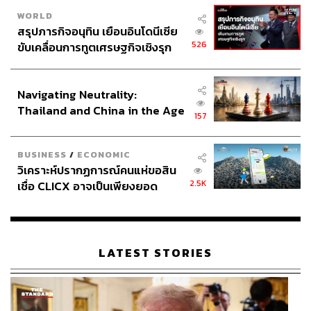
WORLD
สรุปภารกิจอนุทิน เยือนอินโดนีเซีย
526
ขับเคลื่อนการทูตเศรษฐกิจเชิงรุก
ประกาศหุ้นส่วนยุทธศาสตร์ไทย –
อินโดนีเซีย
Navigating Neutrality:
Thailand and China in the Age
157
of a New Global Order
BUSINESS
/
ECONOMIC
วิเคราะห์ปรากฏการณ์คนแห่ขอสิน
2.5K
เชื่อ CLICX อาจเป็นเพียงยอด
ภูเขาน้ำแข็ง ของปัญหาหนี้ครัว
เรือนไทยที่ถูกซุกไว้
LATEST STORIES