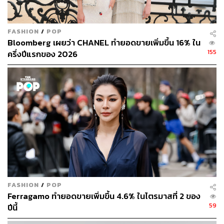
FASHION
/
POP
248
Bloomberg เผยว่า CHANEL ทำยอดขายเพิ่มขึ้น 16% ใน
155
ครึ่งปีแรกของ 2026
ABOUT THE AUTHOR
สกุลชัย เก่งอนันตานนท์
Content Creator สำนักข่าว THE
STANDARD WEALTH
FASHION
/
POP
Ferragamo ทำยอดขายเพิ่มขึ้น 4.6% ในไตรมาสที่ 2 ของ
59
ปีนี้