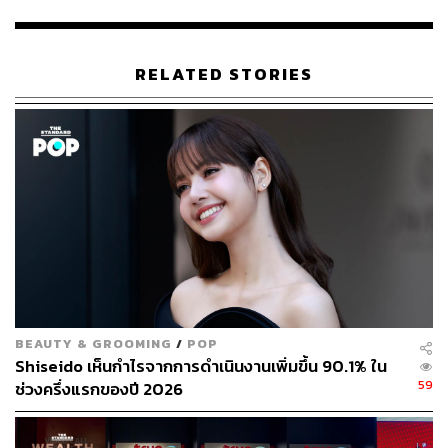
สุระ คณิตทวีกุล ประธานเจ้าหน้าที่บริหารของ COM7 เปิด
เผยว่า ในอีก 3 ปีข้างหน้า เชื่อว่าบริษัทจะยังคงเติบโตต่อได้
RELATED STORIES
โดยเฉลี่ยปีละประมาณ 10-20% จากการเติบโตของสินค้า
ใหม่ๆ อยู่ตลอดเวลา รวมทั้งการขยายอย่างต่อเนื่องเฉลี่ยปีละ
ประมาณ 150 แห่ง ซึ่งสาขาใหม่ๆ อาจจะขยายออกไปอยู่
นอกห้างสรรพสินค้ามากขึ้น
สำหรับธุรกิจใหม่อย่างเช่นธุรกิจร้านขายอาหารสัตว์หรือร้าน
ขายยา หรือแม้แต่ธุรกิจสินเชื่อ ปัจจุบันยังเป็นช่วงของการ
ทดลองและติดตามผลว่าเป็นอย่างไร โดยพิจารณาจากยอด
ขาย แต่ยังไม่ได้ให้ความสำคัญกับเรื่องกำไรมากนัก
“ช่วงแรกที่เริ่มตั้งธุรกิจใหม่มันอาจจะไม่ได้กำไร เพราะมี
BEAUTY & GROOMING
/
POP
เรื่องต้นทุนคงที่ มันคือการดูความเป็นไปได้ในแต่ละเรื่องที่
Shiseido เห็นกำไรจากการดำเนินงานเพิ่มขึ้น 90.1% ใน
เราทำ เช่น เรื่องช่องทางการจำหน่ายสินค้า เรื่องความ
59
ช่วงครึ่งแรกของปี 2026
ต้องการของลูกค้า นั่นเป็นปัจจัยที่จะช่วยให้เราขยายธุรกิจต่อ
ไปได้”