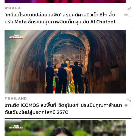
WORLD
‘เหมือนโรงงานปล่อยมลพิษ’ สรุปคดีศาลนิวเม็กซิโก สั่ง
...
ปรับ Meta ชี้กระทบสุขภาพจิตเด็ก คุมเข้ม AI Chatbot
THAILAND
เกาะติด ICOMOS ลงพื้นที่ ‘วัดอุโมงค์’ ประเมินคุณค่าล้านนา
...
ดันเชียงใหม่สู่มรดกโลกปี 2570