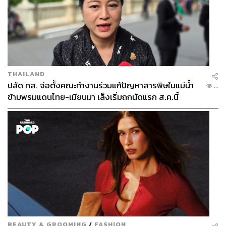
THAILAND
ปลัด ทส. จ่อตั้งคณะทำงานร่วมแก้ปัญหาสารพิษในแม่น้ำ
...
ข้ามพรมแดนไทย-เมียนมา เล็งเริ่มถกนัดแรก ส.ค.นี้
BEAUTY & GROOMING
/
FASHION