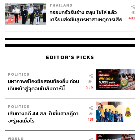
THAILAND
ครอบครัวรับร่าง ฮลุน โซโล่ แล้ว
482
เตรียมส่งชันสูตรหาสาเหตุการเสีย
ชีวิต
EDITOR'S PICKS
POLITICS
มหากาพย์โกงข้อสอบท้องถิ่น ก่อน
536
เดินหน้าสู่จุดจบในสัปดาห์นี้
POLITICS
เส้นทางคดี 44 สส. ในชั้นศาลฎีกา
181
จะรู้ผลเมื่อไร
WORLD