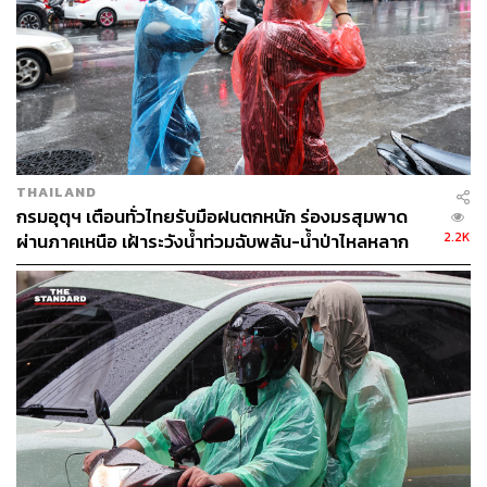
กรุงเทพฯ และปริมณฑล มีหมอกบางในตอนเช้า อุณหภูมิต่ำ
สุด 23-25 องศาเซลเซียส อุณหภูมิสูงสุด 33-34 องศา
เซลเซียส ลมตะวันออกเฉียงเหนือ ความเร็ว 10-20 กม./ชม.
TAGS:
หมอก
อัคคีภัย
พยากรณ์อากาศ
อากาศหนาว
ภาคเหนือ
ภาคใต้
ภาคกลาง
อากาศเย็น
กรมอุตุนิยมวิทยา
ฝนฟ้าคะนอง
อ่าวไทย
THAILAND
ฝุ่นละออง
กรมอุตุฯ เตือนทั่วไทยรับมือฝนตกหนัก ร่องมรสุมพาด
2.2K
ผ่านภาคเหนือ เฝ้าระวังน้ำท่วมฉับพลัน-น้ำป่าไหลหลาก
98