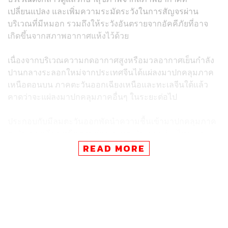
เปลี่ยนแปลง และเพิ่มความระมัดระวังในการสัญจรผ่าน
บริเวณที่มีหมอก รวมถึงให้ระวังอันตรายจากอัคคีภัยที่อาจ
เกิดขึ้นจากสภาพอากาศแห้งไว้ด้วย
เนื่องจากบริเวณความกดอากาศสูงหรือมวลอากาศเย็นกำลัง
ปานกลางระลอกใหม่จากประเทศจีนได้แผ่ลงมาปกคลุมภาค
เหนือตอนบน ภาคตะวันออกเฉียงเหนือและทะเลจีนใต้แล้ว
คาดว่าจะแผ่ลงมาปกคลุมภาคอื่นๆ ในระยะต่อไป
ประกอบกับมีลมตะวันออกพัดนำความชื้นเข้ามาปกคลุมภาค
ตะวันออกเฉียงเหนือตอนล่าง ภาคตะวันออก อ่าวไทย และ
ภาคใต้ สำหรับบริเวณอ่าวไทยและทะเลอันดามันมีคลื่นสูง
READ MORE
ประมาณ 1 เมตร บริเวณฝนฟ้าคะนองคลื่นสูงมากกว่า 1
เมตร
ในระยะนี้ ภาคเหนือ ภาคกลาง และภาคตะวันออก ยังมีการ
สะสมของฝุ่นละออง หมอกควัน อยู่ในเกณฑ์ปานกลางถึงมาก
เนื่องจากลมที่พัดปกคลุมในบริเวณดังกล่าวมีกำลังอ่อน