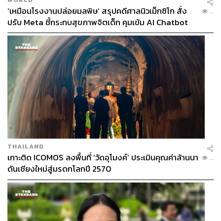
‘เหมือนโรงงานปล่อยมลพิษ’ สรุปคดีศาลนิวเม็กซิโก สั่ง
...
ปรับ Meta ชี้กระทบสุขภาพจิตเด็ก คุมเข้ม AI Chatbot
THAILAND
เกาะติด ICOMOS ลงพื้นที่ ‘วัดอุโมงค์’ ประเมินคุณค่าล้านนา
...
ดันเชียงใหม่สู่มรดกโลกปี 2570