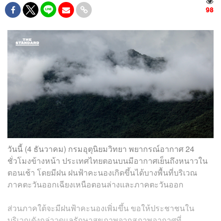
98
วันนี้ (4 ธันวาคม) กรมอุตุนิยมวิทยา พยากรณ์อากาศ 24
ชั่วโมงข้างหน้า ประเทศไทยตอนบนมีอากาศเย็นถึงหนาวใน
ตอนเช้า โดยมีฝน ฝนฟ้าคะนองเกิดขึ้นได้บางพื้นที่บริเวณ
ภาคตะวันออกเฉียงเหนือตอนล่างและภาคตะวันออก
ส่วนภาคใต้จะมีฝนฟ้าคะนองเพิ่มขึ้น ขอให้ประชาชนใน
บริเวณดังกล่าวดูแลรักษาสุขภาพจากสภาพอากาศที่