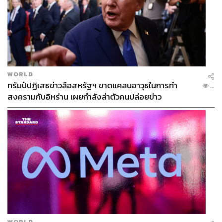
WORLD
ทรัมป์ปฏิเสธข่าวลือสหรัฐฯ ขาดแคลนอาวุธในการทำ
...
สงครามกับอิหร่าน เผยกำลังล่าตัวคนปล่อยข่าว
WORLD