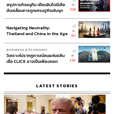
สรุปภารกิจอนุทิน เยือนอินโดนีเซีย
526
ขับเคลื่อนการทูตเศรษฐกิจเชิงรุก
ประกาศหุ้นส่วนยุทธศาสตร์ไทย –
อินโดนีเซีย
Navigating Neutrality:
Thailand and China in the Age
157
of a New Global Order
BUSINESS
/
ECONOMIC
วิเคราะห์ปรากฏการณ์คนแห่ขอสิน
2.5K
เชื่อ CLICX อาจเป็นเพียงยอด
ภูเขาน้ำแข็ง ของปัญหาหนี้ครัว
เรือนไทยที่ถูกซุกไว้
LATEST STORIES