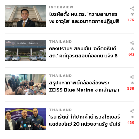
INTERVIEW
ไขรหัสตั้ง ผบ.ตร. ‘ความสามารถ
1.7K
vs อาวุโส’ และอนาคตการปฏิรูปสี
กากี กับ พล.ต.อ. เอก อังสนานนท์
THAILAND
กองปราบฯ สอบเข้ม ‘อดีตอธิบดี
612
สถ.’ คดีทุจริตสอบท้องถิ่น แจ้ง 6
ข้อหาหนัก จ่อชง ป.ป.ช. 12 ส.ค. นี้
THAILAND
สรุปมหากาพย์กล้องส่องพระ
589
ZEISS Blue Marine จากสัญญา
ผลิต 8.3 ล้าน สู่ข้อพิพาท ‘มา
เวลล์ฯ’ ฟ้อง ‘โทน บางแค’ ผิดนัด
THAILAND
จ่ายหนี้-แอบระบุแบรนด์
‘ธนารัตน์’ ให้ปากคำตำรวจไซเบอร์
489
แฉช่องโหว่ 20 หน่วยงานรัฐ ยันไร้
นัยทางการเมือง