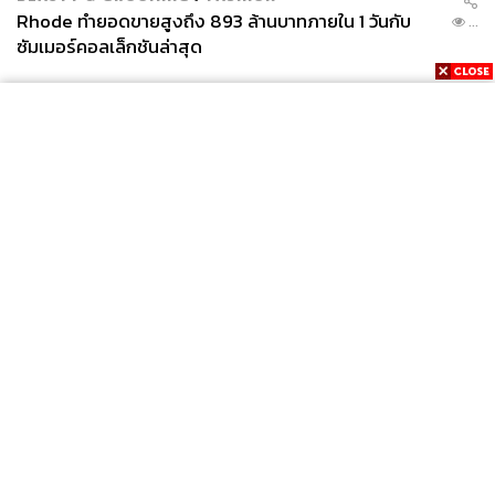
Rhode ทำยอดขายสูงถึง 893 ล้านบาทภายใน 1 วันกับ
...
ซัมเมอร์คอลเล็กชันล่าสุด
News
Wealth
Pop
Podcast
Video
Now
Opinion
Careers
Events
Privacy
About
Contact
Policy
FOR
ADVERTISING
MEMBERSHIP