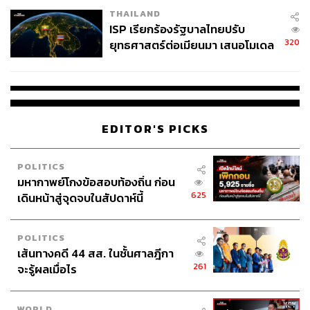
THAILAND
ISP เรียกร้องรัฐบาลไทยปรับ
320
ยุทธศาสตร์ต่อเมียนมา เสนอโมเดล
‘3 ระเบียง’ รับมือภัยคุกคามข้าม
แดน
EDITOR'S PICKS
POLITICS
มหากาพย์โกงข้อสอบท้องถิ่น ก่อน
625
เดินหน้าสู่จุดจบในสัปดาห์นี้
POLITICS
เส้นทางคดี 44 สส. ในชั้นศาลฎีกา
261
จะรู้ผลเมื่อไร
WORLD