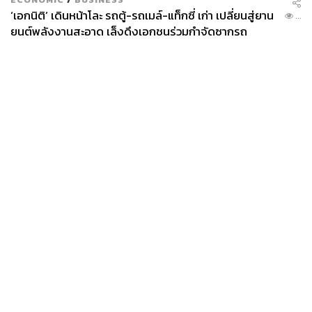
‘เอกนิติ’ เดินหน้าโละ รถตู้-รถเมล์-แท็กซี่ เก่า เปลี่ยนสู่ยาน
...
ยนต์พลังงานสะอาด เล็งดึงเอกชนร่วมกำจัดซากรถ
News
Wealth
Pop
Podcast
Video
Now
Opinion
Careers
Events
Privacy
About
Contact
Policy
FOR
ADVERTISING
MEMBERSHIP