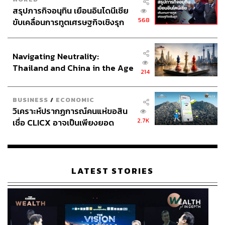
สรุปภารกิจอนุทิน เยือนอินโดนีเซีย
568
ขับเคลื่อนการทูตเศรษฐกิจเชิงรุก
ประกาศหุ้นส่วนยุทธศาสตร์ไทย –
อินโดนีเซีย
Navigating Neutrality:
Thailand and China in the Age
214
of a New Global Order
BUSINESS
/
ECONOMIC
วิเคราะห์ปรากฏการณ์คนแห่ขอสิน
2.7K
เชื่อ CLICX อาจเป็นเพียงยอด
ภูเขาน้ำแข็ง ของปัญหาหนี้ครัว
เรือนไทยที่ถูกซุกไว้
LATEST STORIES