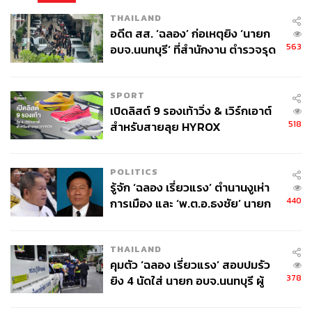
THAILAND
อดีต สส. ‘ฉลอง’ ก่อเหตุยิง ‘นายก
563
อบจ.นนทบุรี’ ที่สำนักงาน ตำรวจรุด
ลงพื้นที่
SPORT
เปิดลิสต์ 9 รองเท้าวิ่ง & เวิร์กเอาต์
518
สำหรับสายลุย HYROX
POLITICS
รู้จัก ‘ฉลอง เรี่ยวแรง’ ตำนานงูเห่า
440
การเมือง และ ‘พ.ต.อ.ธงชัย’ นายก
อบจ. นนทบุรี หลายสมัย บุคคล
สำคัญในเหตุยิง
THAILAND
คุมตัว ‘ฉลอง เรี่ยวแรง’ สอบปมรัว
378
ยิง 4 นัดใส่ นายก อบจ.นนทบุรี ผู้
ว่าฯ ลงพื้นที่ตรวจสอบเร่งหาสาเหตุ