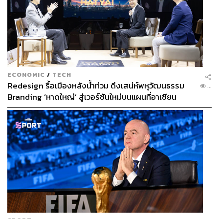
ECONOMIC
/
TECH
Redesign รื้อเมืองหลังน้ำท่วม ดึงเสน่ห์พหุวัฒนธรรม
...
Branding ‘หาดใหญ่’ สู่เวอร์ชันใหม่บนแผนที่อาเซียน