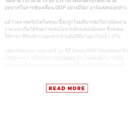
“ผมคาดว่าภายใน 10-20 ปี เราจะได้เห็นคริปโตเข้ามามี
บทบาทในการขับเคลื่อน GDP อย่างมีนัย” อาร์มสตรองกล่าว
แม้ว่าตลาดคริปโตในขณะนี้จะถูกโจมตีจากนักวิจารณ์หลาย
ราย และเริ่มได้รับความสนใจจากนักลงทุนน้อยลง ซึ่งส่งผล
ให้ราคา Bitcoin ร่วงลงจากช่วงต้นปีที่ผ่านมาไปแล้ว 17%
แต่อาร์มสตรอง และ แคธี วูด ซีอีโ
อของ ARK Investment ซึ่ง
เป็นผู้ลงทุนรายใหญ่ของ
Coinbase
ถือเป็นสองผู้บริหารที่ยัง
คงออกมาให้ความเห็นแสดงความเชื่อมั่นในคริปโตบ่อยครั้ง
โดยล่าสุดวูดได้ออกมาแสดงความเชื่อมั่นในเทคโนโลยี DeFi
ว่ามีโอกาสเติบโตได้สูง พร้อมวิจารณ์ความชัดเจนของกฎ
READ MORE
ระเบียบเกี่ยวกับคริปโตในสหรัฐฯ ที่มีความล่าช้า
ขณะที่อาร์มสตรองกล่าวเสริมว่า เสียงวิพากษ์วิจารณ์คริปโต
ที่เริ่มดังขึ้นในขณะนี้ยังมาจากคนกลุ่มน้อย พร้อมระบุด้วยว่า
50% หรือมากกว่าของสมาชิกสภาสหรัฐฯ ในเวลานี้มีมุมมอง
ที่ให้การสนับสนุนอุตสาหกรรมคริปโต