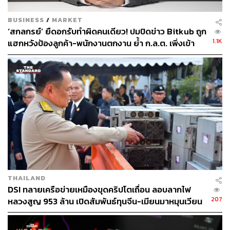
BUSINESS
/
MARKET
‘สกลกรย์’ ยืดอกรับทำผิดคนเดียว! ปมปิดข่าว Bitkub ถูก
1.1K
แฮกหวังป้องลูกค้า-พนักงานตกงาน ย้ำ ก.ล.ต. เพิ่งเข้า
ตรวจ เมื่อปี 68
THAILAND
DSI ทลายเครือข่ายเหมืองขุดคริปโตเถื่อน ลอบลากไฟ
207
หลวงสูญ 953 ล้าน เปิดสัมพันธ์ทุนจีน-เมียนมาหมุนเวียน
หมื่นล้าน