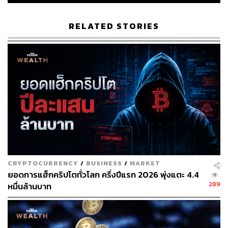
RELATED STORIES
35
ABOUT THE AUTHOR
ดำรงเกียรติ มาลา
Content Creator THE STANDARD WEALTH
CRYPTOCURRENCY
/
BUSINESS
/
MARKET
ยอดการแฮ็กคริปโตทั่วโลก ครึ่งปีแรก 2026 พุ่งแตะ 4.4
289
หมื่นล้านบาท