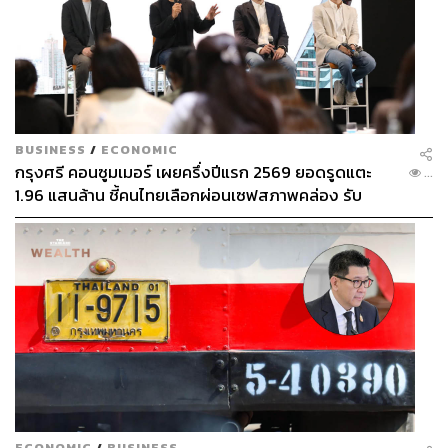
BUSINESS
/
ECONOMIC
กรุงศรี คอนซูมเมอร์ เผยครึ่งปีแรก 2569 ยอดรูดแตะ
...
1.96 แสนล้าน ชี้คนไทยเลือกผ่อนเซฟสภาพคล่อง รับ
เศรษฐกิจผันผวนฉุดผลประกอบการพลาดเป้า
ECONOMIC
/
BUSINESS