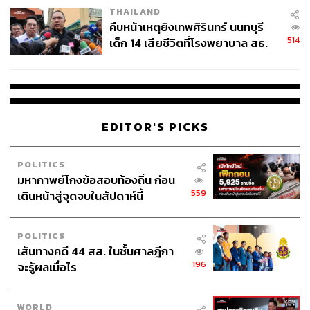
THAILAND
คืบหน้าเหตุยิงเทพศิรินทร์ นนทบุรี
514
เด็ก 14 เสียชีวิตที่โรงพยาบาล สธ.
ยืนยันครูเสียชีวิต 5 ราย เจ็บ 22
ราย
EDITOR'S PICKS
POLITICS
มหากาพย์โกงข้อสอบท้องถิ่น ก่อน
559
เดินหน้าสู่จุดจบในสัปดาห์นี้
POLITICS
เส้นทางคดี 44 สส. ในชั้นศาลฎีกา
196
จะรู้ผลเมื่อไร
WORLD