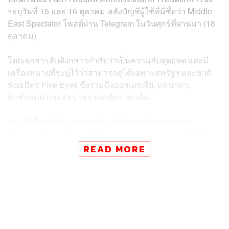
ระบุวันที่ 15 และ 16 ตุลาคม หลังบัญชีผู้ใช้ที่มีชื่อว่า Middle
East Spectator โพสต์ผ่าน Telegram ในวันศุกร์ที่ผ่านมา (18
ตุลาคม)
โดยเอกสารลับดังกล่าวกำกับว่าเป็นความลับสุดยอด และมี
เครื่องหมายที่ระบุไว้ว่าสามารถดูได้เฉพาะสหรัฐฯ และชาติ
พันธมิตร Five Eyes ซึ่งรวมถึงออสเตรเลีย, แคนาดา,
นิวซีแลนด์ และสหราชอาณาจักร เท่านั้น
ขณะที่เนื้อหาในเอกสารอธิบายถึงการเตรียมการของ
อิสราเอลเพื่อโจมตีตอบโต้อิหร่าน โดยเอกสารฉบับหนึ่งซึ่ง
ระบุว่าจัดทำโดยสำนักงานข่าวกรองภูมิสารสนเทศแห่งชาติ
READ MORE
แสดงให้เห็นแผนของอิสราเอลที่เกี่ยวข้องกับการเคลื่อนย้าย
อาวุธยุทโธปกรณ์ไปยังจุดต่างๆ
ส่วนเอกสารอีกฉบับที่มาจากหน่วยงานความมั่นคงแห่งชาติ
ระบุรายละเอียดการซ้อมรบของกองทัพอากาศอิสราเอลที่
เกี่ยวข้องกับขีปนาวุธจากอากาศสู่พื้น ซึ่งเชื่อกันว่าเป็นการ