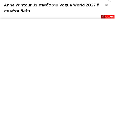
Anna Wintour ประกาศจัดงาน Vogue World 2027 ที่
...
ซานฟรานซิสโก
News
Wealth
Pop
Podcast
Video
Now
Opinion
Careers
Events
Privacy
About
Contact
Policy
FOR
ADVERTISING
MEMBERSHIP