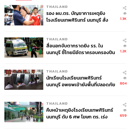
THAILAND
รอง ผบ.ตร. บัญชาการเหตุยิง
1.3K
โรงเรียนเทพศิรินทร์ นนทบุรี สั่ง
ค้นหา 2 รอบยืนยันไร้คนติดค้าง พบ
ศพปู่-ย่าที่บ้านพักผู้ก่อเหตุ
THAILAND
สื่อนอกจับตากราดยิง รร. ใน
1.2K
นนทบุรี ชี้ไทยมีอัตราครอบครองปืน
สูงในระดับต้นของภูมิภาค
THAILAND
นักเรียนโรงเรียนเทพศิรินทร์
804
นนทบุรี อพยพเข้ายังพื้นที่ปลอดภัย
ชั่วคราว หลังเหตุใช้อาวุธปืนภายใน
โรงเรียนคลี่คลาย
THAILAND
คืบหน้าเหตุยิงโรงเรียนเทพศิรินทร์
659
นนทบุรี ดับ 6 ศพ โฆษก ตร. เร่ง
สอบปมขโมยปืนปู่ก่อเหตุ