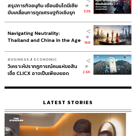
สรุปภารกิจอนุทิน เยือนอินโดนีเซีย
539
ขับเคลื่อนการทูตเศรษฐกิจเชิงรุก
ประกาศหุ้นส่วนยุทธศาสตร์ไทย –
อินโดนีเซีย
Navigating Neutrality:
Thailand and China in the Age
168
of a New Global Order
BUSINESS
/
ECONOMIC
วิเคราะห์ปรากฏการณ์คนแห่ขอสิน
2.6K
เชื่อ CLICX อาจเป็นเพียงยอด
ภูเขาน้ำแข็ง ของปัญหาหนี้ครัว
เรือนไทยที่ถูกซุกไว้
LATEST STORIES