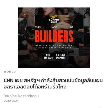
WORLD
CNN เผย สหรัฐฯ กำลังสืบสวนปมข้อมูลลับแผน
อิสราเอลตอบโต้อิหร่านรั่วไหล
โดย
วิโรจน์ เลิศจิตต์ธรรม
20.10.2024