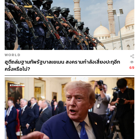
ABOUT THE AUTHOR
วิโรจน์ เลิศจิตต์ธรรม
Senior Content Creator กองข่าวต่างประเทศ
THE STANDARD
WORLD
ฮูตีถล่มฐานทัพรัฐบาลเยเมน สงครามกำลังเสี่ยงปะทุอีก
69
ครั้งหรือไม่?