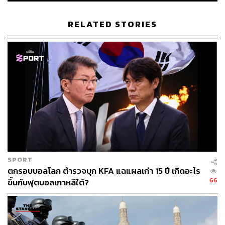
อิสราเอลในการตอบโต้การโจมตีของอิหร่านถูกเปิดเผย ก็
ถือว่าเป็นการรั่วไหลของข้อมูลลับที่ร้ายแรง และอาจส่งผล
RELATED STORIES
ให้การประสานงานในอนาคตระหว่างสหรัฐฯ และอิสราเอลมี
ความท้าทายมากยิ่งขึ้น
ภาพ: Bill Clark / Contributor
อ้างอิง:
https://edition.cnn.com/2024/10/19/politics/us-israel-i
ran-intelligence-documents/index.html
TAGS:
Iran
Israel
CNN
USA
SPORT
ตกรอบบอลโลก ตำรวจบุก KFA แฉแผลเก่า 15 ปี เกิดอะไร
66
ขึ้นกับฟุตบอลเกาหลีใต้?
1.4K