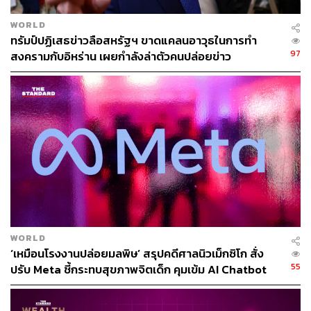
WORLD
ทรัมป์ปฏิเสธข่าวลือสหรัฐฯ ขาดแคลนอาวุธในการทำ
97
สงครามกับอิหร่าน เผยกำลังล่าตัวคนปล่อยข่าว
WORLD
‘เหมือนโรงงานปล่อยมลพิษ’ สรุปคดีศาลนิวเม็กซิโก สั่ง
55
ปรับ Meta ชี้กระทบสุขภาพจิตเด็ก คุมเข้ม AI Chatbot