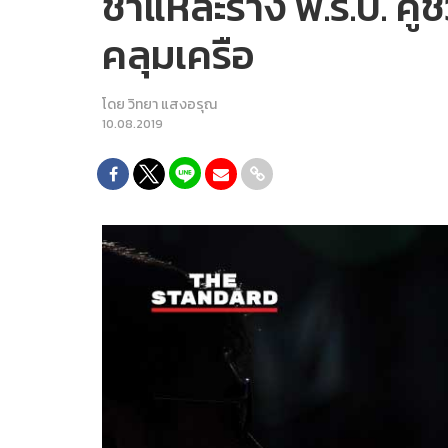
ชำแหละร่าง พ.ร.บ. คู่ช
คลุมเครือ
โดย
วิทยา แสงอรุณ
10.08.2019