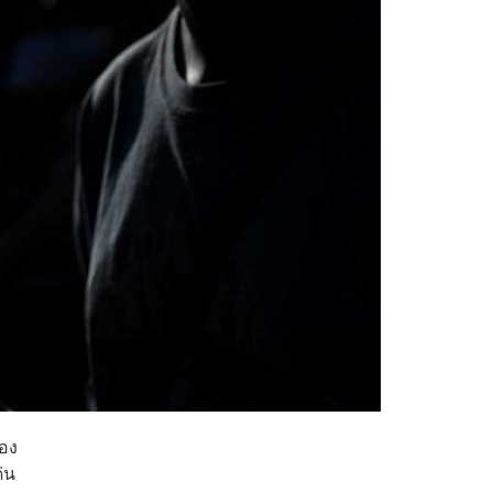
ของ
่น