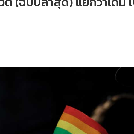
ีวิต (ฉบับล่าสุด) แย่กว่าเดิม 