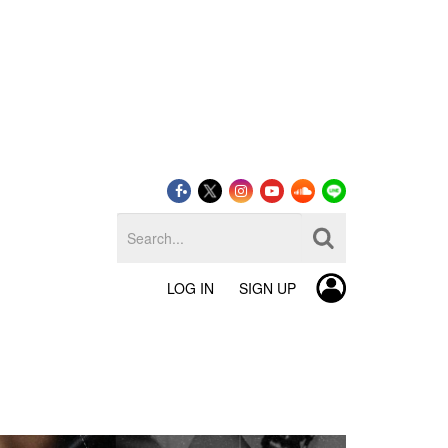
LOG IN
SIGN UP