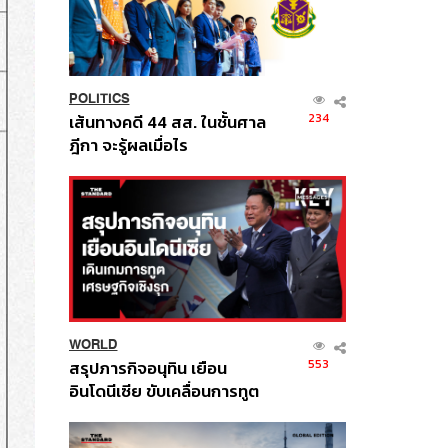
POLITICS
234
เส้นทางคดี 44 สส. ในชั้นศาล
ฎีกา จะรู้ผลเมื่อไร
WORLD
553
สรุปภารกิจอนุทิน เยือน
อินโดนีเซีย ขับเคลื่อนการทูต
เศรษฐกิจเชิงรุก ประกาศหุ้น
ส่วนยุทธศาสตร์ไทย –