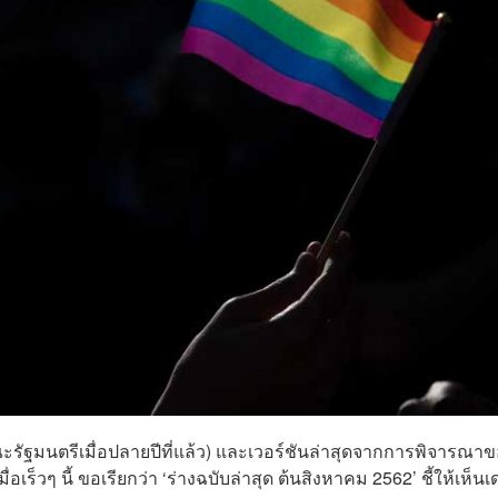
านคณะรัฐมนตรีเมื่อปลายปีที่แล้ว) และเวอร์ชันล่าสุดจากการพิจารณา
็วๆ นี้ ขอเรียกว่า ‘ร่างฉบับล่าสุด ต้นสิงหาคม 2562’ ชี้ให้เห็นเด