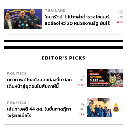
THAILAND
‘ธนารัตน์’ ให้ปากคำตำรวจไซเบอร์
ความสำเร็จในปีนี้สะท้อนบทบาทของ ธนาคาร ซีไอเอ็มบี
453
แฉช่องโหว่ 20 หน่วยงานรัฐ ยันไร้
ไทย ในฐานะผู้นำด้าน Wealth และ Digital Banking ซึ่งเป็น
นัยทางการเมือง
หัวใจสำคัญที่ธนาคารให้ความสำคัญและพัฒนาอย่างต่อ
เนื่อง เพื่อยกระดับประสบการณ์ทางการเงินของลูกค้าในทุก
มิติ และตอกย้ำบทบาท ในการขับเคลื่อนลูกค้าและสังคมให้
เติบโตไปด้วยกัน ไม่เพียงในฐานะสถาบันการเงิน แต่ในฐานะ
EDITOR'S PICKS
‘พันธมิตรที่รับผิดชอบและเติบโตไปพร้อมกัน’ ผ่านกลยุทธ์ที่
อาศัยข้อมูลเชิงลึก (Data-Driven Marketing) และความเข้าใจ
ลูกค้าอย่างแท้จริง ภายใต้แนวคิด ‘Simpler, Better, Faster’ ที่
POLITICS
มหากาพย์โกงข้อสอบท้องถิ่น ก่อน
มุ่งมอบประสบการณ์ทางการเงินที่ง่ายกว่า ดีกว่า และเร็วกว่า
530
เดินหน้าสู่จุดจบในสัปดาห์นี้
ให้กับลูกค้าทุกกลุ่ม
POLITICS
สามารถติดตาม THE STANDARD WEALTH
เส้นทางคดี 44 สส. ในชั้นศาลฎีกา
ผ่านแอปพลิเคชันต่างๆ ที่คุณสะดวกหรือใช้งานอยู่แล้วได้เลย
177
จะรู้ผลเมื่อไร