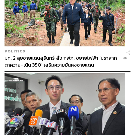
POLITICS
มท. 2 ลุยชายแดนสุรินทร์ สั่ง กฟภ. ขยายไฟฟ้า ‘ปราสาท
...
ตาควาย–เนิน 350’ เสริมความมั่นคงชายแดน