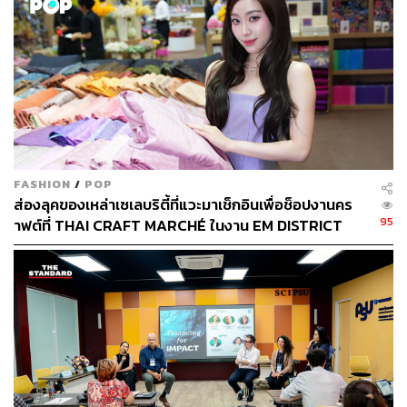
ผลกระทบต่อสิ่งแวดล้อม พร้อมปั้นนักออกแบบที่ใส่ใจโลก
FASHION
/
POP
ส่องลุคของเหล่าเซเลบริตี้ที่แวะมาเช็กอินเพื่อช็อปงานคร
95
าฟต์ที่ THAI CRAFT MARCHÉ ในงาน EM DISTRICT
SENSE OF THAI 2026 [PR NEWS]
CIMB THAI App คว้ารางวัล Silver สาขา Excellence
in Data-Driven Marketing จากผลงาน Application-
Based Customer Onboard & Retention ที่ใช้ข้อมูล
เป็นเครื่องมือสำคัญในการทำความเข้าใจความ
ต้องการของลูกค้า เพื่อเพิ่มทั้งการเติบโตของฐานลูกค้า
ใหม่และการรักษาความสัมพันธ์กับลูกค้าปัจจุบันอย่าง