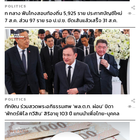
POLITICS
ก กลาง ฟันโกงสอบท้องถิ่น 5,925 ราย ประกาศบัญชีใหม่
...
7 ส.ค. ส่วน 97 ราย รอ ป.ป.ช. ขีดเส้นแล้วเสร็จ 31 ส.ค.
POLITICS
ทักษิณ ร่วมสวดพระอภิธรรมศพ ‘พล.ต.ท. ผ่อน’ บิดา
...
‘พักตร์พิไล ทวีสิน’ สิริอายุ 103 ปี แกนนำเพื่อไทย-บุคคล
หลากวงการร่วมอาลัย