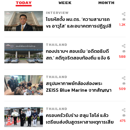
TODAY
WEEK
MONTH
นาย กิตติ์ธเนศ เน้นย้ำว่า “ความสำเร็จครั้งนี้ไม่ใช่เพียงการ
คว้ารางวัล แต่คือการสะท้อนถึงพลังของทีมการตลาด CIMB
INTERVIEW
ไขรหัสตั้ง ผบ.ตร. ‘ความสามารถ
THAI ที่กล้าคิด กล้าทำ และท้าทายกรอบเดิม ๆ และมุ่งพัฒนา
1.2K
vs อาวุโส’ และอนาคตการปฏิรูปสี
อย่างต่อเนื่อง เพื่อสร้างสิ่งใหม่ที่มีคุณค่า เราภูมิใจในทุกก้าว
กากี กับ พล.ต.อ. เอก อังสนานนท์
ที่ทีมได้ร่วมกันสร้างขึ้น และนี่คือก้าวสำคัญสู่ New Era ของ
การตลาดธนาคาร ที่ไม่ได้แค่สร้างแบรนด์ แต่ยังสร้างการ
THAILAND
เข้าถึงทางการเงินให้กับทุกคน”
กองปราบฯ สอบเข้ม ‘อดีตอธิบดี
588
สถ.’ คดีทุจริตสอบท้องถิ่น แจ้ง 6
ข้อหาหนัก จ่อชง ป.ป.ช. 12 ส.ค. นี้
THAILAND
สรุปมหากาพย์กล้องส่องพระ
509
ZEISS Blue Marine จากสัญญา
ผลิต 8.3 ล้าน สู่ข้อพิพาท ‘มา
เวลล์ฯ’ ฟ้อง ‘โทน บางแค’ ผิดนัด
THAILAND
จ่ายหนี้-แอบระบุแบรนด์
ครอบครัวรับร่าง ฮลุน โซโล่ แล้ว
475
เตรียมส่งชันสูตรหาสาเหตุการเสีย
ชีวิต