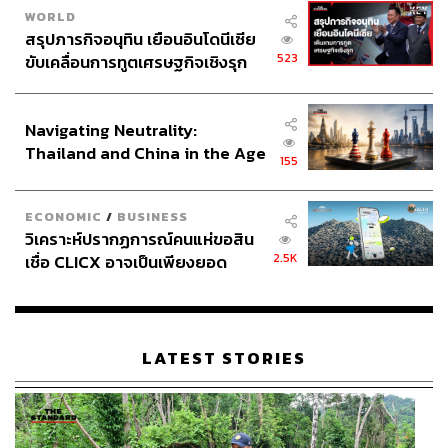
WORLD
สรุปภารกิจอนุทิน เยือนอินโดนีเซีย
523
ขับเคลื่อนการทูตเศรษฐกิจเชิงรุก
TAGS:
การตลาด
ธนาคารซีไอเอ็มบี ไทย
PR News
ประกาศหุ้นส่วนยุทธศาสตร์ไทย –
รางวัล
CIMB THAI
อินโดนีเซีย
Navigating Neutrality:
Thailand and China in the Age
155
of a New Global Order
ECONOMIC
/
BUSINESS
วิเคราะห์ปรากฏการณ์คนแห่ขอสิน
2.5K
เชื่อ CLICX อาจเป็นเพียงยอด
174
ภูเขาน้ำแข็ง ของปัญหาหนี้ครัว
เรือนไทยที่ถูกซุกไว้
ABOUT THE AUTHOR
LATEST STORIES
THE STANDARD WEALTH
สำนักข่าวเศรษฐกิจ ธุรกิจ และการลงทุน โดย
ทีมข่าว THE STANDARD