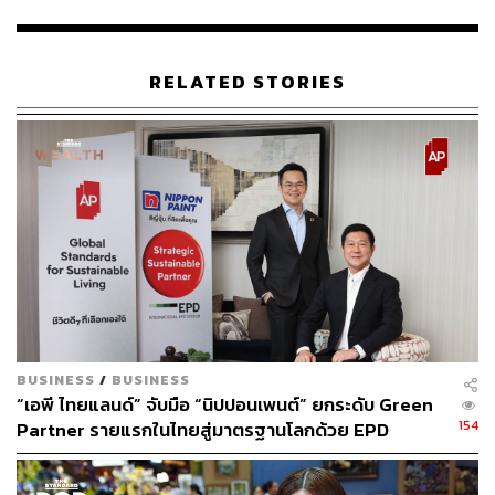
4 รางวัลใหญ่: ระดับ Gold 3 สาขา ได้แก่ Excellence in
Brand Strategy, Excellence in Content Marketing
และ Excellence in Influencer / KOLs Marketing และ
RELATED STORIES
ระดับ Bronze สาขา Excellence in Digital Marketing
ตอกย้ำความมุ่งมั่นในการเปิดโอกาสให้ลูกค้าเข้าถึง
ความรู้ด้านการเงินการลงทุน ผ่านแพลตฟอร์ม LINE
OA: Wealth & Preferred ที่ผสานเทคโนโลยีเข้ากับ
ความเชี่ยวชาญของที่ปรึกษา สื่อสารเนื้อหาการเงินที่
เข้าใจง่าย เข้าถึงได้ และสร้างความมั่นใจในทุกการ
ตัดสินใจของลูกค้า
ซึ่งหากท่านใดสนใจสามารถสอบถามรายละเอียดเพิ่มเติมที่
h
ttps://lin.ee/Ab5VzbZ
พิเศษ! สำหรับลูกค้าสมาชิก CIMB
Preferred สามารถใช้บริการสมาชิกได้แบบครบวงจรบน
BUSINESS
/
BUSINESS
LINE OA Wealth & Preferred ทั้งการเช็กคะแนน แลกรับ
“เอพี ไทยแลนด์” จับมือ “นิปปอนเพนต์” ยกระดับ Green
สิทธิพิเศษ รับบริการผู้ช่วยส่วนตัวผ่านแชทตลอด 24 ชม. และ
154
Partner รายแรกในไทยสู่มาตรฐานโลกด้วย EPD
ที่ปรึกษาทางการเงิน
International พร้อมชูแนวคิด Global Standards for
Global Sustainable Living ส่งมอบบ้านคุณภาพ ลด