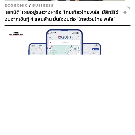
ECONOMIC
/
BUSINESS
‘เอกนิติ’ เผยอยู่ระหว่างหารือ ‘ไทยเที่ยวไทยพลัส’ มีสิทธิใช้
...
งบจากเงินกู้ 4 แสนล้าน มั่นใจงบต่อ ‘ไทยช่วยไทย พลัส’
เฟส 2 มีเพียงพอ
THAILAND
BTS-EBM-NBM จับมือแอปพลิเคชัน ViaBus ยกระดับ
...
การติดตามตำแหน่งรถไฟฟ้า 3 สายแบบเรียลไทม์