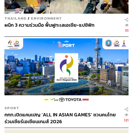
ต่อเนื่อง
THAILAND
/
ENVIRONMENT
ผนึก 3 ความร่วมมือ ฟื้นฟูทะเลเอเชีย-แปซิฟิก
111
SPORT
Rod Plod Lock: FUNancial Freedom จากผลิตภัณฑ์
กกท.เปิดแคมเปญ ‘ALL IN ASIAN GAMES’ ชวนคนไทย
สินเชื่อรถยนต์ ‘รถปลดล็อก’ ของ ซีไอเอ็มบี ไทย ออโต้
121
ร่วมเชียร์เอเชียนเกมส์ 2026
กวาดอีก 2 รางวัล คือ Silver สาขา Excellence in
Brand Strategy และ Bronze สาขา Excellence in