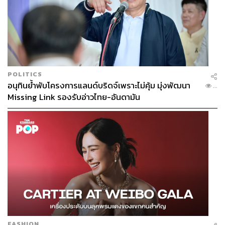
POLITICS
อนุทินย้ำพับโครงการแลนด์บริดจ์เพราะไม่คุ้ม มุ่งพัฒนา
...
Missing Link รองรับอ่าวไทย-อันดามัน
FASHION