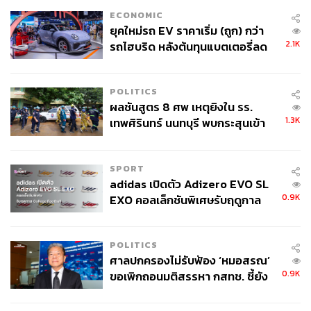
ECONOMIC
ยุคใหม่รถ EV ราคาเริ่ม (ถูก) กว่า
2.1K
รถไฮบริด หลังต้นทุนแบตเตอรี่ลด
ลง - จีนแห่บุกตลาดเกิดใหม่
POLITICS
ผลชันสูตร 8 ศพ เหตุยิงใน รร.
1.3K
เทพศิรินทร์ นนทบุรี พบกระสุนเข้า
จุดสำคัญ ‘ศีรษะ-หน้าอก’ ครูถูกยิง
4 นัด จากระยะไกล
SPORT
adidas เปิดตัว Adizero EVO SL
0.9K
EXO คอลเล็กชันพิเศษรับฤดูกาล
College Football
POLITICS
ศาลปกครองไม่รับฟ้อง ‘หมอสรณ’
0.9K
ขอเพิกถอนมติสรรหา กสทช. ชี้ยัง
ไม่ใช่ผู้เดือดร้อนเสียหาย