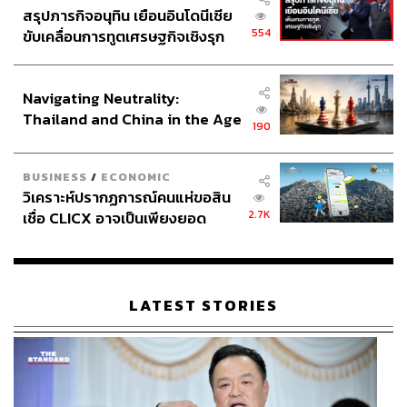
สรุปภารกิจอนุทิน เยือนอินโดนีเซีย
554
ขับเคลื่อนการทูตเศรษฐกิจเชิงรุก
ประกาศหุ้นส่วนยุทธศาสตร์ไทย –
อินโดนีเซีย
Navigating Neutrality:
Thailand and China in the Age
190
of a New Global Order
BUSINESS
/
ECONOMIC
วิเคราะห์ปรากฏการณ์คนแห่ขอสิน
2.7K
เชื่อ CLICX อาจเป็นเพียงยอด
ภูเขาน้ำแข็ง ของปัญหาหนี้ครัว
เรือนไทยที่ถูกซุกไว้
LATEST STORIES