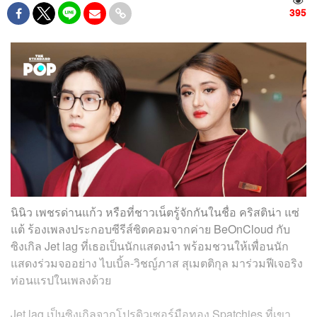
395
นินิว เพชรด่านแก้ว หรือที่ชาวเน็ตรู้จักกันในชื่อ คริสติน่า แซ่
แต้ ร้องเพลงประกอบซีรีส์ซิตคอมจากค่าย BeOnCloud กับ
ซิงเกิล Jet lag ที่เธอเป็นนักแสดงนำ พร้อมชวนให้เพื่อนนัก
แสดงร่วมจออย่าง ไบเบิ้ล-วิชญ์ภาส สุเมตติกุล มาร่วมฟีเจอริง
ท่อนแรปในเพลงด้วย
Jet lag เป็นซิงเกิลจากโปรดิวเซอร์มือทอง Spatchies ที่เขา