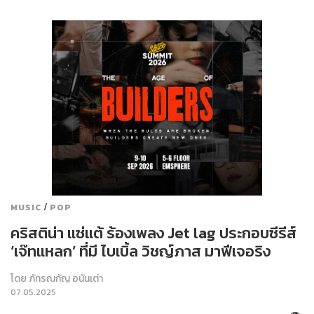
/
MUSIC
POP
คริสติน่า แซ่แต้ ร้องเพลง Jet lag ประกอบซีรีส์
‘เจ๊ทแหลก’ ที่มี ไบเบิ้ล วิชญ์ภาส มาฟีเจอริง
โดย
ภัทรณกัญ อนันเต่า
07.05.2025