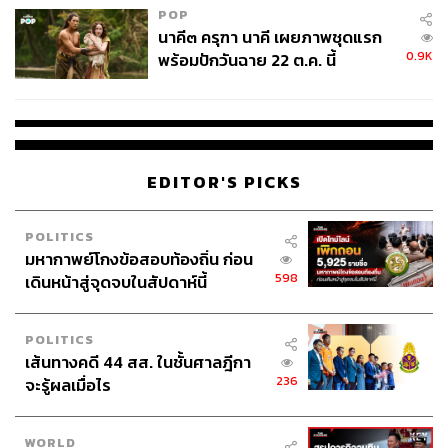
POP
นาคี๓ ครุฑา นาคี เผยภาพชุดแรก
0.9K
พร้อมปักวันฉาย 22 ต.ค. นี้
EDITOR'S PICKS
POLITICS
มหากาพย์โกงข้อสอบท้องถิ่น ก่อน
598
เดินหน้าสู่จุดจบในสัปดาห์นี้
POLITICS
เส้นทางคดี 44 สส. ในชั้นศาลฎีกา
236
จะรู้ผลเมื่อไร
WORLD