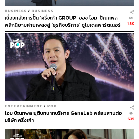
BUSINESS
/
BUSINESS
เบื้องหลังการปั้น ‘ครึ่งเก้า GROUP’ ของ โอม-ปัณฑพล
1.3K
พลิกนิยามค่ายเพลงสู่ ‘ธุรกิจบริการ’ ชูโมเดลพาร์ตเนอร์
ร่วมลงทุน-เลิกค่านิยมนายทุนเป็นใหญ่
ENTERTAINMENT
/
POP
โอม ปัณฑพล ยุติบทบาทบริหาร GeneLab พร้อมสานต่อ
635
บริษัท ครึ่งเก้า