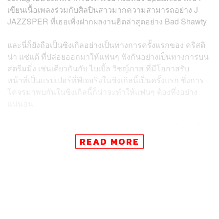
เขียนเนื้อเพลงร่วมกับศิลปินสาวมากความสามารถอย่าง J
JAZZSPER ที่เธอเพิ่งฝากผลงานฮิตล่าสุดอย่าง Bad Shawty
และนี่ก็ยังถือเป็นซิงเกิลอย่างเป็นทางการครั้งแรกของ คริสติ
น่า แซ่แต้ ที่ปล่อยออกมาให้แฟนๆ ฟังกันอย่างเป็นทางการบน
สตรีมมิ่ง เช่นเดียวกันกับ ไบเบิ้ล วิชญ์ภาส ที่มีโอกาสรับ
หน้าที่เป็นแรปเปอร์ที่ฟีเจอริงในซิงเกิลนี้เป็นครั้งแรก ซึ่งการ
โคจรมาพบกันในซิงเกิลนี้ก็น่าจะทำให้แฟนๆ ต้องทึ่งอย่าง
แน่นอน
แฟนๆ สามารถเตรียมบอร์ดดิ้งพาสและออกเดินทางไปกับซี
รีส์ซิตคอม ‘Jet lag เจ๊ทแหลก’ ได้ทุกวันพุธ เวลา 22.30 ทาง
READ MORE
ช่อง True Asian More, one31 และทางแอปพลิเคชัน
TrueVisions NOW และ oneD
ภาพ:
BeOnCloud
TAGS:
Be On Cloud
คริสติน่า แซ่แต้
Jet lag เจ๊ทแหลก
ไบเบิ้ล-วิชญ์ภาส สุเมตติกุล