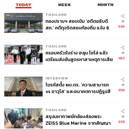
TODAY
WEEK
MONTH
THAILAND
กองปราบฯ สอบเข้ม ‘อดีตอธิบดี
549
สถ.’ คดีทุจริตสอบท้องถิ่น แจ้ง 6
ข้อหาหนัก จ่อชง ป.ป.ช. 12 ส.ค. นี้
THAILAND
ครอบครัวรับร่าง ฮลุน โซโล่ แล้ว
463
เตรียมส่งชันสูตรหาสาเหตุการเสีย
ชีวิต
INTERVIEW
ไขรหัสตั้ง ผบ.ตร. ‘ความสามารถ
358
vs อาวุโส’ และอนาคตการปฏิรูปสี
กากี กับ พล.ต.อ. เอก อังสนานนท์
THAILAND
สรุปมหากาพย์กล้องส่องพระ
339
ZEISS Blue Marine จากสัญญา