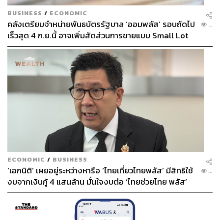
BUSINESS
/
ECONOMIC
คลังเตรียมจำหน่ายพันธบัตรรัฐบาล ‘ออมพลัส’ รอบถัดไป
...
เร็วสุด 4 ก.ย.นี้ อาจเพิ่มสัดส่วนการขายแบบ Small Lot
First มากขึ้น
ECONOMIC
/
BUSINESS
‘เอกนิติ’ เผยอยู่ระหว่างหารือ ‘ไทยเที่ยวไทยพลัส’ มีสิทธิใช้
...
งบจากเงินกู้ 4 แสนล้าน มั่นใจงบต่อ ‘ไทยช่วยไทย พลัส’
เฟส 2 มีเพียงพอ