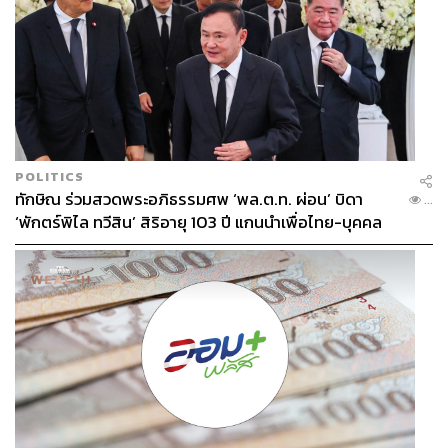
POLITICS
ทักษิณ ร่วมสวดพระอภิธรรมศพ ‘พล.ต.ท. ผ่อน’ บิดา
...
‘พักตร์พิไล ทวีสิน’ สิริอายุ 103 ปี แกนนำเพื่อไทย-บุคคล
หลากวงการร่วมอาลัย