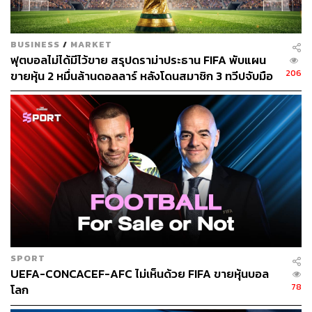
BUSINESS
/
MARKET
ฟุตบอลไม่ได้มีไว้ขาย สรุปดราม่าประธาน FIFA พับแผน
206
ขายหุ้น 2 หมื่นล้านดอลลาร์ หลังโดนสมาชิก 3 ทวีปจับมือ
คว่ำบาตร
SPORT
UEFA-CONCACEF-AFC ไม่เห็นด้วย FIFA ขายหุ้นบอล
78
โลก