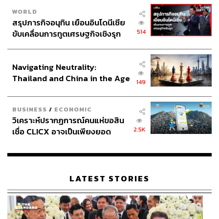
WORLD
สรุปภารกิจอนุทิน เยือนอินโดนีเซีย
514
ขับเคลื่อนการทูตเศรษฐกิจเชิงรุก
ประกาศหุ้นส่วนยุทธศาสตร์ไทย –
อินโดนีเซีย
Navigating Neutrality:
Thailand and China in the Age
149
of a New Global Order
BUSINESS
/
ECONOMIC
วิเคราะห์ปรากฏการณ์คนแห่ขอสิน
2.5K
เชื่อ CLICX อาจเป็นเพียงยอด
ภูเขาน้ำแข็ง ของปัญหาหนี้ครัว
เรือนไทยที่ถูกซุกไว้
LATEST STORIES