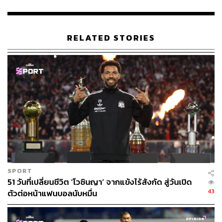
RELATED STORIES
41
ABOUT THE AUTHOR
ดิษยุตม์ ธนบุญชัย
บรรณาธิการข่าวกีฬา สำนักข่าว THE
STANDARD
ABOUT THE PHOTOGRAPHER
ชาติกล้า สำเนียงแจ่ม
ช่างภาพข่าว ประจำสำนักข่าว THE
SPORT
STANDARD
51 วันที่เปลี่ยนชีวิต ‘โวซินญา’ จากแข้งไร้สังกัด สู่วันเปิด
43
ตัวต่อหน้าแฟนบอลนับหมื่น