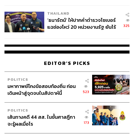
ผลิต 8.3 ล้าน สู่ข้อพิพาท ‘มา
เวลล์ฯ’ ฟ้อง ‘โทน บางแค’ ผิดนัด
THAILAND
จ่ายหนี้-แอบระบุแบรนด์
‘ธนารัตน์’ ให้ปากคำตำรวจไซเบอร์
325
แฉช่องโหว่ 20 หน่วยงานรัฐ ยันไร้
นัยทางการเมือง
EDITOR'S PICKS
POLITICS
มหากาพย์โกงข้อสอบท้องถิ่น ก่อน
523
เดินหน้าสู่จุดจบในสัปดาห์นี้
POLITICS
เส้นทางคดี 44 สส. ในชั้นศาลฎีกา
173
จะรู้ผลเมื่อไร