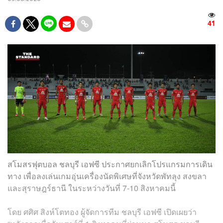
41
สโมสรฟุตบอล ชลบุรี เอฟซี ประกาศยกเลิกโปรแกรมการเดิน
ทาง เพื่อลงเล่นเกมอุ่นเครื่องนัดพิเศษที่จังหวัดพัทลุง สงขลา
และสุราษฎร์ธานี ในระหว่างวันที่ 7-10 สิงหาคมนี้
โดย ศศิศ สิงห์โตทอง ผู้จัดการทีม ชลบุรี เอฟซี เปิดเผยว่า