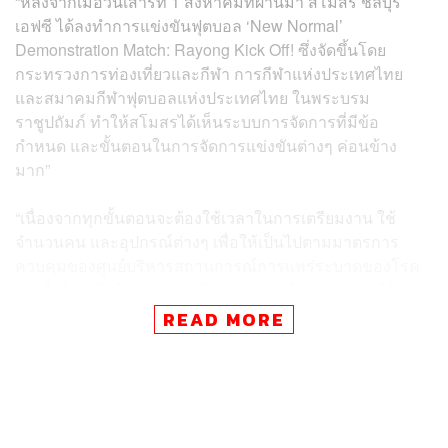
“หลังจากเมื่อวันเสาร์ที่ 1 สิงหาคมที่ผ่านมา สโมสร ชลบุรี
เอฟซี ได้ลงทำการแข่งขันฟุตบอล ‘New Normal’
Demonstration Match: Rayong Kick Off! ซึ่งจัดขึ้นโดย
กระทรวงการท่องเที่ยวและกีฬา การกีฬาแห่งประเทศไทย
และสมาคมกีฬาฟุตบอลแห่งประเทศไทย ในพระบรม
ราชูปถัมภ์ ทำให้สโมสรได้เห็นระบบการจัดการที่มีข้อ
กำหนด และขั้นตอนในการจัดการแข่งขันต่างๆ ค่อนข้าง
มาก”
“เนื่องจากทุกขั้นตอนจะต้องใช้เวลาในการเตรียมงาน ใช้
จำนวนคน และอุปกรณ์ต่างๆ เพื่อให้เป็นไปตามมาตรการ
ควบคุมของ
ศูนย์บริหารสถานการณ์การแพร่ระบาดของโรค
ติดเชื้อไวรัสโคโรนา 2019 (โควิด-19)
หรือ ศบค. ภายใต้
สถานการณ์โควิด-19 ซึ่งถือว่าเป็นภาระหนักอึ้งต่อฝ่าย
READ MORE
จัดการแข่งขัน และเจ้าภาพทั้ง 3 จังหวัดที่เราจะเดินทางไป
“เราจึงประชุมหารือกันภายในสโมสร โดยมีข้อสรุปว่า
สโมสร ชลบุรี เอฟซี ควรปฏิบัติตามกฎข้อบังคับของ ศบค.
และรัฐบาลอย่างเคร่งครัด ขอยกเลิกแผนการเดินทางไปอุ่น