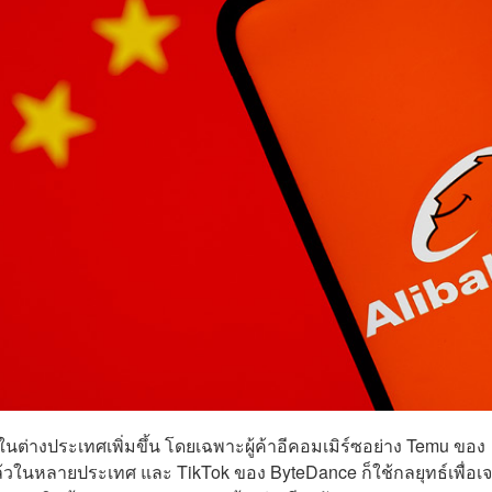
นต่างประเทศเพิ่มขึ้น โดยเฉพาะผู้ค้าอีคอมเมิร์ซอย่าง Temu ของ
ล้วในหลายประเทศ และ TikTok ของ ByteDance ก็ใช้กลยุทธ์เพื่อเ