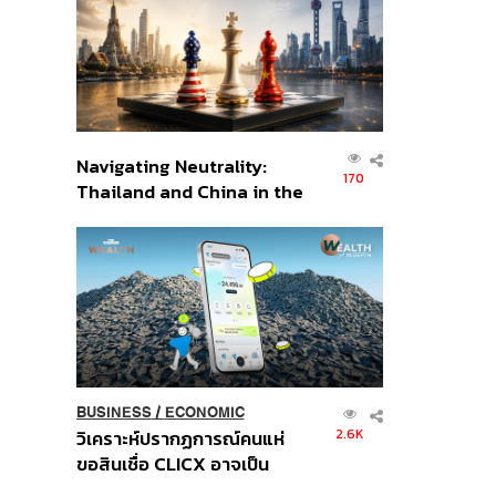
อินโดนีเซีย
Navigating Neutrality:
170
Thailand and China in the
Age of a New Global
Order
BUSINESS
/
ECONOMIC
2.6K
วิเคราะห์ปรากฏการณ์คนแห่
ขอสินเชื่อ CLICX อาจเป็น
เพียงยอดภูเขาน้ำแข็ง ของ