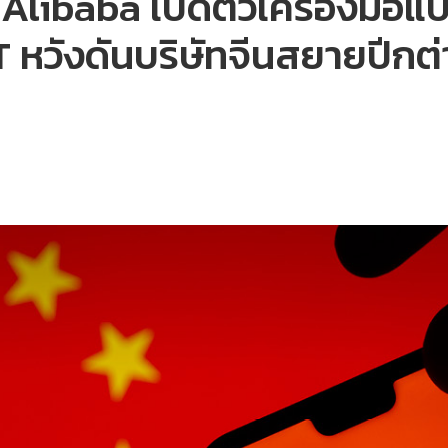
 Alibaba เปิดตัวเครื่องมือแป
 หวังดันบริษัทจีนสยายปีกต