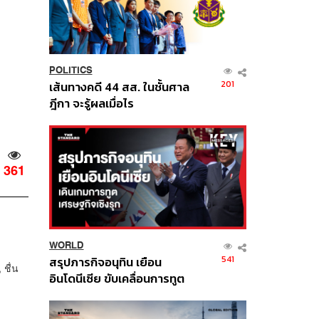
POLITICS
201
เส้นทางคดี 44 สส. ในชั้นศาล
ฎีกา จะรู้ผลเมื่อไร
361
WORLD
541
สรุปภารกิจอนุทิน เยือน
ชื่น
อินโดนีเซีย ขับเคลื่อนการทูต
เศรษฐกิจเชิงรุก ประกาศหุ้น
ส่วนยุทธศาสตร์ไทย –