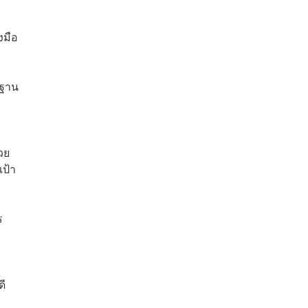
งมือ
รฐาน
วย
เป้า
ร
ดี