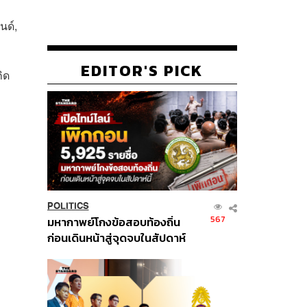
นด์,
EDITOR'S PICK
ิด
POLITICS
567
มหากาพย์โกงข้อสอบท้องถิ่น
ก่อนเดินหน้าสู่จุดจบในสัปดาห์
นี้