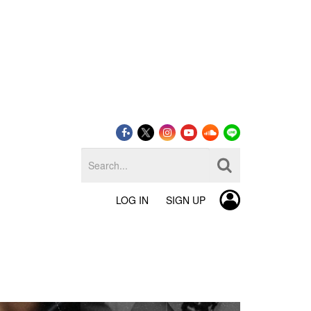
LOG IN
SIGN UP