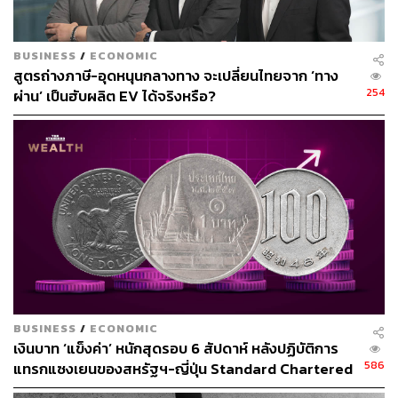
5%
BUSINESS
/
ECONOMIC
ศูนย์วิจัยกสิกรไทยวิเคราะห์ว่า ปัจจุบันแม้เม็ดเงินกระตุ้น
สูตรถ่างภาษี-อุดหนุนกลางทาง จะเปลี่ยนไทยจาก ‘ทาง
เศรษฐกิจจีนจะเพิ่มขึ้นจากปีก่อน แต่ในปี 2025 เศรษฐกิจจีน
254
ผ่าน’ เป็นฮับผลิต EV ได้จริงหรือ?
ยังเผชิญความเสี่ยงหลายด้านเศรษฐกิจโดยเศรษฐกิจจีนมีแนว
โน้มเติบโตที่ 4.6% ต่ำกว่าเป้าที่ 5% เนื่องจากความเสี่ยงดังนี้
สงครามการค้ารอบใหม่ที่มีแนวโน้มทวีความรุนแรง
ขึ้นตลอดทั้งปี ปัจจุบันสหรัฐฯ ได้ปรับขึ้นภาษีนำเข้าจาก
จีนแล้วทั้งหมด 20% นอกจากนี้ประเทศอื่นๆ เช่น
เม็กซิโก ยังมีท่าทีจะขึ้นภาษีนำเข้าจากจีนด้วยเช่นกัน
โดยล่าสุดเริ่มเห็นสัญญาณการชะลอของการเร่งส่ง
ออก
BUSINESS
/
ECONOMIC
การลงทุนในภาคอสังหาริมทรัพย์ยังมีทิศทางชะลอ
เงินบาท ‘แข็งค่า’ หนักสุดรอบ 6 สัปดาห์ หลังปฏิบัติการ
กดดันความเชื่อมั่นผู้บริโภคในประเทศ แม้ทางการจะ
586
แทรกแซงเยนของสหรัฐฯ-ญี่ปุ่น Standard Chartered
ทยอยออกมาตรการกระตุ้นภาคอสังหาริมทรัพย์ แต่
เปิดเป้าสิ้นปีนี้จ่อแข็งต่อแตะ 32.50 บาทต่อดอลลาร์