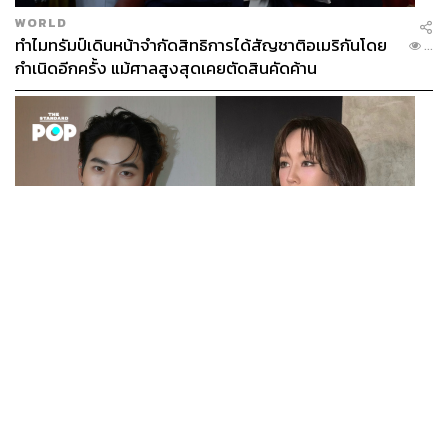
WORLD
ทำไมทรัมป์เดินหน้าจำกัดสิทธิการได้สัญชาติอเมริกันโดย
...
กำเนิดอีกครั้ง แม้ศาลสูงสุดเคยตัดสินคัดค้าน
ENTERTAINMENT
เก้า นพเก้า และ พาย รินรดา เตรียมร่วมงานกันใน ‘รสกาล
...
Enchanted Taste In Time’