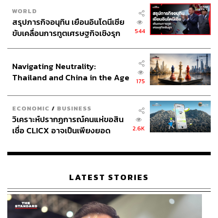
ละเอียดและเม็ดเงินในแต่ละโครงการเพิ่มเติม”
WORLD
สรุปภารกิจอนุทิน เยือนอินโดนีเซีย
ภาพ:
Gri-spb / Getty Images
544
ขับเคลื่อนการทูตเศรษฐกิจเชิงรุก
อ้างอิง:
ประกาศหุ้นส่วนยุทธศาสตร์ไทย –
https://www.reuters.com/world/china/beijing-woos-gl
อินโดนีเซีย
Navigating Neutrality:
obal-executives-fdi-slides-trade-tensions-build-2025-
Thailand and China in the Age
03-19/
175
of a New Global Order
https://www.reuters.com/world/china/foreign-ceos-flo
ck-china-key-summit-xi-meeting-sources-say-2025-0
ECONOMIC
/
BUSINESS
3-17/
วิเคราะห์ปรากฏการณ์คนแห่ขอสิน
2.6K
เชื่อ CLICX อาจเป็นเพียงยอด
ภูเขาน้ำแข็ง ของปัญหาหนี้ครัว
สามารถติดตาม THE STANDARD WEALTH
เรือนไทยที่ถูกซุกไว้
ผ่านแอปพลิเคชันต่างๆ ที่คุณสะดวกหรือใช้งานอยู่แล้วได้เลย
LATEST STORIES