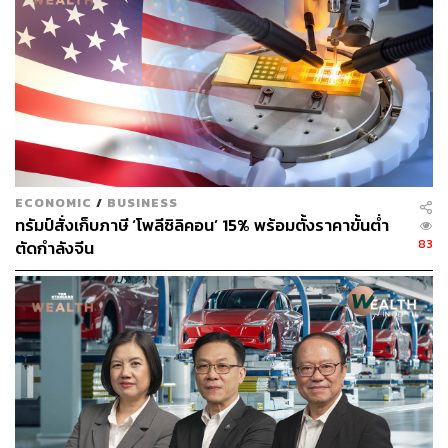
อสังหาริมทรัพย์ที่ซบเซา
ทั้งนี้ รายงานข่าวระบุว่า จีนเตรียมจัดงานประชุมพัฒนา
โครงการเรือธงประจำปีในเดือนนี้ ซึ่งเป้าหมายหลักคือดึงดูด
ซีอีโอต่างชาติ และคาดว่าบรรดาซีอีโอจะเข้าพบกับ
ประธานาธิบดีสีจิ้นผิงด้วย
โดยการประชุมที่จะถึงนี้คือ China Development Forum จัด
ECONOMIC
/
BUSINESS
ขึ้นในวันที่ 23-24 มีนาคม ที่ Diaoyutai State Guesthouse
ทรัมป์สั่งเก็บภาษี ‘โพลีซิลิคอน’ 15% พร้อมตั้งราคาขั้นต่ำ
กรุงปักกิ่ง โดยเบื้องต้นคาดว่าบรรดาซีอีโอของบริษัทชั้นนำ
83
ตัดกำลังจีน
ระดับโลกจากหลากหลายอุตสาหกรรม ไม่ว่าจะเป็น FedEx,
Siemens, BMW และ Mercedes-Benz รวมไปถึง Qualcomm
(ออกแบบชิป) AstraZeneca, Saudi Aramco, Rio Tinto
(เหมืองแร่) และอีกหลายราย จะเข้าร่วมประชุมด้วย ซึ่งต้อง
จับตาว่าท่ามกลางสงครามการค้าปีนี้จีนจะดึงดูดการลงทุนได้
มากน้อยแค่ไหน
ศึกนอกศึกในก่อ 3 ความเสี่ยง กด GDP โตต่ำกว่าเป้าที่