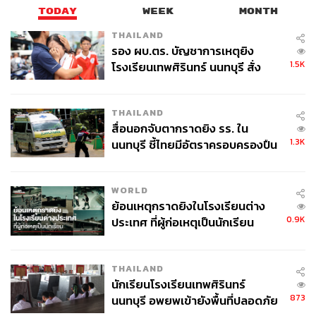
นโยบายมุ่งเน้นการเปลี่ยนผ่านไปสู่โครงสร้างเศรษฐกิจที่
TODAY
WEEK
MONTH
พึ่งพาการบริโภคในประเทศ
THAILAND
รอง ผบ.ตร. บัญชาการเหตุยิง
ในแผนการกระตุ้นการบริโภค (Special Action Plan) ของ
1.5K
โรงเรียนเทพศิรินทร์ นนทบุรี สั่ง
ทางการจีน ได้ระบุถึงแผนในการส่งเสริมการบริโภคทั้งใน
ค้นหา 2 รอบยืนยันไร้คนติดค้าง พบ
ส่วนของการให้เงินสนับสนุนเพิ่มเติมผ่านโครงการของเก่า
ศพปู่-ย่าที่บ้านพักผู้ก่อเหตุ
แลกของใหม่ (Trade-in Program) และแนวทางการเพิ่มราย
THAILAND
ได้ให้กับครัวเรือนผ่านสวัสดิการต่างๆ ดังนี้
สื่อนอกจับตากราดยิง รร. ใน
1.3K
นนทบุรี ชี้ไทยมีอัตราครอบครองปืน
โครงการของเก่าแลกของใหม่ (Trade-in Program) จะ
สูงในระดับต้นของภูมิภาค
ช่วยสนับสนุนยอดค้าปลีกของจีนในปี 2568 โดยเฉพาะ
สินค้าประเภทเครื่องใช้ไฟฟ้าและรถยนต์ ทั้งนี้ ทางการ
WORLD
ย้อนเหตุกราดยิงในโรงเรียนต่าง
จีนจะใช้เงินจากการออกพันธบัตรรัฐบาลพิเศษจำนวน
0.9K
ประเทศ ที่ผู้ก่อเหตุเป็นนักเรียน
300 พันล้านหยวน เพื่อสนับสนุนโครงการดังกล่าว
อย่างไรก็ตาม ประเภทของสินค้าที่ทางการจีนให้การ
สนับสนุนเป็นสินค้าคงทนจึงอาจทำให้เกิดการเร่งใช้
THAILAND
จ่าย และการชะลอตัวของการบริโภคในภายหลัง
นักเรียนโรงเรียนเทพศิรินทร์
873
นนทบุรี อพยพเข้ายังพื้นที่ปลอดภัย