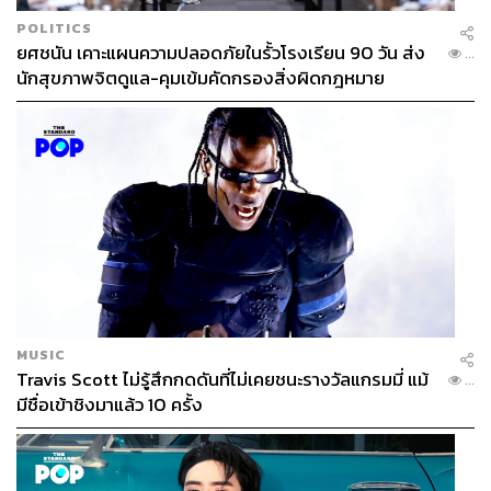
POLITICS
ยศชนัน เคาะแผนความปลอดภัยในรั้วโรงเรียน 90 วัน ส่ง
...
นักสุขภาพจิตดูแล-คุมเข้มคัดกรองสิ่งผิดกฎหมาย
MUSIC
Travis Scott ไม่รู้สึกกดดันที่ไม่เคยชนะรางวัลแกรมมี่ แม้
...
มีชื่อเข้าชิงมาแล้ว 10 ครั้ง