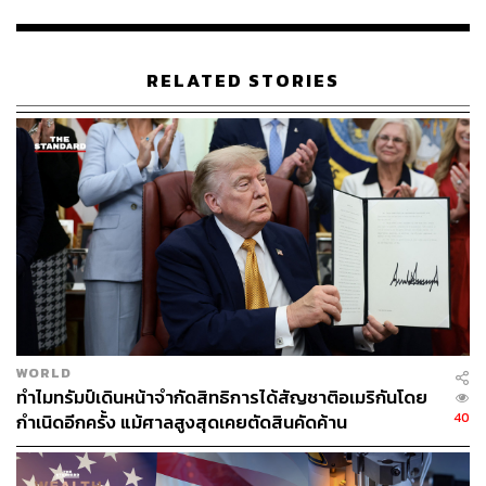
รก! เมื่อเศรษฐกิจซึมและสังคมยังฝังรากลึก ‘ซื้อบ้านแล
ะรถก่อน’ ทำให้หนุ่มสาวเลือกเป็นโสด
RELATED STORIES
ทั้งนี้ หวางเหวินเทาระบุว่า Airbus, PepsiCo, Hela Group
ของเยอรมนี ให้คำมั่นที่จะกระตุ้นการลงทุนในจีน และแหล่ง
ข่าวรายหนึ่งเผยว่า โอลิเวอร์ ซิปเซ ซีอีโอของ BMW จะหารือ
รัฐบาลจีนเกี่ยวกับการลงทุนในจีนต่อเนื่อง
ส่วนซีอีโอรายอื่นๆ ยืนยันถึงความเชื่อมั่นต่อเศรษฐกิจและ
ตลาด พร้อมย้ำว่านโยบายการค้าของจีนกับคู่ค้าทั่วโลก รวม
ถึงคู่ค้ายุโรป (EU) ยังคงมีเสถียรภาพ ส่วนบริษัทอเมริกันที่อยู่
WORLD
ภายใต้การสอบสวนหรือตรวจสอบโดยทางการจีนอย่าง
ทำไมทรัมป์เดินหน้าจำกัดสิทธิการได้สัญชาติอเมริกันโดย
Google, Illumina, PVH และ Walmart ไม่อยู่ในรายชื่อ
40
กำเนิดอีกครั้ง แม้ศาลสูงสุดเคยตัดสินคัดค้าน
ขณะที่รัฐบาลจีนให้คำมั่นว่าจะเร่งกระตุ้นการบริโภคอย่าง
จริงจัง ภายใต้สภาวะเศรษฐกิจที่ชะลอตัวและวิกฤต