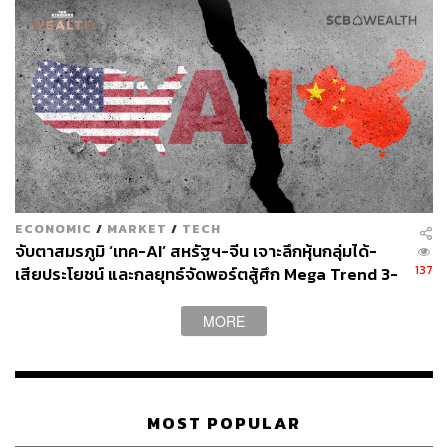
ระดับราคาที่อยู่อาศัย ยอดขาย และการลงทุนในภาค
อสังหาริมทรัพย์ยังปรับลดลง ซึ่งความมั่งคั่งของครัว
เรือนในจีนอยู่ในภาคอสังหาริมทรัพย์ราว 70%
ปัญหาเงินฝืดยังเป็นความเสี่ยงสำคัญต่อการฟื้นตัวของ
ภาคการบริโภค ในการประชุมสองสภาของจีนได้ปรับ
ลดเป้าหมายเงินเฟ้อปี 2568 ลงอยู่ที่ 2% สะท้อนว่า
เงินเฟ้อจีนยังมีแนวโน้มอยู่ในระดับต่ำ โดยล่าสุด
เงินเฟ้อในส่วนของภาคบริการที่เคยเป็นปัจจัยหนุน
สำคัญของเงินเฟ้อจีนได้ปรับลดลง
ECONOMIC
/
MARKET
/
TECH
จับตาสมรภูมิ ‘เทค-AI’ สหรัฐฯ-จีน เจาะลึกหุ้นกลุ่มได้-
137
เสียประโยชน์ และกลยุทธ์จัดพอร์ตสู้ศึก Mega Trend 3-
“สงครามการค้ารอบใหม่จะยิ่งกดดันความเสี่ยงด้านเงินฝืด
5 ปีข้างหน้า
ของจีนผ่านราคาผู้ผลิตที่ยังปรับลดลง 29 เดือนติดต่อกัน” นัก
MORE
เศรษฐศาสตร์จากศูนย์วิจัยกสิกรไทยระบุ
ขณะที่แผนการกระตุ้นการบริโภคล่าสุดอาจเน้นผลในระยะ
ยาว โดยหลังการประชุมสองสภาทางการจีนได้ออกแผนกระ
MOST POPULAR
ตุ้นการบริโภค (Special Action Plan) ซึ่งรายละเอียดของ