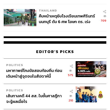
ชั่วคราว หลังเหตุใช้อาวุธปืนภายใน
แนวทางการเพิ่มรายได้ เนื่องจากช่วงที่ผ่านมาการ
โรงเรียนคลี่คลาย
เติบโตของรายได้ในจีนชะลอลงหลังมีการปรับลดเงิน
THAILAND
เดือนในบางภาคส่วน ทางการจีนจึงจะเข้ามาแก้ไข
คืบหน้าเหตุยิงโรงเรียนเทพศิรินทร์
สถานการณ์ดังกล่าว เช่น การเพิ่มค่าจ้างขั้นต่ำ และ
709
นนทบุรี ดับ 6 ศพ โฆษก ตร. เร่ง
การส่งเสริมการอบรมทักษะต่างๆ
สอบปมขโมยปืนปู่ก่อเหตุ
การเพิ่มสวัสดิการเพื่อสนับสนุนให้เกิดความต้องการใช้
จ่ายเพิ่มขึ้นเพื่อลดอัตราการเก็บออมของครัวเรือน โดย
ระบุว่าจะมีการพัฒนาสวัสดิการสุขภาพและการดูแล
EDITOR'S PICKS
เด็ก
POLITICS
แนวทางในการผลักดันด้านอื่นๆ เช่น แนวโน้มการ
มหากาพย์โกงข้อสอบท้องถิ่น ก่อน
575
เดินหน้าสู่จุดจบในสัปดาห์นี้
สนับสนุนการขยายแผน Visa-Free ให้กับประเทศต่างๆ
เพิ่มมากขึ้นเพื่อสนับสนุนภาคการท่องเที่ยว
POLITICS
เส้นทางคดี 44 สส. ในชั้นศาลฎีกา
ศูนย์วิจัยกสิกรไทยจึงสรุปได้ว่า “แผนการกระตุ้นการบริโภค
210
จะรู้ผลเมื่อไร
ล่าสุดนั้นเน้นการปฏิรูปในระยะยาวมากกว่าการสนับสนุนให้
เกิดการบริโภคในระยะสั้น ผลจากมาตรการยังขึ้นอยู่กับราย