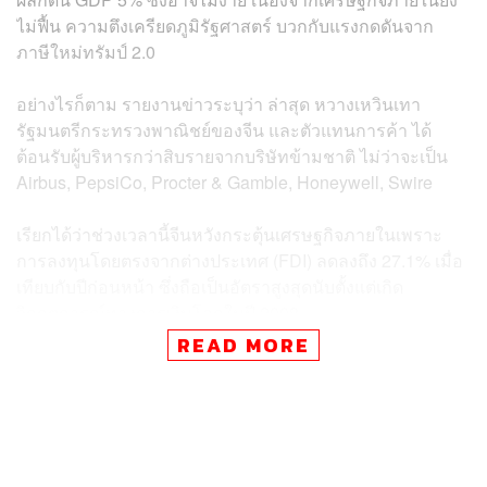
ไม่ฟื้น ความตึงเครียดภูมิรัฐศาสตร์ บวกกับแรงกดดันจาก
ภาษีใหม่ทรัมป์ 2.0
อย่างไรก็ตาม รายงานข่าวระบุว่า ล่าสุด หวางเหวินเทา
รัฐมนตรีกระทรวงพาณิชย์ของจีน และตัวแทนการค้า ได้
ต้อนรับผู้บริหารกว่าสิบรายจากบริษัทข้ามชาติ ไม่ว่าจะเป็น
Airbus, PepsiCo, Procter & Gamble, Honeywell, Swire
เรียกได้ว่าช่วงเวลานี้จีนหวังกระตุ้นเศรษฐกิจภายในเพราะ
การลงทุนโดยตรงจากต่างประเทศ (FDI) ลดลงถึง 27.1% เมื่อ
เทียบกับปีก่อนหน้า ซึ่งถือเป็นอัตราสูงสุดนับตั้งแต่เกิด
วิกฤตการณ์ทางการเงินโลกในปี 2008
READ MORE
นอกจากบริษัท 3 ข้างต้น หวางเหวินเทาได้พบกับบริษัทชีว
เภสัชของสหรัฐอเมริกาอย่าง Bristol Myers Squibb และ
ไมเคิล วอยต์ ซีอีโอของ Hela Group ผู้ผลิตเครื่องเทศและ
เครื่องปรุงของเยอรมนี รวมถึงปลายเดือนกุมภาพันธ์ได้หารือ
บริษัทเหมืองแร่ Vale จากบราซิล และ เคลลี ปาร์กเกอร์ ซีอี