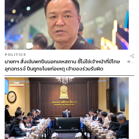
TAGS:
FDI
China
Xi Jinping
GDP
สงครามการค้า
POLITICS
456
นายกฯ สั่งเข้มพกปืนนอกเคหสถาน ชี้ไม่ใช่เจ้าหน้าที่มีโทษ
...
อุกฉกรรจ์ ปืนถูกขโมยก่อเหตุ เจ้าของร่วมรับผิด
ABOUT THE AUTHOR
เสาวลักษณ์ เขตสูงเนิน
Content Creator THE STANDARD WEALTH