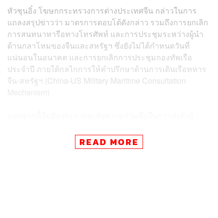
หัวชุนอิ๋ง โฆษกกระทรวงการต่างประเทศจีน กล่าวในการ
แถลงสรุปข่าวว่า มาตรการตอบโต้ดังกล่าว รวมถึงการยกเลิก
การสนทนาหารือทางโทรศัพท์ และการประชุมระหว่างผู้นำ
ด้านกลาโหมของจีนและสหรัฐฯ ซึ่งยังไม่ได้กำหนดวันที่
แน่นอนในอนาคต และการยกเลิกการประชุมกองทัพเรือ
ประจำปี ภายใต้กลไกการให้คำปรึกษาด้านการเดินเรือทหาร
จีน-สหรัฐฯ (China-US Military Maritime Consultation
Mechanism)
นอกจากนี้จีนยังประกาศระงับความร่วมมือในการส่งตัวผู้
อพยพเข้าเมืองผิดกฎหมายกลับประเทศ ความช่วยเหลือทาง
กฎหมายในคดีอาญา และการต่อสู้อาชญากรรมข้ามชาติ อีก
READ MORE
ทั้งจีนระงับความร่วมมือในการปราบปรามยาเสพติดกับ
สหรัฐฯ ซึ่งตึงเครียดอยู่แล้วในช่วงไม่กี่ปีที่ผ่านมา เนื่องจาก
สหรัฐฯ ไม่พอใจที่จีนไม่สามารถหยุดการลักลอบส่งออกสาร
สังเคราะห์ที่ออกฤทธิ์คล้ายฝิ่น (Synthetic opioids) ไปยัง
สหรัฐฯ โดยปักกิ่งและวอชิงตันไม่เห็นพ้องกันเกี่ยวกับวิธี
จัดการกับปัญหานี้