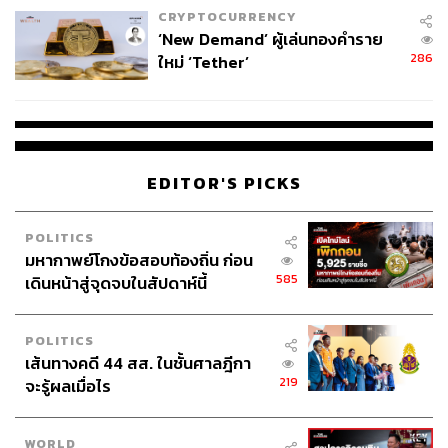
CRYPTOCURRENCY
‘New Demand’ ผู้เล่นทองคำราย
286
ใหม่ ‘Tether’
EDITOR'S PICKS
POLITICS
มหากาพย์โกงข้อสอบท้องถิ่น ก่อน
585
เดินหน้าสู่จุดจบในสัปดาห์นี้
POLITICS
เส้นทางคดี 44 สส. ในชั้นศาลฎีกา
219
จะรู้ผลเมื่อไร
WORLD