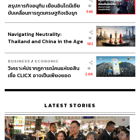
สรุปภารกิจอนุทิน เยือนอินโดนีเซีย
546
ขับเคลื่อนการทูตเศรษฐกิจเชิงรุก
ประกาศหุ้นส่วนยุทธศาสตร์ไทย –
อินโดนีเซีย
Navigating Neutrality:
Thailand and China in the Age
182
of a New Global Order
BUSINESS
/
ECONOMIC
วิเคราะห์ปรากฏการณ์คนแห่ขอสิน
2.6K
เชื่อ CLICX อาจเป็นเพียงยอด
ภูเขาน้ำแข็ง ของปัญหาหนี้ครัว
เรือนไทยที่ถูกซุกไว้
LATEST STORIES