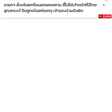
นายกฯ สั่งเข้มพกปืนนอกเคหสถาน ชี้ไม่ใช่เจ้าหน้าที่มีโทษ
...
อุกฉกรรจ์ ปืนถูกขโมยก่อเหตุ เจ้าของร่วมรับผิด
News
Wealth
Pop
Podcast
Video
Now
Opinion
Careers
Events
Privacy
About
Contact
Policy
FOR
ADVERTISING
MEMBERSHIP