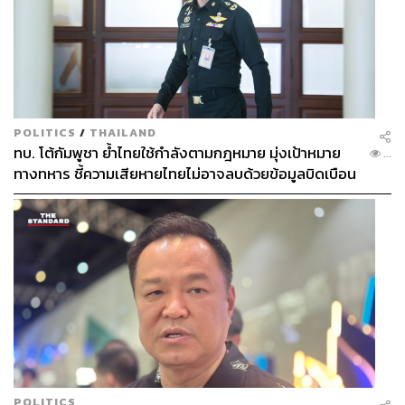
POLITICS
/
THAILAND
ทบ. โต้กัมพูชา ย้ำไทยใช้กำลังตามกฎหมาย มุ่งเป้าหมาย
...
ทางทหาร ชี้ความเสียหายไทยไม่อาจลบด้วยข้อมูลบิดเบือน
POLITICS