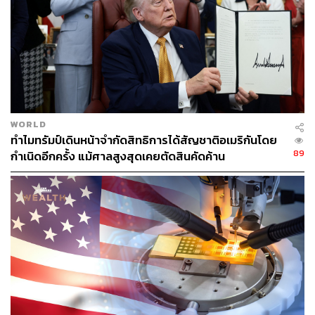
อย่างไรก็ดี ในการแถลงข่าวที่กรุงโตเกียว ซึ่งเป็นจุดหมาย
สุดท้ายในการทัวร์เอเชียของเธอ เพโลซีแสดงท่าทีท้าทาย
โดยกล่าวว่า จีนพยายามโดดเดี่ยวไต้หวันออกจากประชาคม
ระหว่างประเทศ แต่ไม่อาจขัดขวางเจ้าหน้าที่สหรัฐฯ ไม่ให้
เดินทางไปไต้หวัน
WORLD
“เราจะไม่ยอมให้จีนโดดเดี่ยวไต้หวัน” เพโลซีซึ่งเป็น ส.ส. รัฐ
ทำไมทรัมป์เดินหน้าจำกัดสิทธิการได้สัญชาติอเมริกันโดย
แคลิฟอร์เนีย พรรคเดโมแครต กล่าว “พวกเขาไม่ได้เป็นคน
89
กำเนิดอีกครั้ง แม้ศาลสูงสุดเคยตัดสินคัดค้าน
จัดตารางการเดินทางของเรา”
ในถ้อยแถลงวันนี้ เพโลซียังกล่าวด้วยว่า การเยือนไต้หวัน
เป็นการรักษาสถานะปัจจุบัน (Status Quo)
“มันเกี่ยวกับกฎหมายความสัมพันธ์กับไต้หวัน (Taiwan
Relations Act) นโยบายสหรัฐฯ-จีน กฎหมายและข้อตกลง
ทั้งหมดที่กำหนดความสัมพันธ์ของเราคือเพื่อสันติภาพใน
ช่องแคบไต้หวัน และเพื่อธำรงไว้ซึ่งสถานะปัจจุบัน” เธอกล่าว