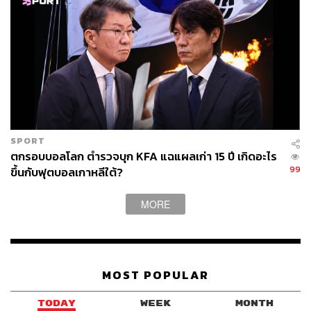
TAGS:
USA
China
Taiwan
Nancy Pelosi
จับตาความตึงเครียดจีน vs. ไต้หวัน
SPORT
ตกรอบบอลโลก ตำรวจบุก KFA แฉแผลเก่า 15 ปี เกิดอะไร
99
ขึ้นกับฟุตบอลเกาหลีใต้?
40
MORE
ABOUT THE AUTHOR
THE STANDARD TEAM
กองบรรณาธิการ THE STANDARD
MOST POPULAR
TODAY
WEEK
MONTH