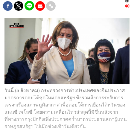
40
วันนี้ (5 สิงหาคม) กระทรวงการต่างประเทศของจีนประกาศ
มาตรการตอบโต้ชุดใหม่ต่อสหรัฐฯ ซึ่งรวมถึงการระงับการ
เจรจาเรื่องสภาพภูมิอากาศ เพื่อตอบโต้การเยือนไต้หวันของ
แนนซี เพโลซี โดยความเคลื่อนไหวล่าสุดนี้มีขึ้นหลังจาก
ที่ทางการกรุงปักกิ่งเพิ่งประกาศคว่ำบาตรประธานสภาผู้แทน
ราษฎรสหรัฐฯ ไปเมื่อช่วงเช้าวันเดียวกัน