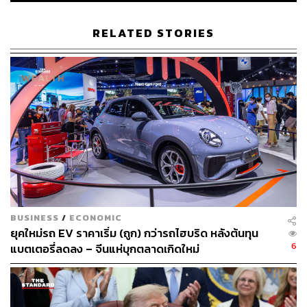
จะไปเยือนไต้หวันโดยไม่สนใจข้อกังวลที่ร้ายแรงและการต่อ
ต้านอย่างแข็งกร้าวของจีน ซึ่งถือเป็นการแทรกแซงกิจการ
RELATED STORIES
ภายในของจีนอย่างร้ายแรง บ่อนทำลายอธิปไตยและ
บูรณภาพแห่งดินแดนของจีนอย่างร้ายแรง เหยียบย่ำหลักการ
จีนเดียวอย่างร้ายแรง ตลอดจนคุกคามสันติภาพและ
เสถียรภาพข้ามช่องแคบไต้หวันอย่างร้ายแรง” กระทรวงการ
ต่างประเทศของจีนระบุในแถลงการณ์
“เพื่อตอบโต้การกระทำที่มุ่งร้ายและยั่วยุของเพโลซี จีนตัดสิน
ใจที่จะกำหนดมาตรการคว่ำบาตรต่อเพโลซีและครอบครัว
ใกล้ชิดของเธอ”
อย่างไรก็ตาม ยังไม่มีรายละเอียดที่ชัดเจนเกี่ยวกับมาตรการ
BUSINESS
/
ECONOMIC
คว่ำบาตรดังกล่าวจากฝ่ายจีนต่อเพโลซี
ยุคใหม่รถ EV ราคาเริ่ม (ถูก) กว่ารถไฮบริด หลังต้นทุน
6
แบตเตอรี่ลดลง – จีนแห่บุกตลาดเกิดใหม่
การเยือนไต้หวันของเพโลซีเมื่อวันพุธที่ผ่านมา ซึ่งเธอได้พบ
กับประธานาธิบดี ไช่อิงเหวิน และผู้นำคนอื่นๆ สร้างความไม่
พอใจให้กับพรรคคอมมิวนิสต์จีน ซึ่งมองว่าไต้หวันเป็นส่วน
หนึ่งของจีน