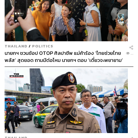
THAILAND
/
POLITICS
นายกฯ ชวนช้อป OTOP ศิลปาชีพ แม่ค้าร้อง ‘ไทยช่วยไทย
...
พลัส’ สุดยอด ถามมีต่อไหม นายกฯ ตอบ ‘เดี๋ยวจะพยายาม’
THAILAND