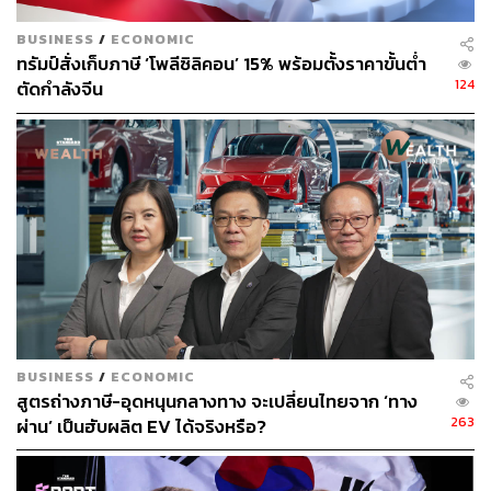
นอกจากนี้เพโลซียังปฏิเสธความคิดเห็นของนักวิจารณ์บาง
BUSINESS
/
ECONOMIC
คนที่ว่า การเยือนไต้หวันทำให้เธอได้ประโยชน์มากกว่าที่จะ
ทรัมป์สั่งเก็บภาษี ‘โพลีซิลิคอน’ 15% พร้อมตั้งราคาขั้นต่ำ
เป็นประโยชน์กับไต้หวัน โดยเธอกล่าวว่า คำวิจารณ์เหล่านี้
124
ตัดกำลังจีน
‘ไร้สาระ’
“นี่ไม่เกี่ยวกับฉัน แต่เกี่ยวกับพวกเขา” เพโลซีกล่าว “นี่เป็นเรื่อง
ของไต้หวัน” โดยเธอชี้ไปที่ประชาธิปไตยที่เปิดกว้างและเสรี
ตลอดจนเศรษฐกิจที่ประสบความสำเร็จ และสิทธิ LGBTQIA+
ที่ค่อนข้างก้าวหน้าของไต้หวัน “และฉันภูมิใจที่ตลอดหลายปี
ที่ผ่านมาได้ทุ่มเททำงานเพื่อแสดงให้เห็นถึงความกังวลที่พวก
เขามีต่อจีน”
ภาพ: Annabelle Chih / Getty Images
อ้างอิง:
BUSINESS
/
ECONOMIC
สูตรถ่างภาษี-อุดหนุนกลางทาง จะเปลี่ยนไทยจาก ‘ทาง
https://edition.cnn.com/2022/08/05/asia/nancy-pelosi
263
ผ่าน’ เป็นฮับผลิต EV ได้จริงหรือ?
-taiwan-china-tokyo-intl-hnk/index.html
https://www.aljazeera.com/news/2022/8/5/china-san
ctions-us-house-speaker-nancy-pelosi