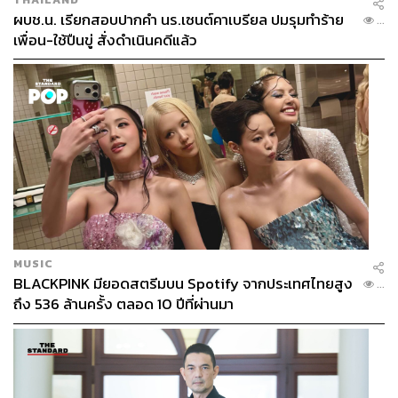
ผบช.น. เรียกสอบปากคำ นร.เซนต์คาเบรียล ปมรุมทำร้าย
...
เพื่อน-ใช้ปืนขู่ สั่งดำเนินคดีแล้ว
MUSIC
BLACKPINK มียอดสตรีมบน Spotify จากประเทศไทยสูง
...
ถึง 536 ล้านครั้ง ตลอด 10 ปีที่ผ่านมา