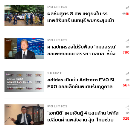
POLITICS
ผลชันสูตร 8 ศพ เหตุยิงใน รร.
1K
เทพศิรินทร์ นนทบุรี พบกระสุนเข้า
จุดสำคัญ ‘ศีรษะ-หน้าอก’ ครูถูกยิง
4 นัด จากระยะไกล
POLITICS
ศาลปกครองไม่รับฟ้อง ‘หมอสรณ’
780
ขอเพิกถอนมติสรรหา กสทช. ชี้ยัง
ไม่ใช่ผู้เดือดร้อนเสียหาย
SPORT
adidas เปิดตัว Adizero EVO SL
664
EXO คอลเล็กชันพิเศษรับฤดูกาล
College Football
POLITICS
‘เอกนิติ’ เผยเงินกู้ 4 แสนล้าน โฟกัส
328
เปลี่ยนผ่านพลังงาน ลุ้น ‘ไทยช่วย
ไทยพลัส’ เฟส 2 รอประเมินความ
เหมาะสม