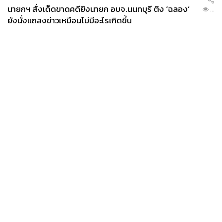
นายกฯ สั่งเด็ดขาดคดียิงนายก อบจ.นนทบุรี ติง ‘ฉลอง’
...
ยังนั่งแถลงข่าวเหมือนไม่มีอะไรเกิดขึ้น
News
Wealth
Pop
Podcast
Video
Now
Opinion
Careers
Events
Privacy
About
Contact
Policy
FOR
ADVERTISING
MEMBERSHIP