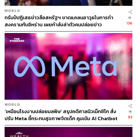
https://www.bloomberg.com/news/articles/2025-09-1
7/china-tells-companies-to-stop-buying-nvidia-s-repu
WORLD
rposed-ai-chip?srnd=homepage-asia
ทรัมป์ปฏิเสธข่าวลือสหรัฐฯ ขาดแคลนอาวุธในการทำ
136
สงครามกับอิหร่าน เผยกำลังล่าตัวคนปล่อยข่าว
สามารถติดตาม THE STANDARD WEALTH
ผ่านแอปพลิเคชันต่างๆ ที่คุณสะดวกหรือใช้งานอยู่แล้วได้เลย
TAGS:
Alibaba Group Holding
เซมิคอนดักเตอร์
RTX Pro 6000D
USA
Alibaba Group
NVIDIA
WORLD
‘เหมือนโรงงานปล่อยมลพิษ’ สรุปคดีศาลนิวเม็กซิโก สั่ง
93
ปรับ Meta ชี้กระทบสุขภาพจิตเด็ก คุมเข้ม AI Chatbot