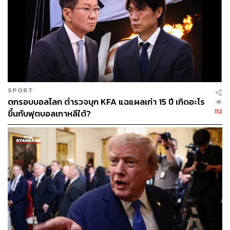
Cambricon ก็มีความก้าวหน้าไม่น้อย Alibaba และ Baidu
ต่างก็เร่งพัฒนาเทคโนโลยีของตนเอง Alibaba ถึงขั้นได้ลูกค้า
รายใหญ่คือผู้ให้บริการเครือข่ายมือถืออันดับ 2 ของประเทศที่
เลือกใช้ชิป “T-Head” ของตน แสดงให้เห็นถึงความคืบหน้า
อย่างเป็นรูปธรรม
การสั่งห้ามซื้อชิป Nvidia รุ่น RTX Pro 6000D ของรัฐบาลจีน
SPORT
ถือเป็นหมากสำคัญในสงครามเทคโนโลยีระหว่างสหรัฐฯ
ตกรอบบอลโลก ตำรวจบุก KFA แฉแผลเก่า 15 ปี เกิดอะไร
และจีน ไม่เพียงกระทบต่อยอดขายของ Nvidia และตลาดหุ้น
112
ขึ้นกับฟุตบอลเกาหลีใต้?
แต่ยังตอกย้ำทิศทางที่ปักกิ่งต้องการผลักดันประเทศให้พึ่งพา
เทคโนโลยีภายใน ขณะที่สหรัฐฯ ยังคงใช้มาตรการควบคุม
การส่งออกเพื่อจำกัดความก้าวหน้าของจีนในด้าน AI ความ
เคลื่อนไหวนี้จึงไม่ใช่เพียงเรื่องของธุรกิจชิป แต่ยังเป็นเวทีเชิง
ยุทธศาสตร์ในความสัมพันธ์สองชาติมหาอำนาจ
ภาพ:
Cylonphoto/Getty Images
อ้างอิง: