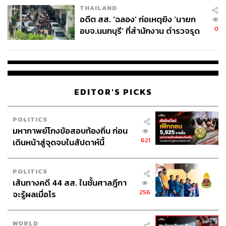
THAILAND
อดีต สส. ‘ฉลอง’ ก่อเหตุยิง ‘นายก
0
อบจ.นนทบุรี’ ที่สำนักงาน ตำรวจรุด
ลงพื้นที่
EDITOR'S PICKS
POLITICS
มหากาพย์โกงข้อสอบท้องถิ่น ก่อน
621
เดินหน้าสู่จุดจบในสัปดาห์นี้
POLITICS
เส้นทางคดี 44 สส. ในชั้นศาลฎีกา
256
จะรู้ผลเมื่อไร
WORLD