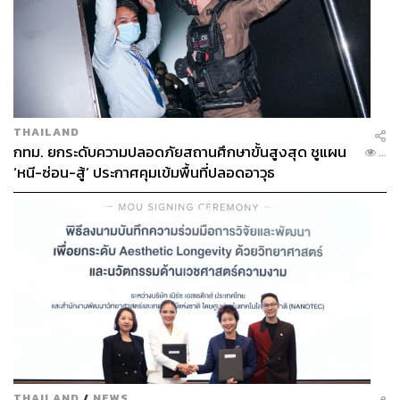
THAILAND
กทม. ยกระดับความปลอดภัยสถานศึกษาขั้นสูงสุด ชูแผน
...
‘หนี-ซ่อน-สู้’ ประกาศคุมเข้มพื้นที่ปลอดอาวุธ
THAILAND
/
NEWS