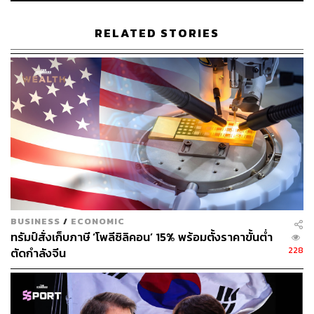
Nvidia ยังพัฒนา H20 ชิปสำหรับงาน AI โดยเฉพาะ ซึ่งแม้จะ
ด้อยกว่ารุ่นท็อปแต่เหมาะกับการทำ inference (การตีความ
RELATED STORIES
และสรุปผลของโมเดล AI) สหรัฐฯ เคยจำกัดการขาย H20 ให้
จีน แต่ต่อมาก็อนุมัติการส่งออกในบางกรณี โดยแลกกับส่วน
แบ่งรายได้ 15% อย่างไรก็ตาม จีนกลับแสดงท่าทีไม่สนับสนุน
การใช้งาน H20 ทำให้ Nvidia แม้ได้รับอนุญาตแล้วก็ยังไม่
สามารถส่งออกจริง CFO ของ Nvidia ยอมรับว่าบริษัทต้องรอ
ให้รัฐบาลจีนแสดงท่าทีเชิงบวกก่อน
แรงกดดันต่อบริษัทสหรัฐฯ ไม่ได้หยุดอยู่แค่นี้ จีนเพิ่งตัดสินว่า
Nvidia มีความผิดด้านการผูกขาดจากการเข้าซื้อ Mellanox
Technologies มูลค่า 7 พันล้านดอลลาร์ในปี 2020 และยังเปิด
การสอบสวนการทุ่มตลาดต่อชิปบางชนิดที่ผลิตโดยบริษัท
BUSINESS
/
ECONOMIC
สหรัฐฯ เช่น Texas Instruments
ทรัมป์สั่งเก็บภาษี ‘โพลีซิลิคอน’ 15% พร้อมตั้งราคาขั้นต่ำ
228
ตัดกำลังจีน
ในอีกด้านหนึ่ง ความเชื่อมั่นต่อชิปในประเทศของจีนกำลัง
เพิ่มขึ้นอย่างต่อเนื่อง รายงานระบุว่าทางการเริ่มเห็นว่าชิป
ภายในมีความก้าวหน้าพอ Huawei เป็นผู้นำในการพัฒนา AI
ชิปสำหรับตลาดในประเทศ ขณะที่บริษัทใหม่อย่าง