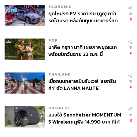
ECONOMIC
ยุคใหม่รถ EV ราคาเริ่ม (ถูก) กว่า
0
รถไฮบริด หลังต้นทุนแบตเตอรี่ลด
ลง - จีนแห่บุกตลาดเกิดใหม่
POP
นาคี๓ ครุฑา นาคี เผยภาพชุดแรก
0
พร้อมปักวันฉาย 22 ต.ค. นี้
THAILAND
เมื่อถนนกลายเป็นรันเวย์ ‘แยกริน
0
คำ’ จัด LANNA HAUTE
COUTURE กลางสายฝน
BUSINESS
ลองใช้ Sennheiser MOMENTUM
0
5 Wireless หูฟัง 14,990 บาท ที่ให้
ผู้ใช้ถอดเปลี่ยนแบตเองได้ ก่อนกฎ
EU บังคับปีหน้า