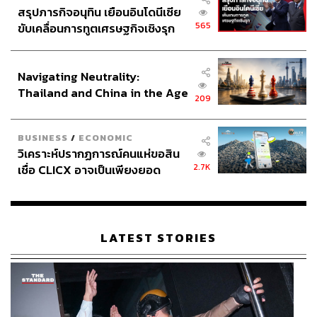
สรุปภารกิจอนุทิน เยือนอินโดนีเซีย
565
ขับเคลื่อนการทูตเศรษฐกิจเชิงรุก
ประกาศหุ้นส่วนยุทธศาสตร์ไทย –
อินโดนีเซีย
Navigating Neutrality:
Thailand and China in the Age
209
of a New Global Order
BUSINESS
/
ECONOMIC
วิเคราะห์ปรากฏการณ์คนแห่ขอสิน
2.7K
เชื่อ CLICX อาจเป็นเพียงยอด
ภูเขาน้ำแข็ง ของปัญหาหนี้ครัว
เรือนไทยที่ถูกซุกไว้
LATEST STORIES