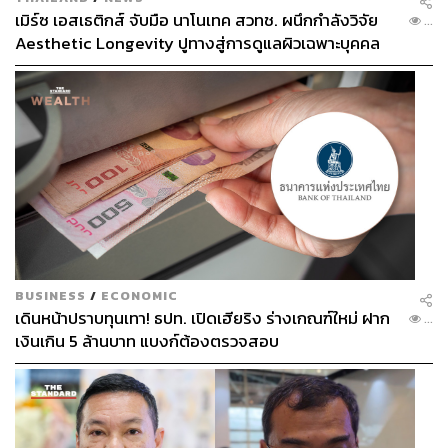
เมิร์ซ เอสเธติกส์ จับมือ นาโนเทค สวทช. ผนึกกำลังวิจัย
...
Aesthetic Longevity ปูทางสู่การดูแลผิวเฉพาะบุคคล
[PR NEWS]
BUSINESS
/
ECONOMIC
เดินหน้าปราบทุนเทา! ธปท. เปิดเฮียริง ร่างเกณฑ์ใหม่ ฝาก
...
เงินเกิน 5 ล้านบาท แบงก์ต้องตรวจสอบ