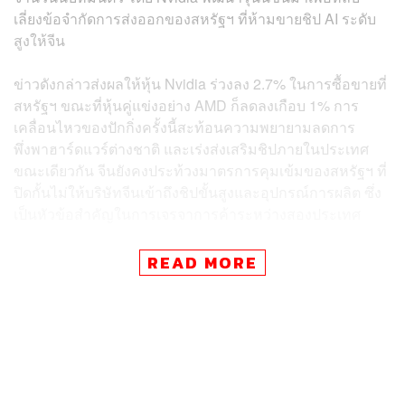
เลี่ยงข้อจำกัดการส่งออกของสหรัฐฯ ที่ห้ามขายชิป AI ระดับ
สูงให้จีน
ข่าวดังกล่าวส่งผลให้หุ้น Nvidia ร่วงลง 2.7% ในการซื้อขายที่
สหรัฐฯ ขณะที่หุ้นคู่แข่งอย่าง AMD ก็ลดลงเกือบ 1% การ
เคลื่อนไหวของปักกิ่งครั้งนี้สะท้อนความพยายามลดการ
พึ่งพาฮาร์ดแวร์ต่างชาติ และเร่งส่งเสริมชิปภายในประเทศ
ขณะเดียวกัน จีนยังคงประท้วงมาตรการคุมเข้มของสหรัฐฯ ที่
ปิดกั้นไม่ให้บริษัทจีนเข้าถึงชิปขั้นสูงและอุปกรณ์การผลิต ซึ่ง
เป็นหัวข้อสำคัญในการเจรจาการค้าระหว่างสองประเทศ
อย่างไรก็ตาม ทำเนียบขาวปฏิเสธที่จะแสดงความคิดเห็น
READ MORE
เกี่ยวกับการตัดสินใจล่าสุดของจีน โดยการประชุมทาง
โทรศัพท์ระหว่างประธานาธิบดีสหรัฐฯ โดนัลด์ ทรัมป์ และ
ประธานาธิบดีจีน สี จิ้นผิง ซึ่งจะมีขึ้นในวันศุกร์นี้ถูกคาดว่าจะ
หารือหลายประเด็น รวมถึงดีล TikTok ในสหรัฐฯ เช่นกัน ซีอี
โอของ Nvidia อย่าง เจนเซ่น หวง แสดงความผิดหวังต่อข้อ
สั่งห้ามดังกล่าว โดยกล่าวว่า “เราสามารถให้บริการตลาดได้