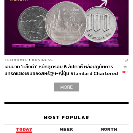
427
ABOUT THE AUTHOR
THE STANDARD WEALTH
สำนักข่าวเศรษฐกิจ ธุรกิจ และการลงทุน โดย
ทีมข่าว THE STANDARD
ECONOMIC
/
BUSINESS
เงินบาท ‘แข็งค่า’ หนักสุดรอบ 6 สัปดาห์ หลังปฏิบัติการ
903
แทรกแซงเยนของสหรัฐฯ-ญี่ปุ่น Standard Chartered
เปิดเป้าสิ้นปีนี้จ่อแข็งต่อแตะ 32.50 บาทต่อดอลลาร์
MORE
MOST POPULAR
TODAY
WEEK
MONTH