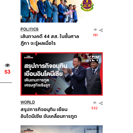
POLITICS
191
เส้นทางคดี 44 สส. ในชั้นศาล
ฎีกา จะรู้ผลเมื่อไร
53
WORLD
532
สรุปภารกิจอนุทิน เยือน
อินโดนีเซีย ขับเคลื่อนการทูต
เศรษฐกิจเชิงรุก ประกาศหุ้น
ส่วนยุทธศาสตร์ไทย –