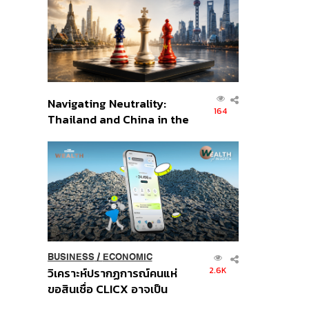
อินโดนีเซีย
Navigating Neutrality:
164
Thailand and China in the
Age of a New Global
Order
BUSINESS
/
ECONOMIC
2.6K
วิเคราะห์ปรากฏการณ์คนแห่
ขอสินเชื่อ CLICX อาจเป็น
เพียงยอดภูเขาน้ำแข็ง ของ