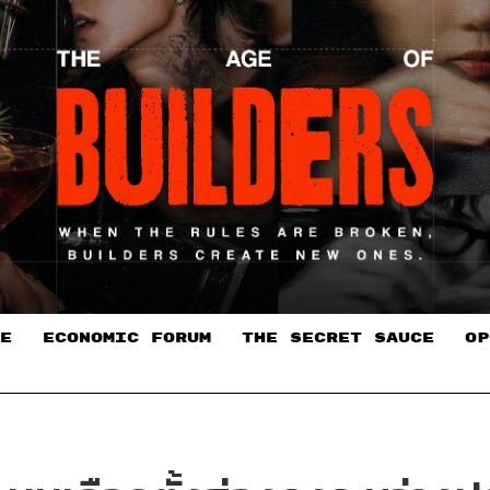
E
ECONOMIC FORUM
THE SECRET SAUCE​
OP