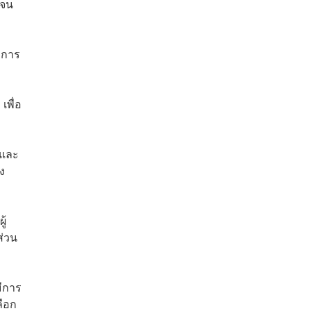
เจน
มการ
เพื่อ
ดและ
ง
ู้
ส่วน
มีการ
ลือก