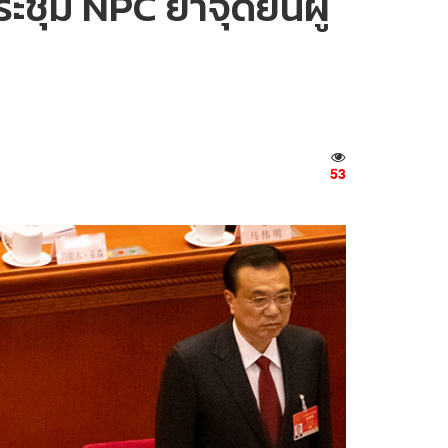
ชุม NPC ย้ำจุดยืนผู้
53