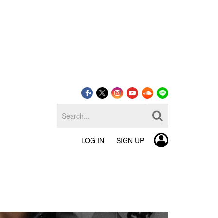
LOG IN
SIGN UP